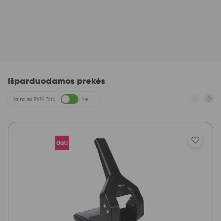
Išparduodamos prekės
Kaina su PVM
Taip
Ne