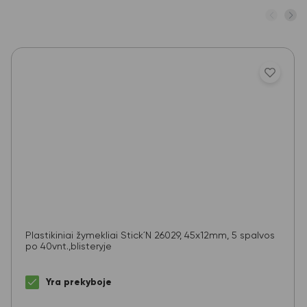
Plastikiniai žymekliai Stick´N 26029, 45x12mm, 5 spalvos
po 40vnt.,blisteryje
Yra prekyboje