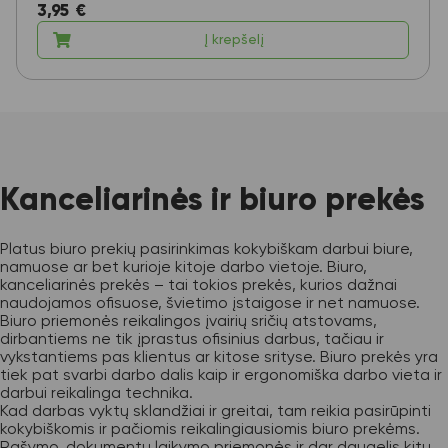
3,95
€
Į krepšelį
Kanceliarinės ir biuro prekės
Platus biuro prekių pasirinkimas kokybiškam darbui biure,
namuose ar bet kurioje kitoje darbo vietoje. Biuro,
kanceliarinės prekės – tai tokios prekės, kurios dažnai
naudojamos ofisuose, švietimo įstaigose ir net namuose.
Biuro priemonės reikalingos įvairių sričių atstovams,
dirbantiems ne tik įprastus ofisinius darbus, tačiau ir
vykstantiems pas klientus ar kitose srityse. Biuro prekės yra
tiek pat svarbi darbo dalis kaip ir ergonomiška darbo vieta ir
darbui reikalinga technika.
Kad darbas vyktų sklandžiai ir greitai, tam reikia pasirūpinti
kokybiškomis ir pačiomis reikalingiausiomis biuro prekėms.
Rašymo, dokumentų laikymo priemonės ir dar daugelis kitų