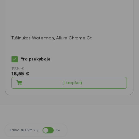
Tušinukas Waterman, Allure Chrome Ct
Yra prekyboje
19,95
€
18,55
€
Į krepšelį
Kaina su PVM
Taip
Ne