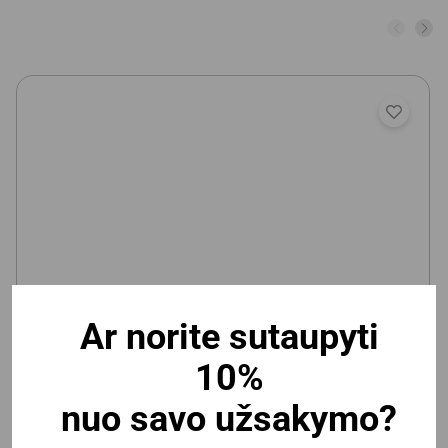
Ar norite sutaupyti
Vaikiška magnetinė/kreidinė lenta Deli 600x900mm,
10%
lipni
nuo savo užsakymo?
Yra prekyboje