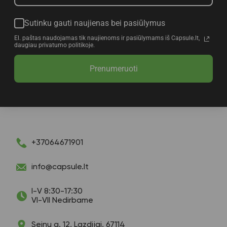
Sutinku gauti naujienas bei pasiūlymus
El. paštas naudojamas tik naujienoms ir pasiūlymams iš Capsule.lt,
daugiau privatumo politikoje.
Prenumeruoti
+37064671901
info@capsule.lt
I-V 8:30-17:30
VI-VII Nedirbame
Seinų g. 12, Lazdijai, 67114