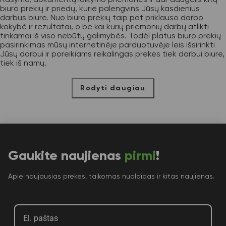
biuro prekių ir priedų, kurie palengvins Jūsų kasdienius
darbus biure. Nuo biuro prekių taip pat priklauso darbo
kokybė ir rezultatai, o be kai kurių priemonių darbų atlikti
tinkamai iš viso nebūtų galimybės. Todėl platus biuro prekių
pasirinkimas mūsų internetinėje parduotuvėje leis išsirinkti
Jūsų darbui ir poreikiams reikalingas prekes tiek darbui biure,
tiek iš namų.
Rodyti daugiau
Gaukite naujienas
pirmi
!
Apie naujausias prekes, taikomas nuolaidas ir kitas naujienas.