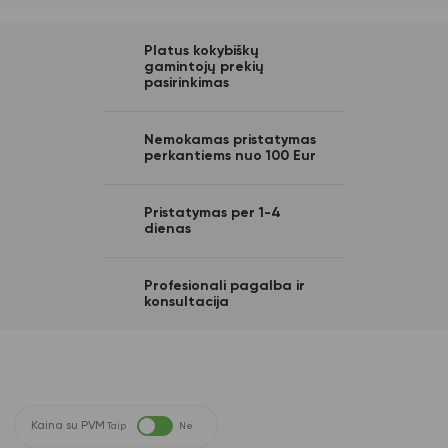
Platus kokybiškų
gamintojų prekių
pasirinkimas
Nemokamas pristatymas
perkantiems nuo 100 Eur
Pristatymas per 1-4
dienas
Profesionali pagalba ir
konsultacija
Kaina su PVM
Taip
Ne