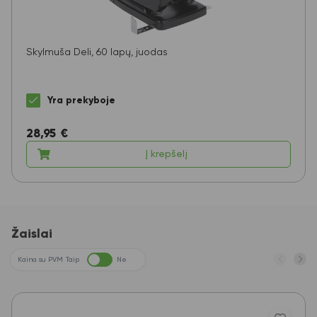
Skylmuša Deli, 60 lapų, juodas
Yra prekyboje
28,95
€
Į krepšelį
Žaislai
Kaina su PVM
Taip
Ne