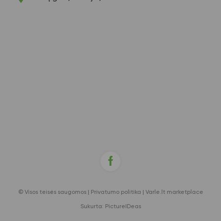
© Visos teisės saugomos |
Privatumo politika
|
Varle.lt marketplace
Sukurta:
PictureIDeas