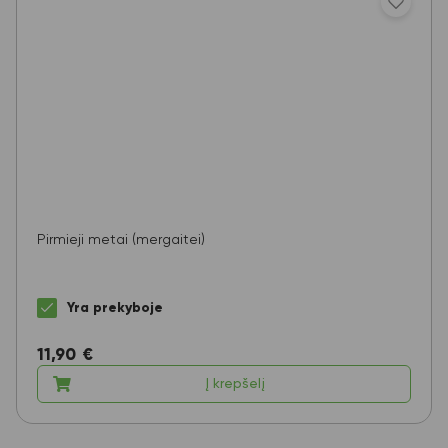
Pirmieji metai (mergaitei)
Yra prekyboje
11,90
€
Į krepšelį