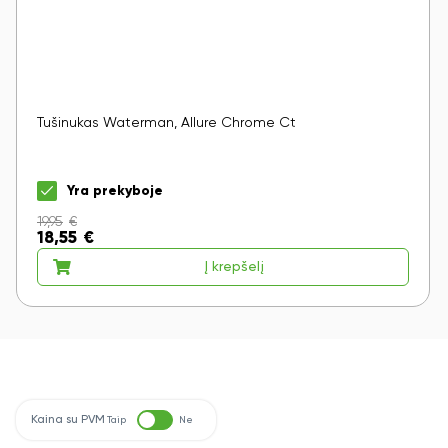
Tušinukas Waterman, Allure Chrome Ct
Yra prekyboje
19,95
€
18,55
€
Į krepšelį
Kaina su PVM
Taip
Ne