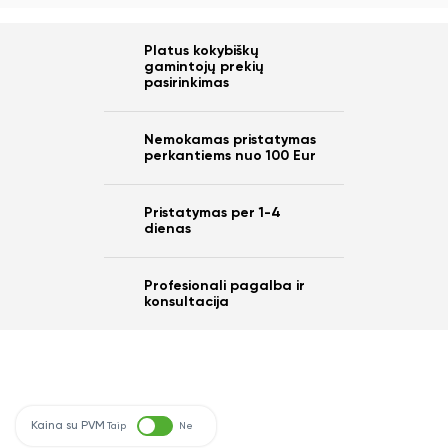
Platus kokybiškų
gamintojų prekių
pasirinkimas
Nemokamas pristatymas
perkantiems nuo 100 Eur
Pristatymas per 1-4
dienas
Profesionali pagalba ir
konsultacija
Kaina su PVM
Taip
Ne