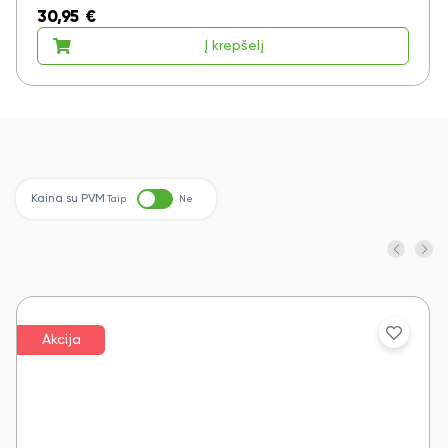
30,95
€
Į krepšelį
Kaina su PVM
Taip
Ne
Akcija