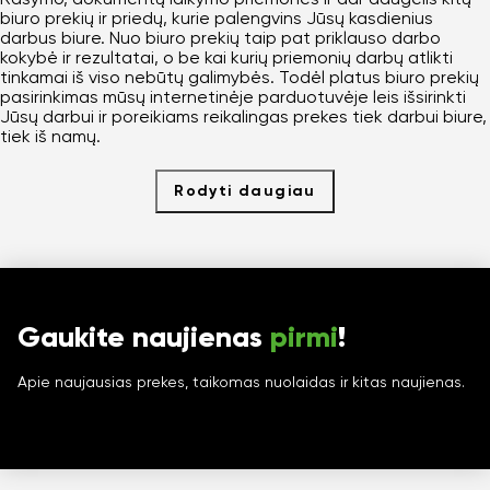
biuro prekių ir priedų, kurie palengvins Jūsų kasdienius
darbus biure. Nuo biuro prekių taip pat priklauso darbo
kokybė ir rezultatai, o be kai kurių priemonių darbų atlikti
tinkamai iš viso nebūtų galimybės. Todėl platus biuro prekių
pasirinkimas mūsų internetinėje parduotuvėje leis išsirinkti
Jūsų darbui ir poreikiams reikalingas prekes tiek darbui biure,
tiek iš namų.
Rodyti daugiau
Gaukite naujienas
pirmi
!
Apie naujausias prekes, taikomas nuolaidas ir kitas naujienas.