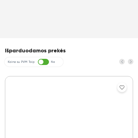
Išparduodamos prekės
Kaina su PVM
Taip
Ne