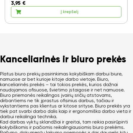
3,95
€
Į krepšelį
Kanceliarinės ir biuro prekės
Platus biuro prekių pasirinkimas kokybiškam darbui biure,
namuose ar bet kurioje kitoje darbo vietoje. Biuro,
kanceliarinės prekės – tai tokios prekės, kurios dažnai
naudojamos ofisuose, švietimo įstaigose ir net namuose.
Biuro priemonės reikalingos įvairių sričių atstovams,
dirbantiems ne tik įprastus ofisinius darbus, tačiau ir
vykstantiems pas klientus ar kitose srityse. Biuro prekės yra
tiek pat svarbi darbo dalis kaip ir ergonomiška darbo vieta ir
darbui reikalinga technika.
Kad darbas vyktų sklandžiai ir greitai, tam reikia pasirūpinti
kokybiškomis ir pačiomis reikalingiausiomis biuro prekėms.
Rašymo, dokumentų laikymo priemonės ir dar daugelis kitų