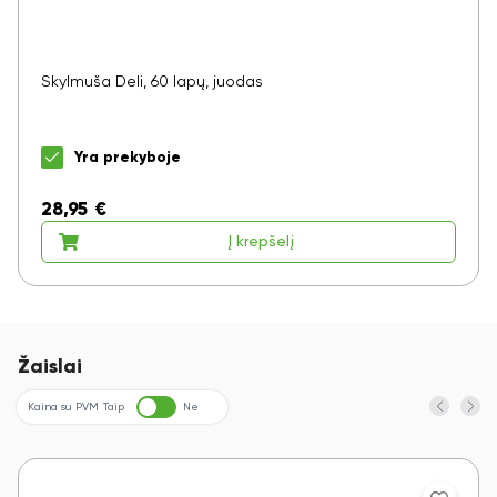
Skylmuša Deli, 60 lapų, juodas
Yra prekyboje
28,95
€
Į krepšelį
Žaislai
Kaina su PVM
Taip
Ne