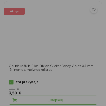
Akcija
Gelinis rašiklis Pilot Frixion Clicker Fancy Violet 0.7 mm,
ištrinamas, mėlynas rašalas
Yra prekyboje
3,85
€
3,50
€
Į krepšelį