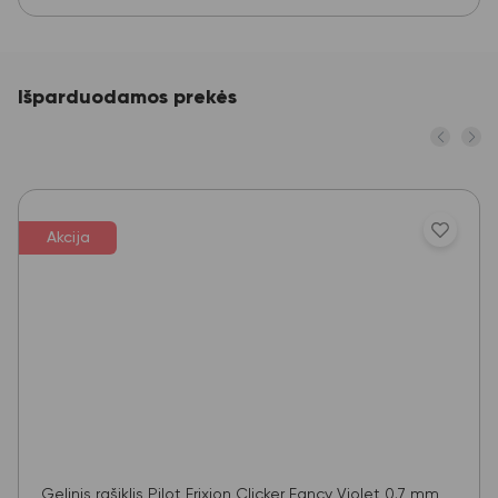
Išparduodamos prekės
Akcija
Gelinis rašiklis Pilot Frixion Clicker Fancy Violet 0.7 mm,