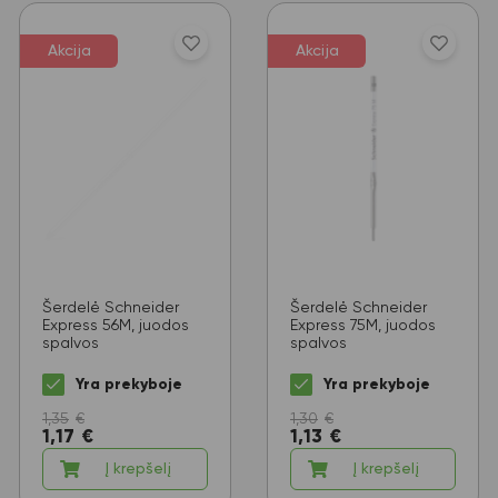
Akcija
Akcija
Šerdelė Schneider
Šerdelė Schneider
Express 56M, juodos
Express 75M, juodos
spalvos
spalvos
Yra prekyboje
Yra prekyboje
1,35
€
1,30
€
1,17
€
1,13
€
Į krepšelį
Į krepšelį