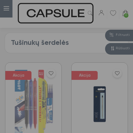
0
Filtruoti
Tušinukų šerdelės
Rūšiuoti
Akcija
Akcija