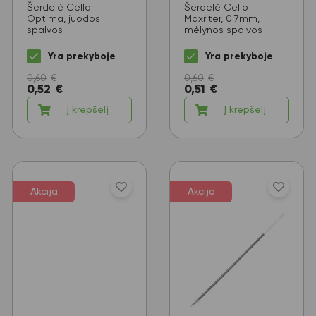
Šerdelė Cello
Šerdelė Cello
Optima, juodos
Maxriter, 0.7mm,
spalvos
mėlynos spalvos
Yra prekyboje
Yra prekyboje
0,60
€
0,60
€
0,52
€
0,51
€
Į krepšelį
Į krepšelį
Akcija
Akcija