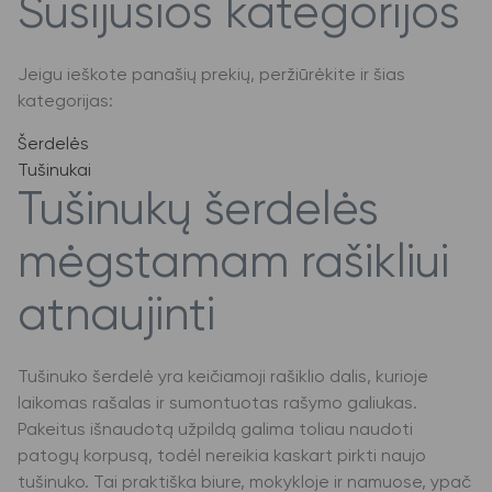
Susijusios kategorijos
Jeigu ieškote panašių prekių, peržiūrėkite ir šias
kategorijas:
Šerdelės
Tušinukai
Tušinukų šerdelės
mėgstamam rašikliui
atnaujinti
Tušinuko šerdelė yra keičiamoji rašiklio dalis, kurioje
laikomas rašalas ir sumontuotas rašymo galiukas.
Pakeitus išnaudotą užpildą galima toliau naudoti
patogų korpusą, todėl nereikia kaskart pirkti naujo
tušinuko. Tai praktiška biure, mokykloje ir namuose, ypač