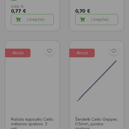
0,85
€
0,77
€
0,70
€
Į krepšelį
Į krepšelį
Akcija
Akcija
Rašalo kapsulės Cello.
Šerdelė Cello Gripper,
mėlynos spalvos. 3
0.5mm, juodos
vnt.
spalvos