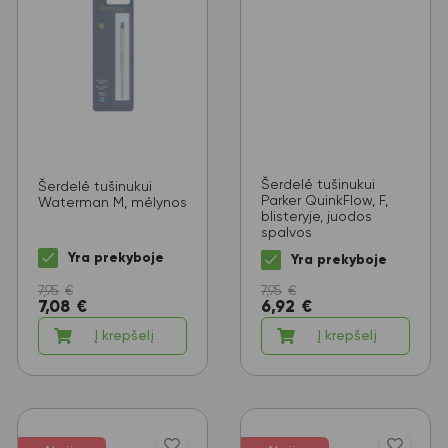
Šerdelė tušinukui
Šerdelė tušinukui
Parker QuinkFlow, F,
Waterman M, mėlynos
blisteryje, juodos
spalvos
Yra prekyboje
Yra prekyboje
7,95
€
7,95
€
7,08
€
6,92
€
Į krepšelį
Į krepšelį