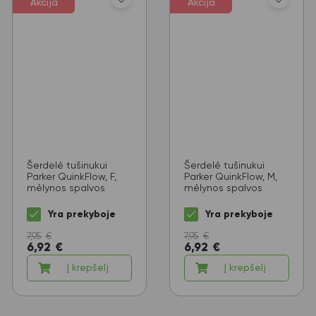
Akcija
Akcija
Šerdelė tušinukui
Šerdelė tušinukui
Parker QuinkFlow, F,
Parker QuinkFlow, M,
mėlynos spalvos
mėlynos spalvos
Yra prekyboje
Yra prekyboje
7,95
€
7,95
€
6,92
€
6,92
€
Į krepšelį
Į krepšelį