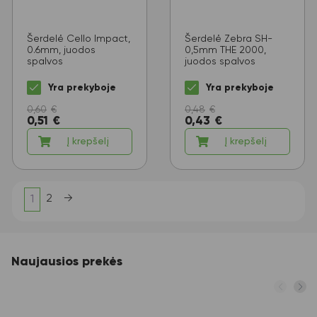
Šerdelė Cello Impact,
Šerdelė Zebra SH-
0.6mm, juodos
0,5mm THE 2000,
spalvos
juodos spalvos
Yra prekyboje
Yra prekyboje
0,60
€
0,48
€
0,51
€
0,43
€
Į krepšelį
Į krepšelį
2
→
1
Naujausios prekės