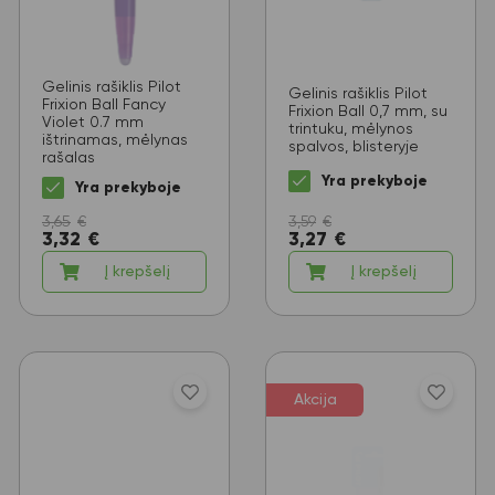
Gelinis rašiklis Pilot
Gelinis rašiklis Pilot
Frixion Ball Fancy
Frixion Ball 0,7 mm, su
Violet 0.7 mm
trintuku, mėlynos
ištrinamas, mėlynas
spalvos, blisteryje
rašalas
Yra prekyboje
Yra prekyboje
3,59
€
3,65
€
3,27
€
3,32
€
Į krepšelį
Į krepšelį
Akcija