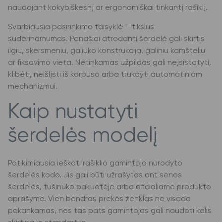
naudojant kokybiškesnį ar ergonomiškai tinkantį rašiklį.
Svarbiausia pasirinkimo taisyklė – tikslus
suderinamumas. Panašiai atrodanti šerdelė gali skirtis
ilgiu, skersmeniu, galiuko konstrukcija, galiniu kamšteliu
ar fiksavimo vieta. Netinkamas užpildas gali neįsistatyti,
klibėti, neišlįsti iš korpuso arba trukdyti automatiniam
mechanizmui.
Kaip nustatyti
šerdelės modelį
Patikimiausia ieškoti rašiklio gamintojo nurodyto
šerdelės kodo. Jis gali būti užrašytas ant senos
šerdelės, tušinuko pakuotėje arba oficialiame produkto
aprašyme. Vien bendras prekės ženklas ne visada
pakankamas, nes tas pats gamintojas gali naudoti kelis