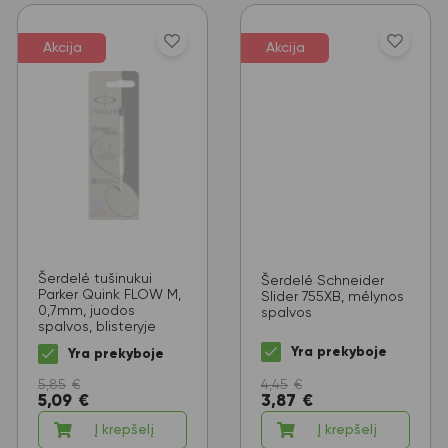
Akcija
Akcija
Šerdelė tušinukui
Šerdelė Schneider
Parker Quink FLOW M,
Slider 755XB, mėlynos
0,7mm, juodos
spalvos
spalvos, blisteryje
Yra prekyboje
Yra prekyboje
5,85
€
4,45
€
5,09
€
3,87
€
Į krepšelį
Į krepšelį