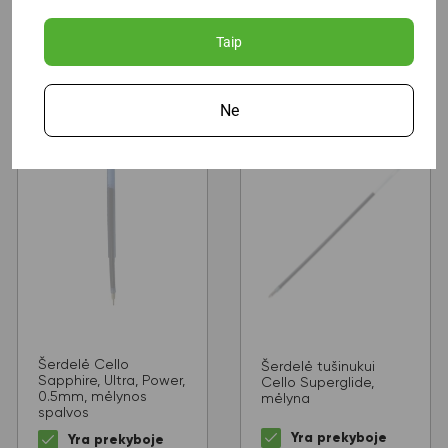
Į krepšelį
Į krepšelį
Taip
Ne
Akcija
Šerdelė Cello
Šerdelė tušinukui
Sapphire, Ultra, Power,
Cello Superglide,
0.5mm, mėlynos
mėlyna
spalvos
Yra prekyboje
Yra prekyboje