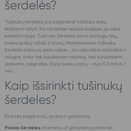
šerdelės?
Tušinukų šerdelės yra pagrindinė tušinuko dalis,
leidžianti rašyti. Kai šerdelėje rašalas baigiasi, ją reikia
pakeisti nauja. Tušinuko šerdelės būna skirtingų tipų,
įvairių spalvų rašalo ir storių. Perkamiausios tušinukų
šerdelės būna su gelio rašalu. Jos rašo labai sklandžiai ir
tolygiai, tinka tiek kasdieniam rašymui, tiek kūrybiniams
darbams, kaligrafijai. Būna įvairių storių – nuo 0,3 mm iki 1
mm.
Kaip išsirinkti tušinukų
šerdeles?
Rinkitės pagal storį, spalvą ir gamintoją.
Plonas šerdeles
internetu už gerą kainą perka tie,