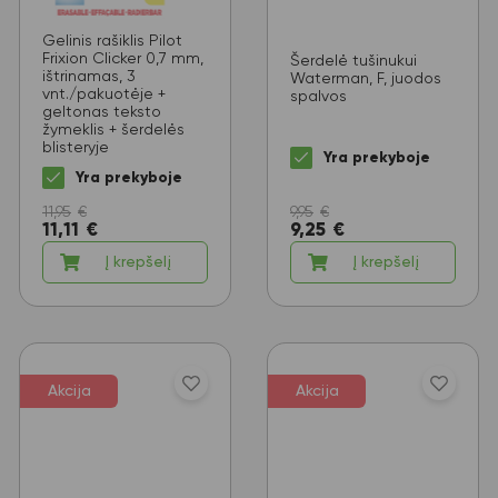
Gelinis rašiklis Pilot
Frixion Clicker 0,7 mm,
Šerdelė tušinukui
ištrinamas, 3
Waterman, F, juodos
vnt./pakuotėje +
spalvos
geltonas teksto
žymeklis + šerdelės
blisteryje
Yra prekyboje
Yra prekyboje
11,95
€
9,95
€
11,11
€
9,25
€
Į krepšelį
Į krepšelį
Akcija
Akcija