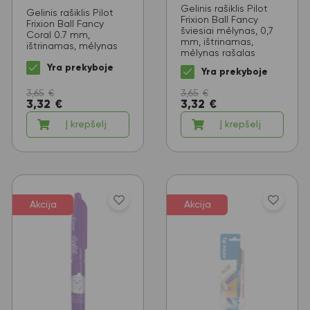
Gelinis rašiklis Pilot
Gelinis rašiklis Pilot
Frixion Ball Fancy
Frixion Ball Fancy
šviesiai mėlynas, 0,7
Coral 0.7 mm,
mm, ištrinamas,
ištrinamas, mėlynas
mėlynas rašalas
Yra prekyboje
Yra prekyboje
3,65
€
3,65
€
3,32
€
3,32
€
Į krepšelį
Į krepšelį
Akcija
Akcija