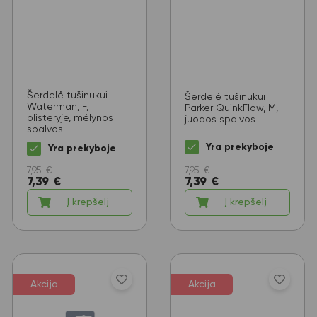
Šerdelė tušinukui
Šerdelė tušinukui
Waterman, F,
Parker QuinkFlow, M,
blisteryje, mėlynos
juodos spalvos
spalvos
Yra prekyboje
Yra prekyboje
7,95
€
7,95
€
7,39
€
7,39
€
Į krepšelį
Į krepšelį
Akcija
Akcija