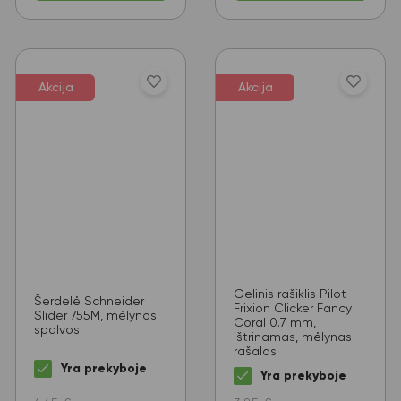
Akcija
Akcija
Gelinis rašiklis Pilot
Šerdelė Schneider
Frixion Clicker Fancy
Slider 755M, mėlynos
Coral 0.7 mm,
spalvos
ištrinamas, mėlynas
rašalas
Yra prekyboje
Yra prekyboje