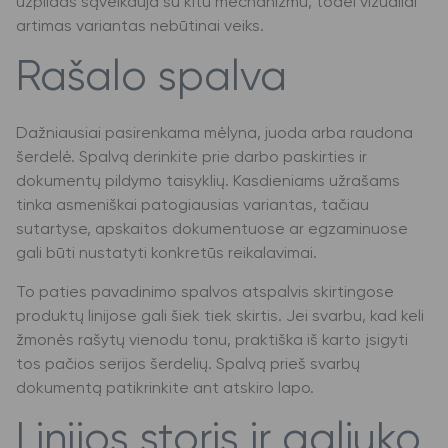
užpildas sąveikauja su kitu mechanizmu, todėl vizualiai
artimas variantas nebūtinai veiks.
Rašalo spalva
Dažniausiai pasirenkama mėlyna, juoda arba raudona
šerdelė. Spalvą derinkite prie darbo paskirties ir
dokumentų pildymo taisyklių. Kasdieniams užrašams
tinka asmeniškai patogiausias variantas, tačiau
sutartyse, apskaitos dokumentuose ar egzaminuose
gali būti nustatyti konkretūs reikalavimai.
To paties pavadinimo spalvos atspalvis skirtingose
produktų linijose gali šiek tiek skirtis. Jei svarbu, kad keli
žmonės rašytų vienodu tonu, praktiška iš karto įsigyti
tos pačios serijos šerdelių. Spalvą prieš svarbų
dokumentą patikrinkite ant atskiro lapo.
Linijos storis ir galiuko