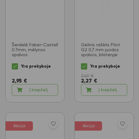
Šerdelė Faber-Castell
Gelinis rašiklis Pilot
0.7mm, mėlynos
G2 0,7 mm juodos
spalvos
spalvos, blisteryje
Yra prekyboje
Yra prekyboje
2,49
€
2,95
€
2,27
€
Į krepšelį
Į krepšelį
Akcija
Akcija