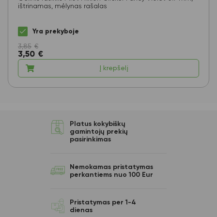
ištrinamas, mėlynas rašalas
Yra prekyboje
3,85
€
3,50
€
Į krepšelį
Platus kokybiškų
gamintojų prekių
pasirinkimas
Nemokamas pristatymas
perkantiems nuo 100 Eur
Pristatymas per 1-4
dienas