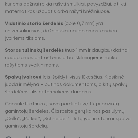
kuriems dažnai reikia rašyti smulkiai, pavyzdžiui, atlikti
matematikos užduotis arba rašyti brėžiniuose.
Vidutinio storio šerdelės
(apie 0,7 mm) yra
universaliausios, dažniausiai naudojamos kasdien
įvairiems tikslams.
Storos tušinukų šerdelės
(nuo 1 mm ir daugiau) dažnai
naudojamos antraštėms arba iškilmingiems ranka
rašytiems sveikinimams.
Spalvų įvairovė
leis išpildyti visus lūkesčius. Klasikinė
juoda ir mėlyna – būtinos dokumentams, o kitų spalvų
šerdelėms tiks neformaliems darbams.
Capsule.lt atrinko į savo parduotuvę tik pripažintų
gamintojų šerdeles. Čia rasite gerų kainos pasiūlymų
„Cello“, „Parker“, „Schneider“ ir kitų įvairių storių ir spalvų
gamintojų šerdelių.