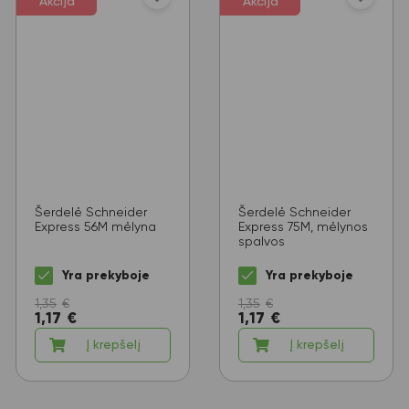
Akcija
Akcija
Šerdelė Schneider
Šerdelė Schneider
Express 56M mėlyna
Express 75M, mėlynos
spalvos
Yra prekyboje
Yra prekyboje
1,35
€
1,35
€
1,17
€
1,17
€
Į krepšelį
Į krepšelį