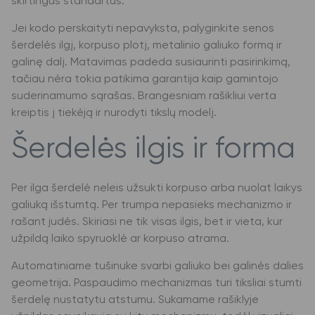
skirtingus standartus.
Jei kodo perskaityti nepavyksta, palyginkite senos
šerdelės ilgį, korpuso plotį, metalinio galiuko formą ir
galinę dalį. Matavimas padeda susiaurinti pasirinkimą,
tačiau nėra tokia patikima garantija kaip gamintojo
suderinamumo sąrašas. Brangesniam rašikliui verta
kreiptis į tiekėją ir nurodyti tikslų modelį.
Šerdelės ilgis ir forma
Per ilga šerdelė neleis užsukti korpuso arba nuolat laikys
galiuką išstumtą. Per trumpa nepasieks mechanizmo ir
rašant judės. Skiriasi ne tik visas ilgis, bet ir vieta, kur
užpildą laiko spyruoklė ar korpuso atrama.
Automatiniame tušinuke svarbi galiuko bei galinės dalies
geometrija. Paspaudimo mechanizmas turi tiksliai stumti
šerdelę nustatytu atstumu. Sukamame rašiklyje