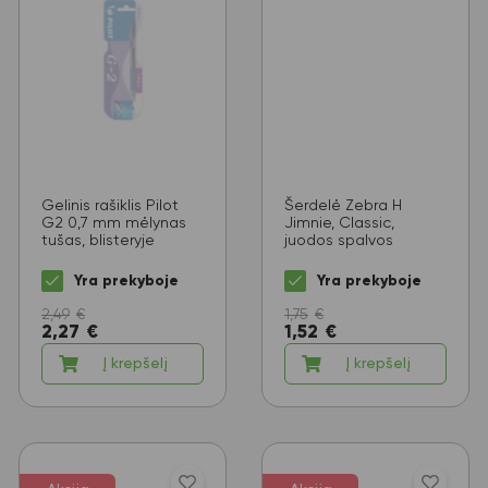
Gelinis rašiklis Pilot
Šerdelė Zebra H
G2 0,7 mm mėlynas
Jimnie, Classic,
tušas, blisteryje
juodos spalvos
Yra prekyboje
Yra prekyboje
2,49
€
1,75
€
2,27
€
1,52
€
Į krepšelį
Į krepšelį