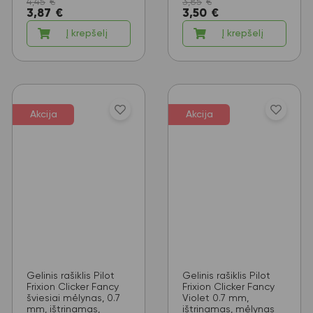
4,45
€
3,85
€
3,87
€
3,50
€
Į krepšelį
Į krepšelį
Akcija
Akcija
Gelinis rašiklis Pilot
Gelinis rašiklis Pilot
Frixion Clicker Fancy
Frixion Clicker Fancy
šviesiai mėlynas, 0.7
Violet 0.7 mm,
mm, ištrinamas,
ištrinamas, mėlynas