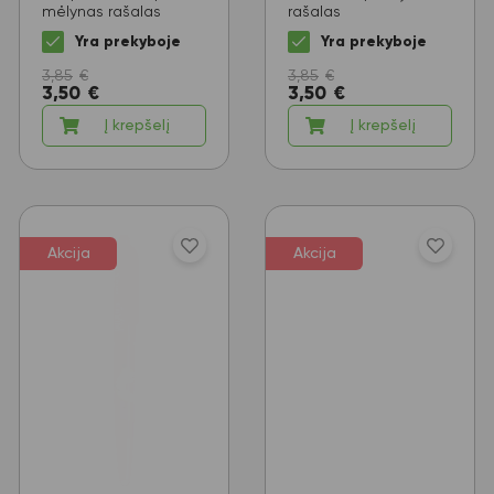
mėlynas rašalas
rašalas
Yra prekyboje
Yra prekyboje
3,85
€
3,85
€
3,50
€
3,50
€
Į krepšelį
Į krepšelį
Akcija
Akcija