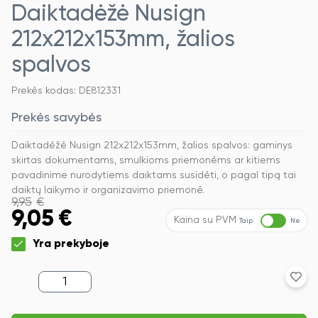
Daiktadėžė Nusign
212x212x153mm, žalios
spalvos
Prekės kodas: DE812331
Prekės savybės
Daiktadėžė Nusign 212x212x153mm, žalios spalvos: gaminys
skirtas dokumentams, smulkioms priemonėms ar kitiems
pavadinime nurodytiems daiktams susidėti, o pagal tipą tai
daiktų laikymo ir organizavimo priemonė.
9,95
€
9,05
€
Kaina su PVM
Taip
Ne
Yra prekyboje
produkto
kiekis:
Daiktadėžė
Nusign