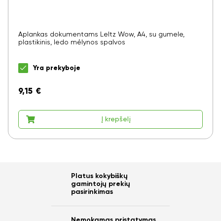
Aplankas dokumentams LeItz Wow, A4, su gumele,
plastikinis, ledo mėlynos spalvos
Yra prekyboje
9,15
€
Į krepšelį
Platus kokybiškų
gamintojų prekių
pasirinkimas
Nemokamas pristatymas