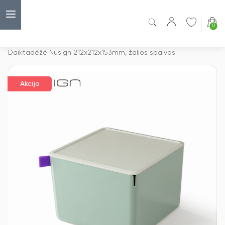
0
Capsulė
›
Akcijos
›
Daiktadėžė Nusign 212x212x153mm, žalios spalvos
Akcija