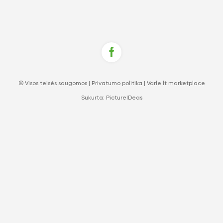
© Visos teisės saugomos |
Privatumo politika
|
Varle.lt marketplace
Sukurta:
PictureIDeas