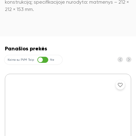
konstrukciją; specifikacijoje nurodyta: matmenys – 212 ×
212 × 153 mm.
Panašios prekės
Kaina su PVM
Taip
Ne