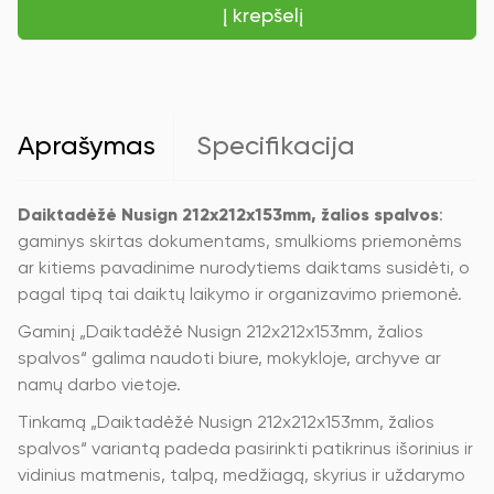
Į krepšelį
212x212x153mm,
žalios
spalvos
Aprašymas
Specifikacija
Daiktadėžė Nusign 212x212x153mm, žalios spalvos
:
gaminys skirtas dokumentams, smulkioms priemonėms
ar kitiems pavadinime nurodytiems daiktams susidėti, o
pagal tipą tai daiktų laikymo ir organizavimo priemonė.
Gaminį „Daiktadėžė Nusign 212x212x153mm, žalios
spalvos“ galima naudoti biure, mokykloje, archyve ar
namų darbo vietoje.
Tinkamą „Daiktadėžė Nusign 212x212x153mm, žalios
spalvos“ variantą padeda pasirinkti patikrinus išorinius ir
vidinius matmenis, talpą, medžiagą, skyrius ir uždarymo