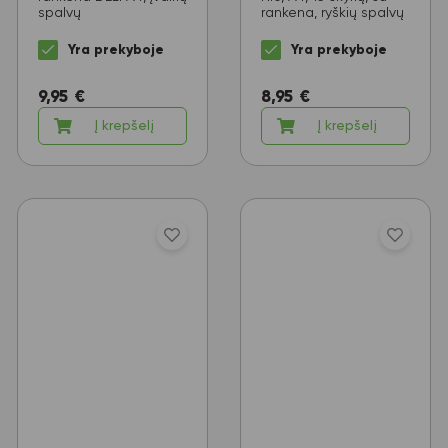
spalvų
rankena, ryškių spalvų
Yra prekyboje
Yra prekyboje
9,95
€
8,95
€
Į krepšelį
Į krepšelį