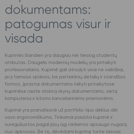
dokumentams:
patogumas visur ir
visada
Kuprinės šiandien yra daugiau nei tiesiog studentų
atributas. Daugelis modernių modelių yra pritaikyti
profesionalams. Kuprinė gali atrodyti visai ne vaikiškai,
jei ji tamsios spalvos, be perteklinių detalių ir standžios
formos. Įprastai dokumentams laikyti pritaikytose
kuprinėse rasite atskirą skyrių dokumentams, vietą
kompiuteriui ir kitoms kanceliarinėms priemonėms.
Kuprinė yra pranašesnė už portfelio tipo dėklus dėl
savo ergonomiškumo. Tinkamai pasiūta kuprinė ir
sureguliuotos pagal jūsų ūgį rankenos apsaugo nugarą
nuo apkrovos. Be to, dėvėdami kuprinę turite laisvas