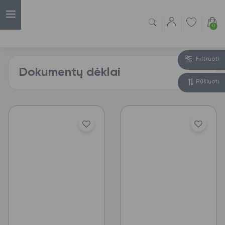
0
Filtruoti
Dokumentų dėklai
Rūšiuoti