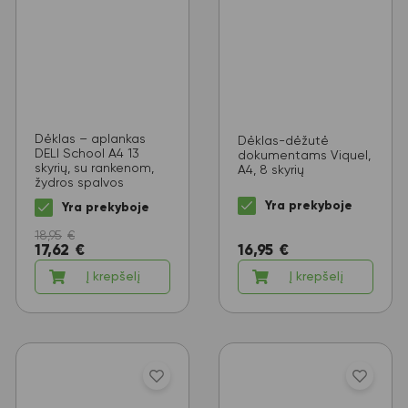
Dėklas – aplankas
Dėklas-dėžutė
DELI School A4 13
dokumentams Viquel,
skyrių, su rankenom,
A4, 8 skyrių
žydros spalvos
Yra prekyboje
Yra prekyboje
18,95
€
17,62
€
16,95
€
Į krepšelį
Į krepšelį