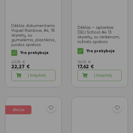
Dėklas dokumentams
Dėklas – aplankas
Viquel Rainbow, A4, 18
DELI School A4 13
skyrelių, su
skyrelių, su rankenom,
gumelėmis, plastikinis,
rožinės spalvos
juodos spalvos
Yra prekyboje
Yra prekyboje
18,95
€
23,95
€
17,62
€
22,27
€
Į krepšelį
Į krepšelį
Akcija