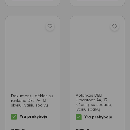
Aplankas DELI
Dokumentų dėklas su
Urbanroot A4, 13
rankena DELI A4 13
kišenių, su spaude,
skyrių, įvairių spalvų
įvairių spalvų
Yra prekyboje
Yra prekyboje