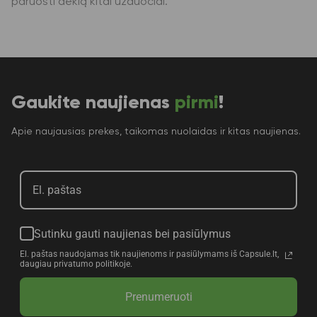
paruošti dėklą kitai užduočiai.
Gaukite naujienas
pirmi
!
Apie naujausias prekes, taikomas nuolaidas ir kitas naujienas.
Sutinku gauti naujienas bei pasiūlymus
El. paštas naudojamas tik naujienoms ir pasiūlymams iš Capsule.lt,
daugiau privatumo politikoje.
Prenumeruoti