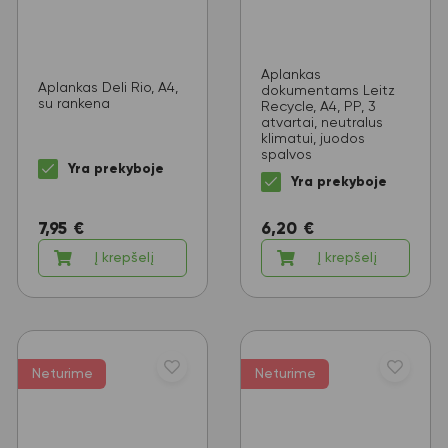
Aplankas
Aplankas Deli Rio, A4,
dokumentams Leitz
su rankena
Recycle, A4, PP, 3
atvartai, neutralus
klimatui, juodos
spalvos
Yra prekyboje
Yra prekyboje
6,20
€
7,95
€
Į krepšelį
Į krepšelį
Neturime
Neturime