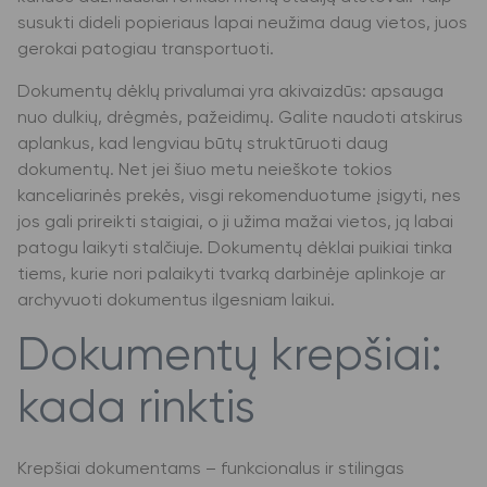
susukti dideli popieriaus lapai neužima daug vietos, juos
gerokai patogiau transportuoti.
Dokumentų dėklų privalumai yra akivaizdūs: apsauga
nuo dulkių, drėgmės, pažeidimų. Galite naudoti atskirus
aplankus, kad lengviau būtų struktūruoti daug
dokumentų. Net jei šiuo metu neieškote tokios
kanceliarinės prekės, visgi rekomenduotume įsigyti, nes
jos gali prireikti staigiai, o ji užima mažai vietos, ją labai
patogu laikyti stalčiuje. Dokumentų dėklai puikiai tinka
tiems, kurie nori palaikyti tvarką darbinėje aplinkoje ar
archyvuoti dokumentus ilgesniam laikui.
Dokumentų krepšiai:
kada rinktis
Krepšiai dokumentams – funkcionalus ir stilingas