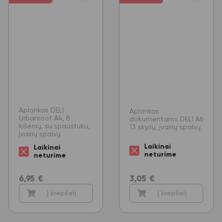
Aplankas DELI
Aplankas
Urbanroot A4, 8
dokumentams DELI A6
kišenių, su spaustuku,
13 skyrių, įvairių spalvų
įvairių spalvų
Laikinai
Laikinai
neturime
neturime
6,95
€
3,05
€
Į krepšelį
Į krepšelį