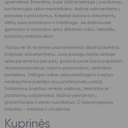
sprendimas žmonėms, kurie dažnai keliauja į susitikimus,
konferencijas arba menininkams, dažnai vykstantiems į
parodas ir pristatymus. Krepšiai išskiria iš dokumentų
dėklų savo patvarumu ir medžiaga. Jie dažniausiai
gaminami iš natūralios arba dirbtinės odos, tekstilės,
kad būtų malonūs liesti.
Tačiau ne tik estetinis pasitenkinimas skatina domėtis
krepšiais dokumentams. Juos patogu neštis rankoje
arba persimetus per petį. Įprastai juose būna papildomi
skyriai kompiuteriui, rašymo priemonėms, vizitinėms
kortelėms. Stilingas odinis arba medžiaginis krepšys
neabejotinai papildys jūsų profesionalų įvaizdį.
Solidesnius krepšius renkasi vadovai, teisininkai ar
pardavimų vadybininkai, dažnai vykstantys į
prezentacijas ir verslo susitikimus. O žaismingesnius
krepšius – mokiniai ir studentai.
Kuprinės