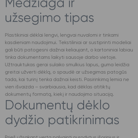
Medžiaga ir
užsegimo tipas
Plastikiniai dėklai lengvi, lengvai nuvalomi ir tinkami
kasdieniam naudojimui. Tekstiliniai ar sustiprinti modeliai
gali būti patogesni dažnai keliaujant, o kartoniniai labiau
tinka dokumentams laikyti sausoje darbo vietoje.
Užtrauktukas gerai sulaiko smulkius lapus, guma leidžia
greitai užverti dėklą, o spaudė ar užsegimas patogūs
tada, kai turinį tenka dažnai keisti. Pasirinkimą lemia ne
vien išvaizda – svarbiausia, kad dėklas atitiktų
dokumentų formatą, kiekį ir naudojimo situaciją.
Dokumentų dėklo
dydžio patikrinimas
Prieš užsakant verta palyginti nurodytus išorinius ir