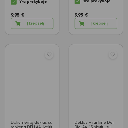
Yra prekyboje
Yra prekyboje
9,95
€
9,95
€
Į krepšelį
Į krepšelį
Dokumentų dėklas su
Dėklas – rankinė Deli
rankena DELI A4, įvairių
Rio, A4, 13 skyrių, su