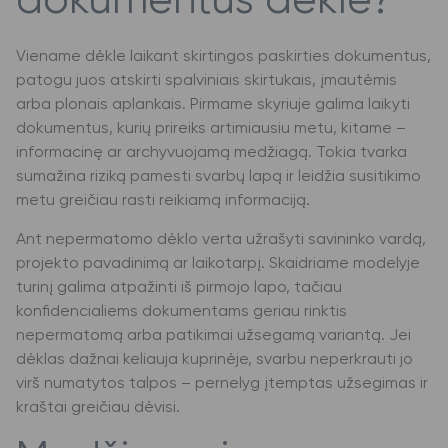
dokumentus dėkle?
Viename dėkle laikant skirtingos paskirties dokumentus,
patogu juos atskirti spalviniais skirtukais, įmautėmis
arba plonais aplankais. Pirmame skyriuje galima laikyti
dokumentus, kurių prireiks artimiausiu metu, kitame –
informacinę ar archyvuojamą medžiagą. Tokia tvarka
sumažina riziką pamesti svarbų lapą ir leidžia susitikimo
metu greičiau rasti reikiamą informaciją.
Ant nepermatomo dėklo verta užrašyti savininko vardą,
projekto pavadinimą ar laikotarpį. Skaidriame modelyje
turinį galima atpažinti iš pirmojo lapo, tačiau
konfidencialiems dokumentams geriau rinktis
nepermatomą arba patikimai užsegamą variantą. Jei
dėklas dažnai keliauja kuprinėje, svarbu neperkrauti jo
virš numatytos talpos – pernelyg įtemptas užsegimas ir
kraštai greičiau dėvisi.