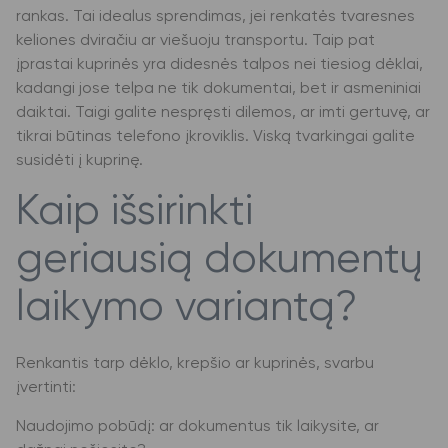
rankas. Tai idealus sprendimas, jei renkatės tvaresnes
keliones dviračiu ar viešuoju transportu. Taip pat
įprastai kuprinės yra didesnės talpos nei tiesiog dėklai,
kadangi jose telpa ne tik dokumentai, bet ir asmeniniai
daiktai. Taigi galite nespręsti dilemos, ar imti gertuvę, ar
tikrai būtinas telefono įkroviklis. Viską tvarkingai galite
susidėti į kuprinę.
Kaip išsirinkti
geriausią dokumentų
laikymo variantą?
Renkantis tarp dėklo, krepšio ar kuprinės, svarbu
įvertinti:
Naudojimo pobūdį: ar dokumentus tik laikysite, ar