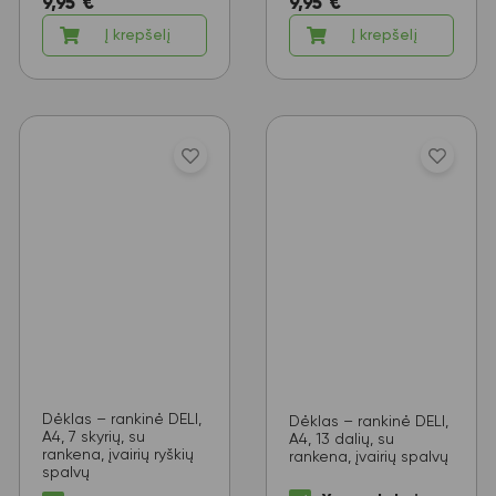
9,95
€
9,95
€
Į krepšelį
Į krepšelį
Dėklas – rankinė DELI,
Dėklas – rankinė DELI,
A4, 7 skyrių, su
A4, 13 dalių, su
rankena, įvairių ryškių
rankena, įvairių spalvų
spalvų