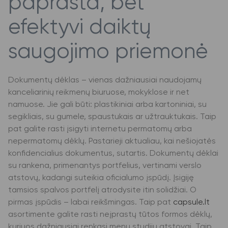
paprasta, bet
efektyvi daiktų
saugojimo priemonė
Dokumentų dėklas – vienas dažniausiai naudojamų
kanceliarinių reikmenų biuruose, mokyklose ir net
namuose. Jie gali būti: plastikiniai arba kartoniniai, su
segikliais, su gumele, spaustukais ar užtrauktukais. Taip
pat galite rasti įsigyti internetu permatomų arba
nepermatomų dėklų. Pastarieji aktualiau, kai nešiojatės
konfidencialius dokumentus, sutartis. Dokumentų dėklai
su rankena, primenantys portfelius, vertinami verslo
atstovų, kadangi suteikia oficialumo įspūdį. Įsigiję
tamsios spalvos portfelį atrodysite itin solidžiai. O
pirmas įspūdis – labai reikšmingas. Taip pat
capsule.lt
asortimente galite rasti neįprastų tūtos formos dėklų,
kuriuos dažniausiai renkasi menų studijų atstovai. Taip