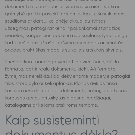
dokumentams dažniausiai svarbiausia aiški tvarka ir
galimybė greitai pasiekti reikiamus lapus. Susitikimams,
studijoms ar darbui kelionėje aktualiau tvirtas
užsegimas, patogi rankena ir pakankamai standžios
sienelės, saugančios popierių nuo susilankstymo. Jeigu
kartu nešiojami užrašai, rašymo priemonės ar smulkūs
priedai, praktiškas modelis su keliais atskirais skyriais.
Prieš perkant naudinga įvertinti ne vien išorinį dėklo
formatą, bet ir realų dokumentų kiekį. A4 formato
žymėjimas nereiškia, kad kiekviename modelyje patogiai
tilps stora byla ar keli aplankai. Plonas dėklas tinka
kasdien nešiotis nedidelį dokumentų rinkinį, o platesnis
korpusas geriau pritaikytas didesnei medžiagai,
katalogams ar kelioms atskiroms temoms.
Kaip susisteminti