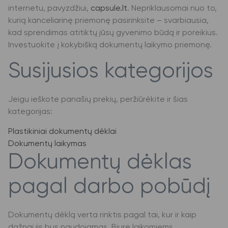
internetu, pavyzdžiui,
capsule.lt
. Nepriklausomai nuo to,
kurią kanceliarinę priemonę pasirinksite – svarbiausia,
kad sprendimas atitiktų jūsų gyvenimo būdą ir poreikius.
Investuokite į kokybišką dokumentų laikymo priemonę.
Susijusios kategorijos
Jeigu ieškote panašių prekių, peržiūrėkite ir šias
kategorijas:
Plastikiniai dokumentų dėklai
Dokumentų laikymas
Dokumentų dėklas
pagal darbo pobūdį
Dokumentų dėklą verta rinktis pagal tai, kur ir kaip
dažnai jis bus naudojamas. Biure laikomiems