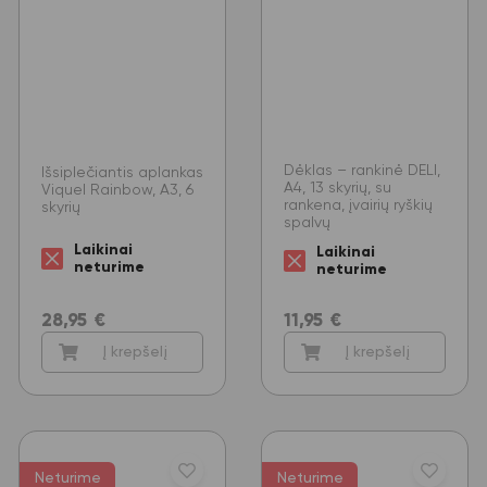
Dėklas – rankinė DELI,
Išsiplečiantis aplankas
A4, 13 skyrių, su
Viquel Rainbow, A3, 6
rankena, įvairių ryškių
skyrių
spalvų
Laikinai
Laikinai
neturime
neturime
28,95
€
11,95
€
Į krepšelį
Į krepšelį
Neturime
Neturime