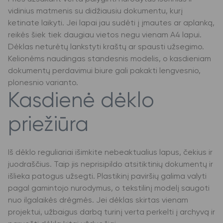
vidinius matmenis su didžiausiu dokumentu, kurį
ketinate laikyti. Jei lapai jau sudėti į įmautes ar aplanką,
reikės šiek tiek daugiau vietos negu vienam A4 lapui.
Dėklas neturėtų lankstyti kraštų ar spausti užsegimo.
Kelionėms naudingas standesnis modelis, o kasdieniam
dokumentų perdavimui biure gali pakakti lengvesnio,
plonesnio varianto.
Kasdienė dėklo
priežiūra
Iš dėklo reguliariai išimkite nebeaktualius lapus, čekius ir
juodraščius. Taip jis neprisipildo atsitiktinių dokumentų ir
išlieka patogus užsegti. Plastikinį paviršių galima valyti
pagal gamintojo nurodymus, o tekstilinį modelį saugoti
nuo ilgalaikės drėgmės. Jei dėklas skirtas vienam
projektui, užbaigus darbą turinį verta perkelti į archyvą ir