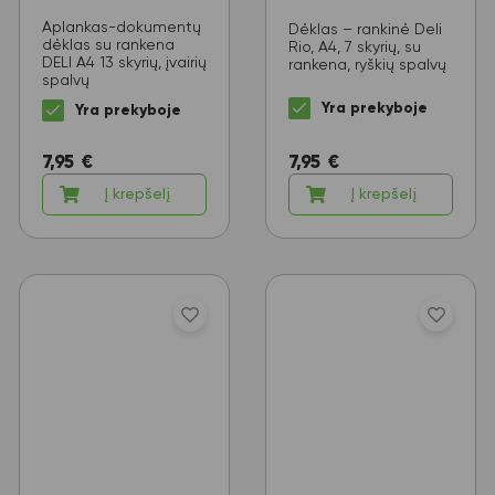
Aplankas-dokumentų
Dėklas – rankinė Deli
dėklas su rankena
Rio, A4, 7 skyrių, su
DELI A4 13 skyrių, įvairių
rankena, ryškių spalvų
spalvų
Yra prekyboje
Yra prekyboje
7,95
€
7,95
€
Į krepšelį
Į krepšelį