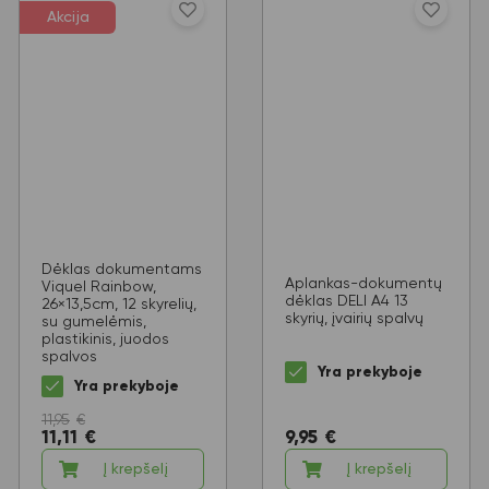
Akcija
Dėklas dokumentams
Aplankas-dokumentų
Viquel Rainbow,
dėklas DELI A4 13
26×13,5cm, 12 skyrelių,
skyrių, įvairių spalvų
su gumelėmis,
plastikinis, juodos
spalvos
Yra prekyboje
Yra prekyboje
11,95
€
11,11
€
9,95
€
Į krepšelį
Į krepšelį