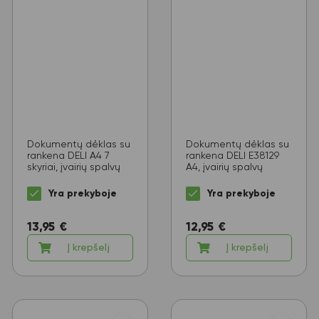
Dokumentų dėklas su
Dokumentų dėklas su
rankena DELI A4 7
rankena DELI E38129
skyriai, įvairių spalvų
A4, įvairių spalvų
Yra prekyboje
Yra prekyboje
13,95
€
12,95
€
Į krepšelį
Į krepšelį