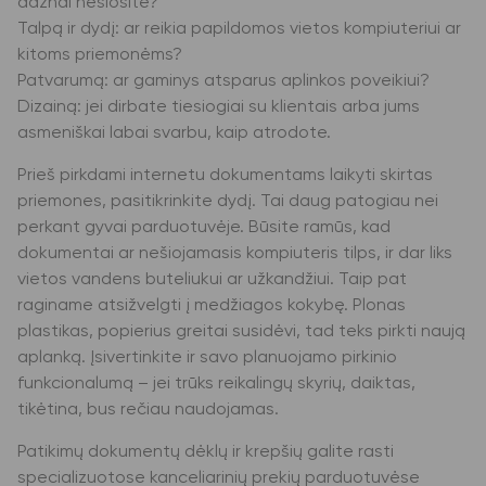
dažnai nešiosite?
Talpą ir dydį: ar reikia papildomos vietos kompiuteriui ar
kitoms priemonėms?
Patvarumą: ar gaminys atsparus aplinkos poveikiui?
Dizainą: jei dirbate tiesiogiai su klientais arba jums
asmeniškai labai svarbu, kaip atrodote.
Prieš pirkdami internetu dokumentams laikyti skirtas
priemones, pasitikrinkite dydį. Tai daug patogiau nei
perkant gyvai parduotuvėje. Būsite ramūs, kad
dokumentai ar nešiojamasis kompiuteris tilps, ir dar liks
vietos vandens buteliukui ar užkandžiui. Taip pat
raginame atsižvelgti į medžiagos kokybę. Plonas
plastikas, popierius greitai susidėvi, tad teks pirkti naują
aplanką. Įsivertinkite ir savo planuojamo pirkinio
funkcionalumą – jei trūks reikalingų skyrių, daiktas,
tikėtina, bus rečiau naudojamas.
Patikimų dokumentų dėklų ir krepšių galite rasti
specializuotose kanceliarinių prekių parduotuvėse