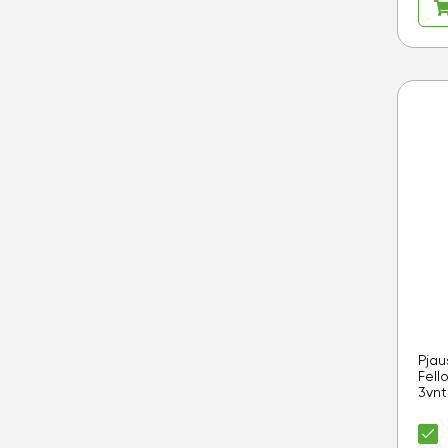
Pjau
Fell
3vnt