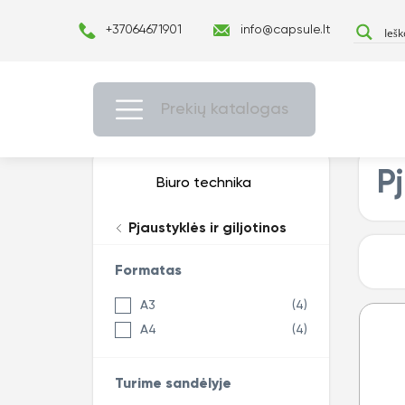
+37064671901
info@capsule.lt
Prekių katalogas
Pj
Biuro technika
Pjaustyklės ir giljotinos
Formatas
A3
(4)
A4
(4)
Turime sandėlyje