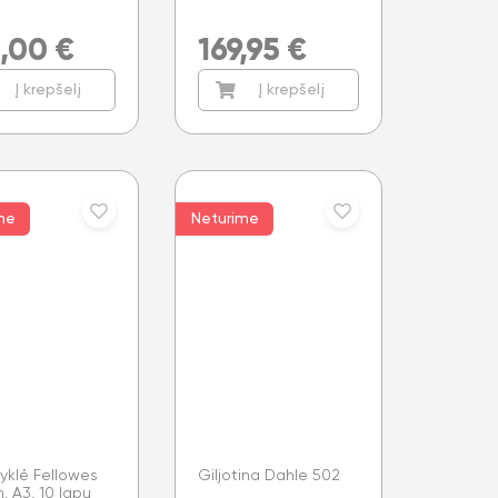
5,00
€
169,95
€
Į krepšelį
Į krepšelį
me
Neturime
yklė Fellowes
Giljotina Dahle 502
, A3, 10 lapų