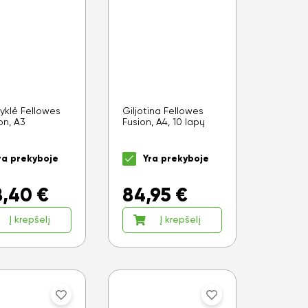
yklė Fellowes
Giljotina Fellowes
on, A3
Fusion, A4, 10 lapų
ra prekyboje
Yra prekyboje
8,40
€
84,95
€
Į krepšelį
Į krepšelį