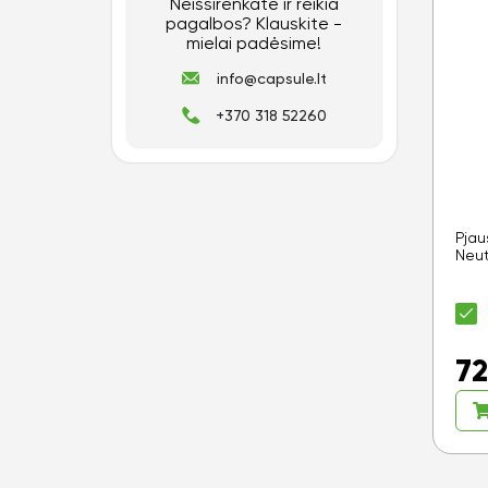
Neišsirenkate ir reikia
pagalbos? Klauskite -
mielai padėsime!
info@capsule.lt
+370 318 52260
Pjau
Neut
72