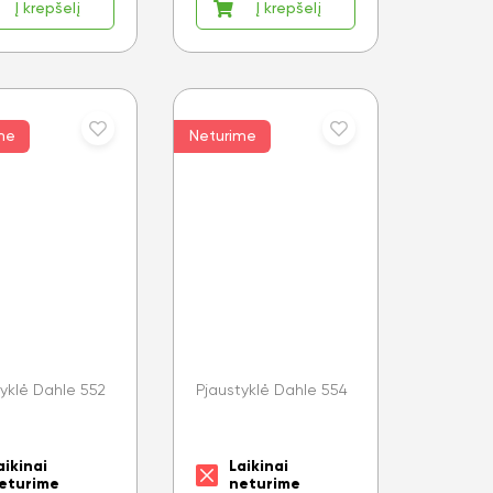
Į krepšelį
Į krepšelį
me
Neturime
tyklė Dahle 552
Pjaustyklė Dahle 554
aikinai
Laikinai
eturime
neturime