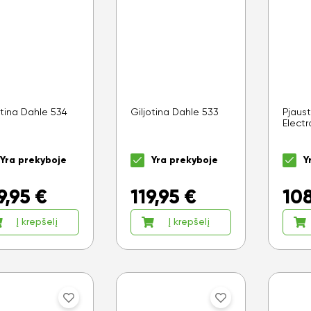
otina Dahle 534
Giljotina Dahle 533
Pjaust
Electr
Yra prekyboje
Yra prekyboje
Y
9,95
€
119,95
€
10
Į krepšelį
Į krepšelį