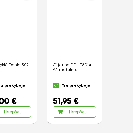
tyklė Dahle 507
Giljotina DELI E8014
A4 metalinis
ra prekyboje
Yra prekyboje
,00
€
51,95
€
Į krepšelį
Į krepšelį