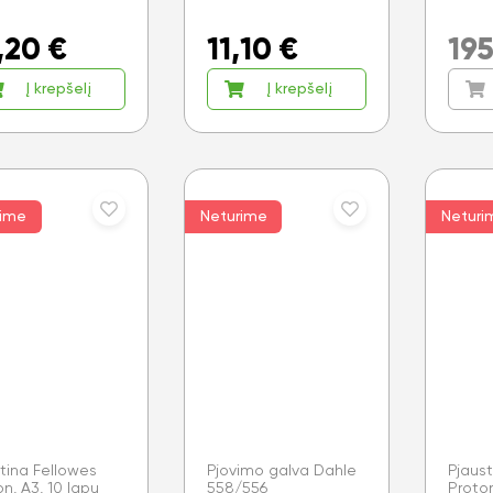
,20
€
11,10
€
19
Į krepšelį
Į krepšelį
rime
Neturime
Neturi
otina Fellowes
Pjovimo galva Dahle
Pjaust
on, A3, 10 lapų
558/556
Proton