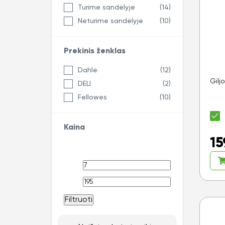
Turime sandėlyje
(14)
Neturime sandėlyje
(10)
Prekinis ženklas
Dahle
(12)
Gilj
DELI
(2)
Fellowes
(10)
Kaina
15
Filtruoti