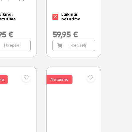
aikinai
Laikinai
eturime
neturime
95
€
59,95
€
Į krepšelį
Į krepšelį
me
Neturime