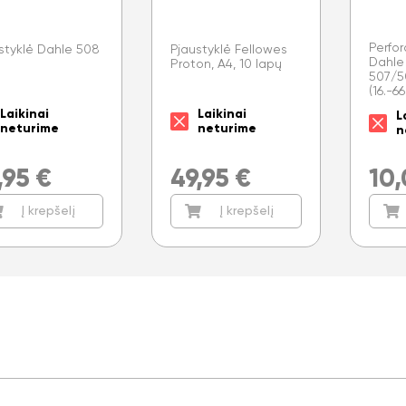
Perfo
styklė Dahle 508
Pjaustyklė Fellowes
Dahle
Proton, A4, 10 lapų
507/5
(16.-6
Laikinai
Laikinai
L
neturime
neturime
n
,95
€
49,95
€
10
Į krepšelį
Į krepšelį