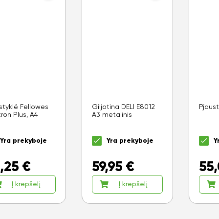
styklė Fellowes
Giljotina DELI E8012
Pjaus
ron Plus, A4
A3 metalinis
Yra prekyboje
Yra prekyboje
Y
,25
€
59,95
€
55
Į krepšelį
Į krepšelį