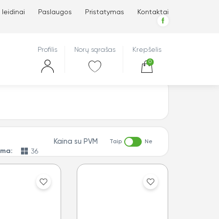
 leidinai
Paslaugos
Pristatymas
Kontaktai
Profilis
Norų sąrašas
Krepšelis
0
Kaina su PVM
Taip
Ne
oma: