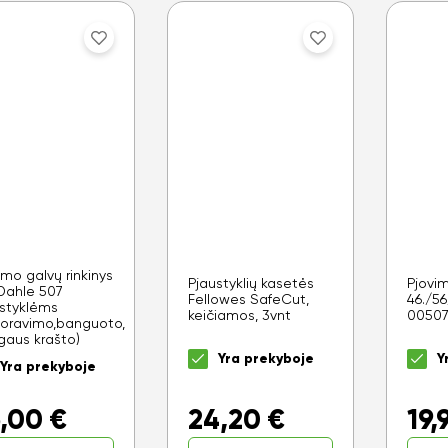
imo galvų rinkinys
Pjaustyklių kasetės
Pjovi
Dahle 507
Fellowes SafeCut,
46./5
styklėms
keičiamos, 3vnt
00507
foravimo,banguoto,
gaus krašto)
Yra prekyboje
Y
Yra prekyboje
24,20
€
19,
,00
€