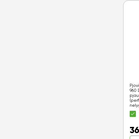
Pjov
960 
pjau
(per
nely
36