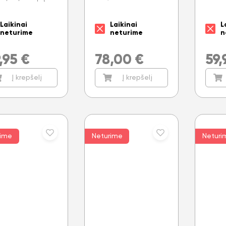
Laikinai
Laikinai
L
neturime
neturime
n
,95
€
78,00
€
59,
Į krepšelį
Į krepšelį
rime
Neturime
Neturi