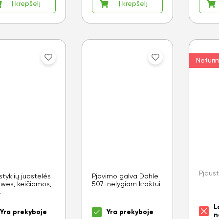
Į krepšelį
Į krepšelį
Neturi
Pjaus
styklių juostelės
Pjovimo galva Dahle
owes, keičiamos,
507-nelygiam kraštui
.
L
Yra prekyboje
Yra prekyboje
n