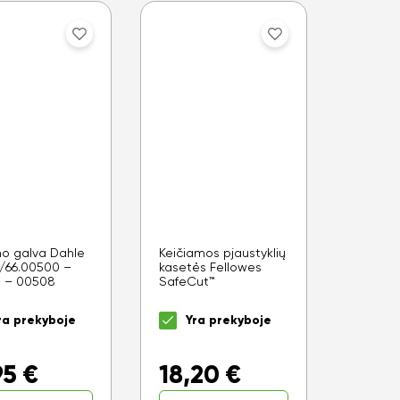
mo galva Dahle
Keičiamos pjaustyklių
6/66.00500 –
kasetės Fellowes
 – 00508
SafeCut™
ra prekyboje
Yra prekyboje
95
€
18,20
€