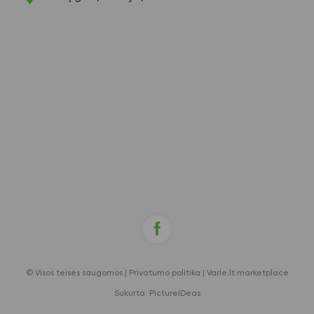
© Visos teisės saugomos |
Privatumo politika
|
Varle.lt marketplace
Sukurta:
PictureIDeas