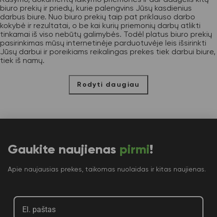
biuro prekių ir priedų, kurie palengvins Jūsų kasdienius
darbus biure. Nuo biuro prekių taip pat priklauso darbo
kokybė ir rezultatai, o be kai kurių priemonių darbų atlikti
tinkamai iš viso nebūtų galimybės. Todėl platus biuro prekių
pasirinkimas mūsų internetinėje parduotuvėje leis išsirinkti
Jūsų darbui ir poreikiams reikalingas prekes tiek darbui biure,
tiek iš namų.
Rodyti daugiau
Gaukite naujienas
pirmi
!
Apie naujausias prekes, taikomas nuolaidas ir kitas naujienas.