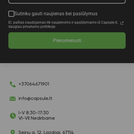
Sutinku gauti naujienas bei pasiūlymus
El. paštas naudojamas tik naujienoms ir pasiūlymams iš Capsule.lt,
daugiau privatumo politikoje.
Prenumeruoti
+37064671901
info@capsule.lt
I-V 8:30-17:30
VI-VII Nedirbame
Seinų g. 12, Lazdijai, 67114