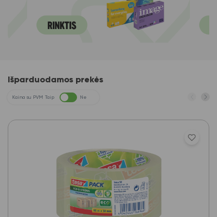
Išparduodamos prekės
Kaina su PVM
Taip
Ne