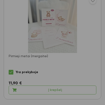
Pirmieji metai (mergaitei)
Yra prekyboje
11,90
€
Į krepšelį