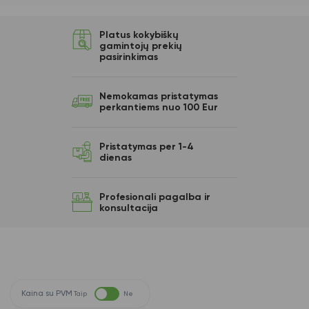
Platus kokybiškų
gamintojų prekių
pasirinkimas
Nemokamas pristatymas
perkantiems nuo 100 Eur
Pristatymas per 1-4
dienas
Profesionali pagalba ir
konsultacija
Kaina su PVM
Taip
Ne