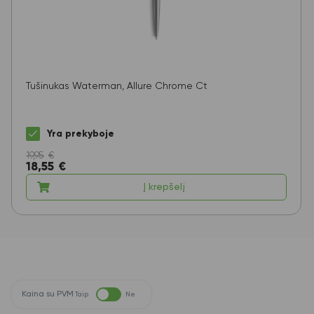
Tušinukas Waterman, Allure Chrome Ct
Yra prekyboje
19,95
€
18,55
€
Į krepšelį
Kaina su PVM
Taip
Ne