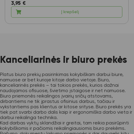
3,95
€
Į krepšelį
Kanceliarinės ir biuro prekės
Platus biuro prekių pasirinkimas kokybiškam darbui biure,
namuose ar bet kurioje kitoje darbo vietoje. Biuro,
kanceliarinės prekės – tai tokios prekės, kurios dažnai
naudojamos ofisuose, švietimo įstaigose ir net namuose.
Biuro priemonės reikalingos įvairių sričių atstovams,
dirbantiems ne tik įprastus ofisinius darbus, tačiau ir
vykstantiems pas klientus ar kitose srityse. Biuro prekės yra
tiek pat svarbi darbo dalis kaip ir ergonomiška darbo vieta ir
darbui reikalinga technika.
Kad darbas vyktų sklandžiai ir greitai, tam reikia pasirūpinti
kokybiškomis ir pačiomis reikalingiausiomis biuro prekėms.
Rašymo, dokumentų laikymo priemonės ir dar daugelis kitų