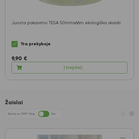
Juosta pakavimo TESA 50mmx66m ekologiška skaidri
Yra prekyboje
9,90
€
Į krepšelį
Žaislai
Kaina su PVM
Taip
Ne