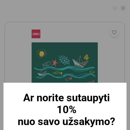
Ar norite sutaupyti
Vaikiška magnetinė/kreidinė lenta Deli 600x900mm,
10%
lipni
nuo savo užsakymo?
Yra prekyboje