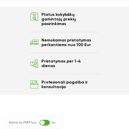
Platus kokybiškų
gamintojų prekių
pasirinkimas
Nemokamas pristatymas
perkantiems nuo 100 Eur
Pristatymas per 1-4
dienas
Profesionali pagalba ir
konsultacija
Kaina su PVM
Taip
Ne