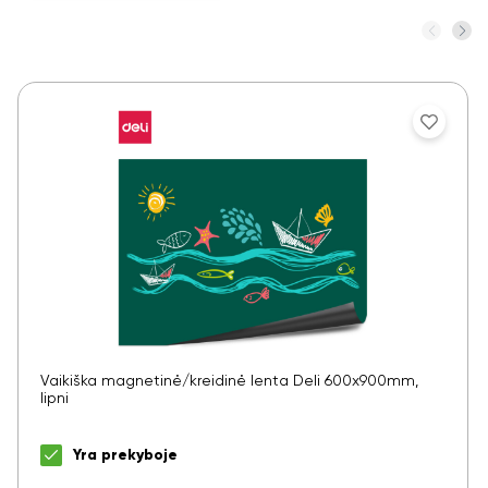
Ar norite sutaupyti
Vaikiška magnetinė/kreidinė lenta Deli 600x900mm,
10%
lipni
nuo savo užsakymo?
Yra prekyboje