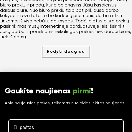
biuro prekių ir priedų, kurie palengvins Jūsų kasdienius
darbus biure. Nuo biuro prekių taip pat priklauso darbo
kokybė ir rezultatai, o be kai kurių priemonių darbų atlikti
tinkamai iš viso nebūtų galimybės. Todėl platus biuro prekių
pasirinkimas mūsų internetinėje parduotuvėje leis išsirinkti
Jūsų darbui ir poreikiams reikalingas prekes tiek darbui biure,
tiek iš namų.
Rodyti daugiau
Gaukite naujienas
pirmi
!
Apie naujausias prekes, taikomas nuolaidas ir kitas naujienas.