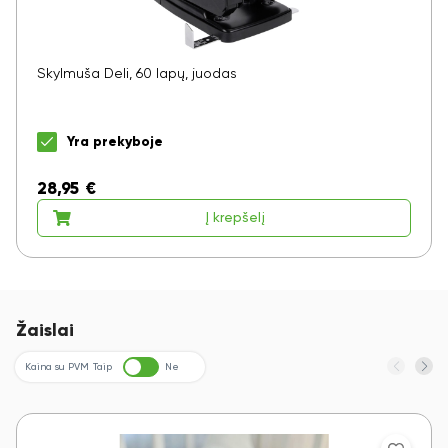
Skylmuša Deli, 60 lapų, juodas
Yra prekyboje
28,95
€
Į krepšelį
Žaislai
Kaina su PVM
Taip
Ne