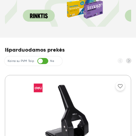
Išparduodamos prekės
Kaina su PVM
Taip
Ne