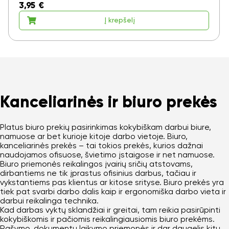
3,95
€
Į krepšelį
Kanceliarinės ir biuro prekės
Platus biuro prekių pasirinkimas kokybiškam darbui biure,
namuose ar bet kurioje kitoje darbo vietoje. Biuro,
kanceliarinės prekės – tai tokios prekės, kurios dažnai
naudojamos ofisuose, švietimo įstaigose ir net namuose.
Biuro priemonės reikalingos įvairių sričių atstovams,
dirbantiems ne tik įprastus ofisinius darbus, tačiau ir
vykstantiems pas klientus ar kitose srityse. Biuro prekės yra
tiek pat svarbi darbo dalis kaip ir ergonomiška darbo vieta ir
darbui reikalinga technika.
Kad darbas vyktų sklandžiai ir greitai, tam reikia pasirūpinti
kokybiškomis ir pačiomis reikalingiausiomis biuro prekėms.
Rašymo, dokumentų laikymo priemonės ir dar daugelis kitų