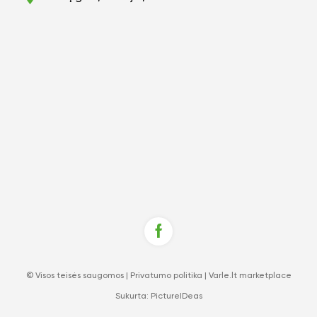
© Visos teisės saugomos |
Privatumo politika
|
Varle.lt marketplace
Sukurta:
PictureIDeas