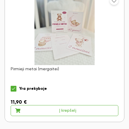
Pirmieji metai (mergaitei)
Yra prekyboje
11,90
€
Į krepšelį