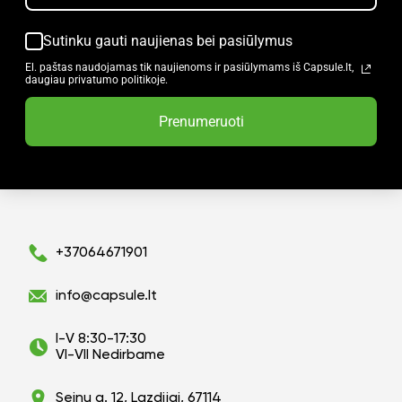
Sutinku gauti naujienas bei pasiūlymus
El. paštas naudojamas tik naujienoms ir pasiūlymams iš Capsule.lt,
daugiau privatumo politikoje.
Prenumeruoti
+37064671901
info@capsule.lt
I-V 8:30-17:30
VI-VII Nedirbame
Seinų g. 12, Lazdijai, 67114