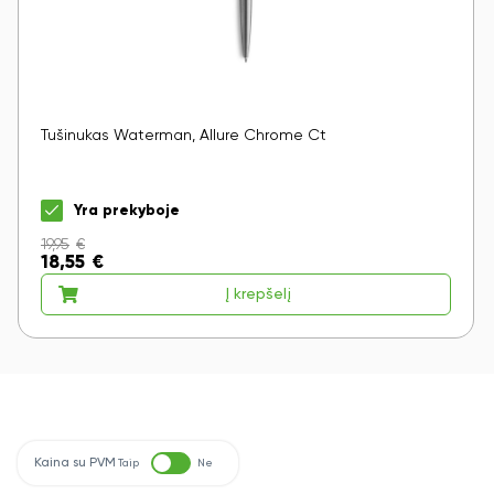
Tušinukas Waterman, Allure Chrome Ct
Yra prekyboje
19,95
€
18,55
€
Į krepšelį
Kaina su PVM
Taip
Ne