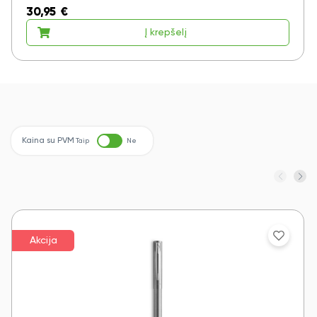
30,95
€
Į krepšelį
Taip
Ne
Kaina su PVM
Taip
Ne
Akcija