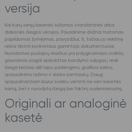
versija
Kai kurių serijų kasetės siūlomos standartinės arba
didesnės išeigos versijos. Pavadinime dažnai matomas
papildomas žymėjimas, pavyzdžiui, X, tačiau jo reikšmę
reikia tikrinti konkretaus gamintojo dokumentuose.
Nurodomas puslapių skaičius yra palyginamasis rodiklis,
gaunamas pagal apibrėžtas bandymo sąlygas; reali
išeiga keičiasi dėl lapo padengimo, grafikos kiekio,
spausdinimo režimo ir darbo pertraukų. Daug
spausdinančiam biurui svarbu vertinti ne vien kasetės
kainą, bet ir nurodytą išeigą bei faktinį suderinamumą.
Originali ar analoginė
kasetė