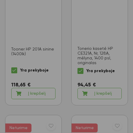
Tonerio kasetė HP
Tooner HP 201A sinine
CE321A, Nr, 128A,
(1400lk)
mėlyna, 1400 psl,
originalas
Yra prekyboje
Yra prekyboje
118,65
€
94,45
€
Į krepšelį
Į krepšelį
Neturime
Neturime