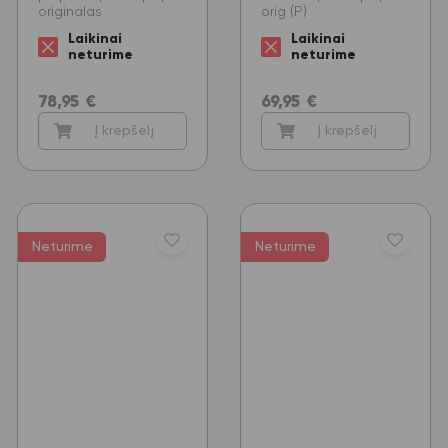
originalas
orig (P)
Laikinai
Laikinai
neturime
neturime
78,95
€
69,95
€
Į krepšelį
Į krepšelį
Neturime
Neturime