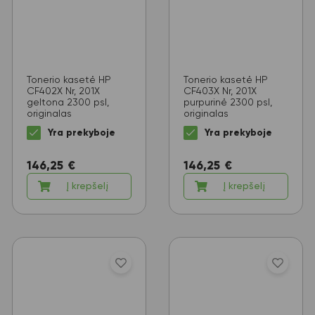
Tonerio kasetė HP
Tonerio kasetė HP
CF402X Nr, 201X
CF403X Nr, 201X
geltona 2300 psl,
purpurinė 2300 psl,
originalas
originalas
Yra prekyboje
Yra prekyboje
146,25
€
146,25
€
Į krepšelį
Į krepšelį