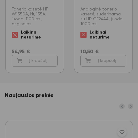
Tonerio kasetė HP
Analoginė tonerio
W1350A, Nr, 135A,
kasetė, suderinama
juoda, 1100 psl,
su HP CF244A, juoda,
originalas
1000 psl.
Laikinai
Laikinai
neturime
neturime
54,95
€
10,50
€
Į krepšelį
Į krepšelį
Naujausios prekės