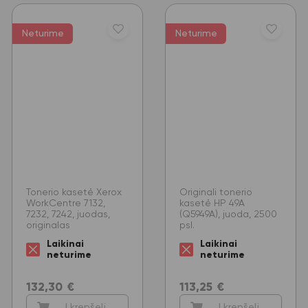
Neturime
Neturime
Tonerio kasetė Xerox
Originali tonerio
WorkCentre 7132,
kasetė HP 49A
7232, 7242, juodas,
(Q5949A), juoda, 2500
originalas
psl.
Laikinai
Laikinai
neturime
neturime
132,30
€
113,25
€
Į krepšelį
Į krepšelį