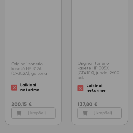
Originali tonerio
Originali tonerio
kasetė HP 305X
kasetė HP 312A
(CE410X), juoda, 2600
(CF382A), geltona
psl.
Laikinai
Laikinai
neturime
neturime
200,15
€
137,80
€
Į krepšelį
Į krepšelį