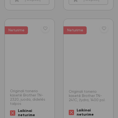
Neturime
Neturime
Originali tonerio
Originali tonerio
kasetė Brother TN-
kasetė Brother TN-
2320, juoda, didelės
241C, žydra, 1400 psl.
talpos
Laikinai
Laikinai
neturime
neturime