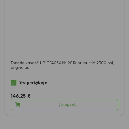
Tonerio kasetė HP CF403X Nr, 201X purpurinė 2300 psl,
originalas
Yra prekyboje
146,25
€
Į krepšelį