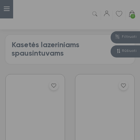
0
Filtruoti
Kasetės lazeriniams
Rūšiuoti
spausintuvams