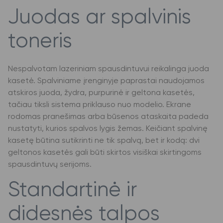
Juodas ar spalvinis
toneris
Nespalvotam lazeriniam spausdintuvui reikalinga juoda
kasetė. Spalviniame įrenginyje paprastai naudojamos
atskiros juoda, žydra, purpurinė ir geltona kasetės,
tačiau tiksli sistema priklauso nuo modelio. Ekrane
rodomas pranešimas arba būsenos ataskaita padeda
nustatyti, kurios spalvos lygis žemas. Keičiant spalvinę
kasetę būtina sutikrinti ne tik spalvą, bet ir kodą: dvi
geltonos kasetės gali būti skirtos visiškai skirtingoms
spausdintuvų serijoms.
Standartinė ir
didesnės talpos