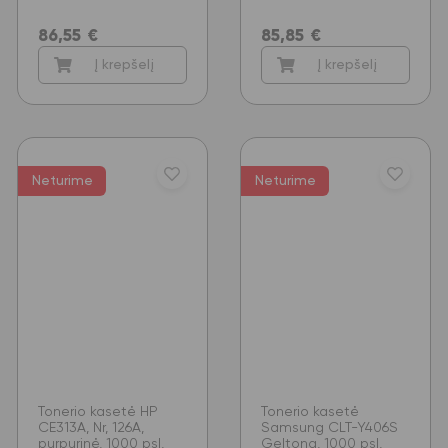
86,55
€
85,85
€
Į krepšelį
Į krepšelį
Neturime
Neturime
Tonerio kasetė HP
Tonerio kasetė
CE313A, Nr, 126A,
Samsung CLT-Y406S
purpurinė, 1000 psl,
Geltona, 1000 psl,