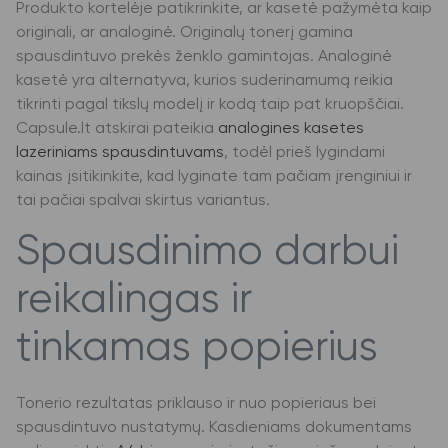
Produkto kortelėje patikrinkite, ar kasetė pažymėta kaip
originali, ar analoginė. Originalų tonerį gamina
spausdintuvo prekės ženklo gamintojas. Analoginė
kasetė yra alternatyva, kurios suderinamumą reikia
tikrinti pagal tikslų modelį ir kodą taip pat kruopščiai.
Capsule.lt atskirai pateikia
analogines kasetes
lazeriniams spausdintuvams
, todėl prieš lygindami
kainas įsitikinkite, kad lyginate tam pačiam įrenginiui ir
tai pačiai spalvai skirtus variantus.
Spausdinimo darbui
reikalingas ir
tinkamas popierius
Tonerio rezultatas priklauso ir nuo popieriaus bei
spausdintuvo nustatymų. Kasdieniams dokumentams