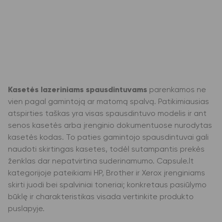
Kasetės lazeriniams spausdintuvams
parenkamos ne
vien pagal gamintoją ar matomą spalvą. Patikimiausias
atspirties taškas yra visas spausdintuvo modelis ir ant
senos kasetės arba įrenginio dokumentuose nurodytas
kasetės kodas. To paties gamintojo spausdintuvai gali
naudoti skirtingas kasetes, todėl sutampantis prekės
ženklas dar nepatvirtina suderinamumo. Capsule.lt
kategorijoje pateikiami HP, Brother ir Xerox įrenginiams
skirti juodi bei spalviniai toneriai; konkretaus pasiūlymo
būklę ir charakteristikas visada vertinkite produkto
puslapyje.