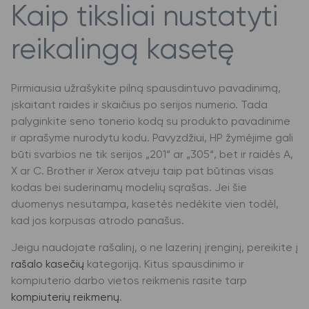
Kaip tiksliai nustatyti
reikalingą kasetę
Pirmiausia užrašykite pilną spausdintuvo pavadinimą,
įskaitant raides ir skaičius po serijos numerio. Tada
palyginkite seno tonerio kodą su produkto pavadinime
ir aprašyme nurodytu kodu. Pavyzdžiui, HP žymėjime gali
būti svarbios ne tik serijos „201“ ar „305“, bet ir raidės A,
X ar C. Brother ir Xerox atveju taip pat būtinas visas
kodas bei suderinamų modelių sąrašas. Jei šie
duomenys nesutampa, kasetės nedėkite vien todėl,
kad jos korpusas atrodo panašus.
Jeigu naudojate rašalinį, o ne lazerinį įrenginį, pereikite į
rašalo kasečių
kategoriją. Kitus spausdinimo ir
kompiuterio darbo vietos reikmenis rasite tarp
kompiuterių reikmenų
.