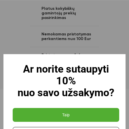
Platus kokybiškų
gamintojų prekių
pasirinkimas
Nemokamas pristatymas
perkantiems nuo 100 Eur
Pristatymas per 1-4
dienas
Ar norite sutaupyti
Profesionali pagalba ir
10%
konsultacija
nuo savo užsakymo?
Taip