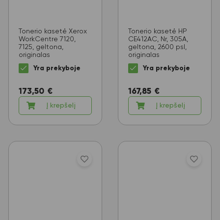
Tonerio kasetė Xerox
Tonerio kasetė HP
WorkCentre 7120,
CE412AC, Nr, 305A,
7125, geltona,
geltona, 2600 psl,
originalas
originalas
Yra prekyboje
Yra prekyboje
173,50
€
167,85
€
Į krepšelį
Į krepšelį