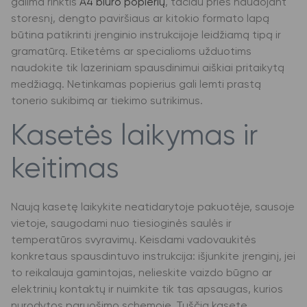
galima rinktis
A4 biuro popierių
, tačiau prieš naudojant
storesnį, dengto paviršiaus ar kitokio formato lapą
būtina patikrinti įrenginio instrukcijoje leidžiamą tipą ir
gramatūrą. Etiketėms ar specialioms užduotims
naudokite tik lazeriniam spausdinimui aiškiai pritaikytą
medžiagą. Netinkamas popierius gali lemti prastą
tonerio sukibimą ar tiekimo sutrikimus.
Kasetės laikymas ir
keitimas
Naują kasetę laikykite neatidarytoje pakuotėje, sausoje
vietoje, saugodami nuo tiesioginės saulės ir
temperatūros svyravimų. Keisdami vadovaukitės
konkretaus spausdintuvo instrukcija: išjunkite įrenginį, jei
to reikalauja gamintojas, nelieskite vaizdo būgno ar
elektrinių kontaktų ir nuimkite tik tas apsaugas, kurios
nurodytos paruošimo schemoje. Tuščią kasetę