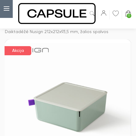
0
Capsulė
›
Akcijos
›
Daiktadėžė Nusign 212x212x93,5 mm, žalios spalvos
Akcija