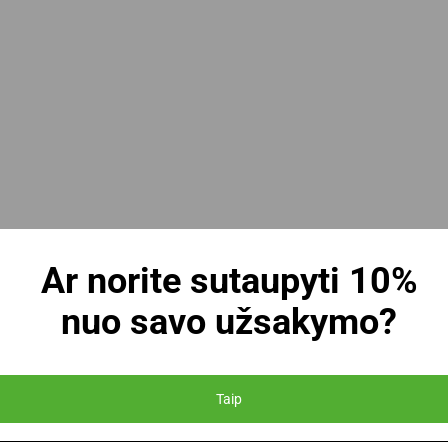
kretaus aparato modelio. Šioje kategorijoje pateikti rašalo vo
Ar norite sutaupyti 10%
rieš užsakymą perskaitykite aparato žymėjimą, seno volelio ko
nuo savo užsakymo?
16
Taip
r nurodytas 25 mm
. Patikrinkite, ar ant jūsų ženklintuvo yra bū
mo.