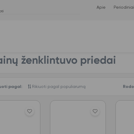
Apie
Periodiniai
ainų ženklintuvo priedai
uoti pagal:
Rod