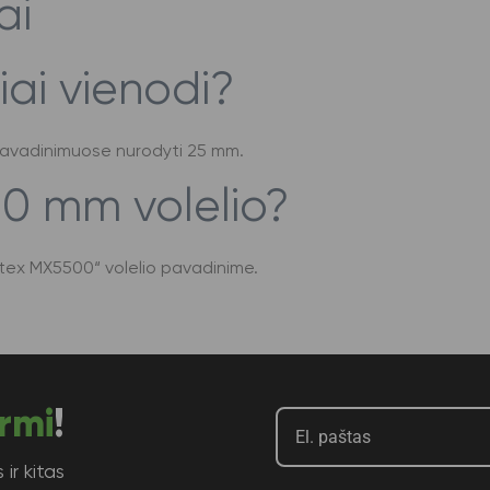
ai
iai vienodi?
jų pavadinimuose nurodyti 25 mm.
20 mm volelio?
tex MX5500“ volelio pavadinime.
rmi
!
ir kitas