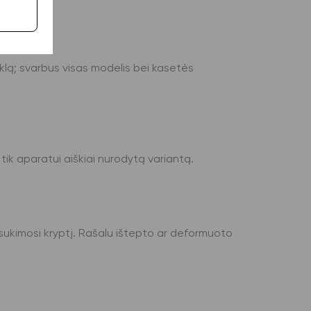
nklą; svarbus visas modelis bei kasetės
 tik aparatui aiškiai nurodytą variantą.
i sukimosi kryptį. Rašalu ištepto ar deformuoto