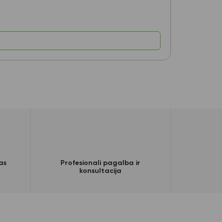
3,50
€
as
Profesionali pagalba ir
konsultacija