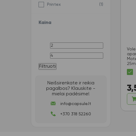
Printex
(1)
Kaina
Vole
apar
Mote
25
Filtruoti
Neišsirenkate ir reikia
3,
pagalbos? Klauskite -
mielai padėsime!
info@capsule.lt
+370 318 52260