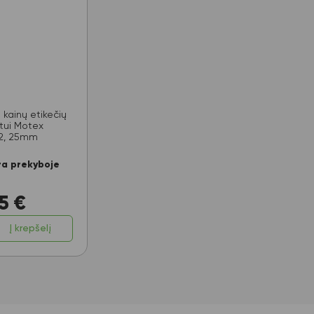
s kainų etikečių
tui Motex
2, 25mm
ra prekyboje
5
€
Į krepšelį