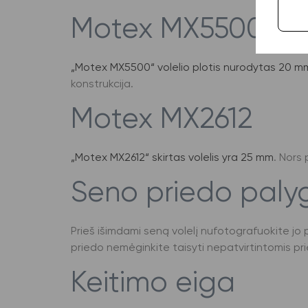
Motex MX5500
„Motex MX5500“ volelio plotis nurodytas 20 m
konstrukcija.
Motex MX2612
„Motex MX2612“ skirtas volelis yra 25 mm
. Nors 
Seno priedo paly
Prieš išimdami seną volelį nufotografuokite jo p
priedo nemėginkite taisyti nepatvirtintomis p
Keitimo eiga