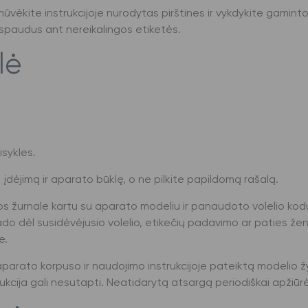
kite instrukcijoje nurodytas pirštines ir vykdykite gamintojo
tspaudus ant nereikalingos etiketės.
lė
sykles.
 įdėjimą ir aparato būklę, o ne pilkite papildomą rašalą.
ros žurnale kartu su aparato modeliu ir panaudoto volelio ko
do dėl susidėvėjusio volelio, etikečių padavimo ar paties ženk
e.
t aparato korpuso ir naudojimo instrukcijoje pateiktą modeli
nstrukcija gali nesutapti. Neatidarytą atsargą periodiškai apži