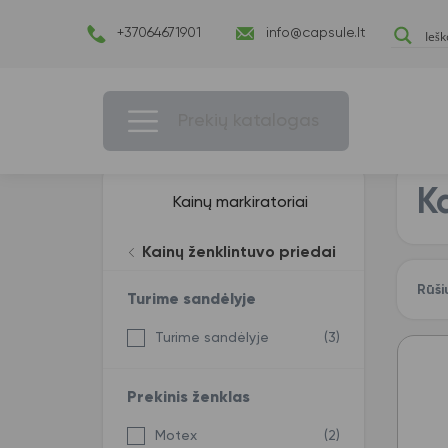
+37064671901
info@capsule.lt
Prekių katalogas
K
Kainų markiratoriai
Kainų ženklintuvo priedai
Rūši
Turime sandėlyje
Turime sandėlyje
(3)
Prekinis ženklas
Motex
(2)