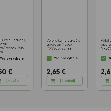
lis kainų etikečių
Volelis kainų etikečių
Voleli
atui
aparatui Motex
apara
x/Printex 2616
MX5500, 20mm
MX261
mm
Yra prekyboje
Y
Yra prekyboje
50
€
2,65
€
2,6
Į krepšelį
Į krepšelį