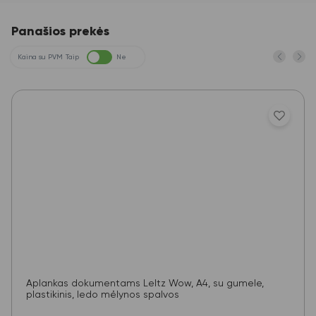
Panašios prekės
Kaina su PVM
Taip
Ne
Aplankas dokumentams LeItz Wow, A4, su gumele,
plastikinis, ledo mėlynos spalvos