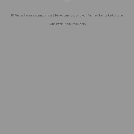
© Visos teisės saugomos |
Privatumo politika
|
Varle.lt marketplace
Sukurta:
PictureIDeas