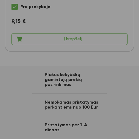
Yra prekyboje
9,15
€
Į krepšelį
Platus kokybiškų
gamintojų prekių
pasirinkimas
Nemokamas pristatymas
perkantiems nuo 100 Eur
Pristatymas per 1-4
dienas