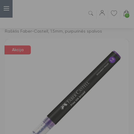
0
Capsulė
›
Akcijos
›
Rašiklis Faber-Castell, 1.5mm, purpurinės spalvos
Akcija