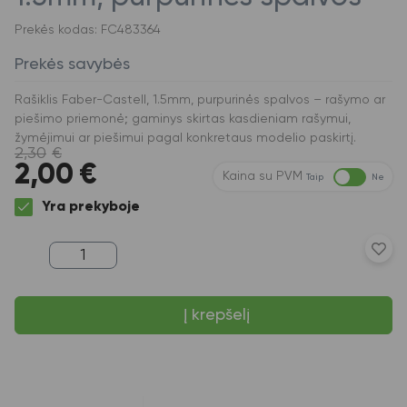
Prekės kodas: FC483364
Prekės savybės
Rašiklis Faber-Castell, 1.5mm, purpurinės spalvos – rašymo ar
piešimo priemonė; gaminys skirtas kasdieniam rašymui,
žymėjimui ar piešimui pagal konkretaus modelio paskirtį.
2,30
€
2,00
€
Kaina su PVM
Taip
Ne
Yra prekyboje
produkto
kiekis:
Rašiklis
Faber-
Į krepšelį
Castell,
1.5mm,
purpurinės
spalvos