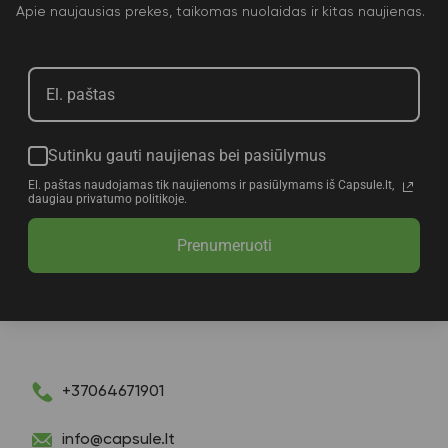
Apie naujausias prekes, taikomas nuolaidas ir kitas naujienas.
Sutinku gauti naujienas bei pasiūlymus
El. paštas naudojamas tik naujienoms ir pasiūlymams iš Capsule.lt,
daugiau privatumo politikoje.
Prenumeruoti
+37064671901
info@capsule.lt