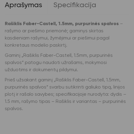
Aprašymas
Specifikacija
Rašiklis Faber-Castell, 1.5mm, purpurinės spalvos
–
rašymo ar piešimo priemonė; gaminys skirtas
kasdieniam rašymui, žymėjimui ar piešimui pagal
konkretaus modelio paskirtį.
Gaminį „Rašiklis Faber-Castell, 1.5mm, purpurinės
spalvos“ patogu naudoti užrašams, mokymosi
užduotims ir dokumentų pildymui.
Prieš užsakant gaminį „Rašiklis Faber-Castell, 1.5mm,
purpurinės spalvos“ svarbu sutikrinti galiuko tipą, linijos
plotį ir rašalo savybes; specifikacijoje nurodyta: dydis –
1.5 mm, rašymo tipas – Rašiklis ir variantas – purpurinės
spalvos.