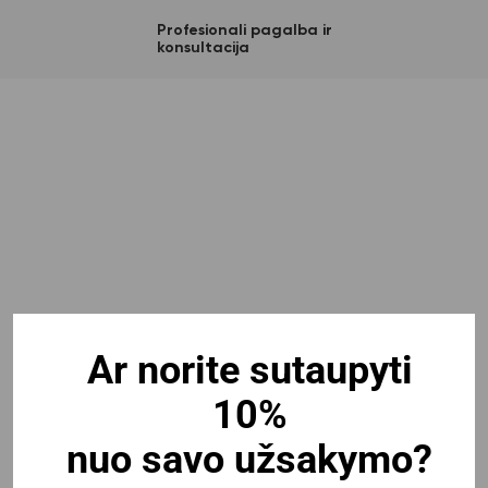
Profesionali pagalba ir
konsultacija
Ar norite sutaupyti
10%
nuo savo užsakymo?