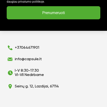
daugiau privatumo politikoje.
Prenumeruoti
+37064671901
info@capsule.lt
I-V 8:30-17:30
VI-VII Nedirbame
Seinų g. 12, Lazdijai, 67114