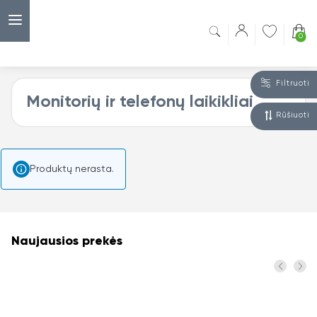
0
Filtruoti
Monitorių ir telefonų laikikliai
Rūšiuoti
Produktų nerasta.
Naujausios prekės