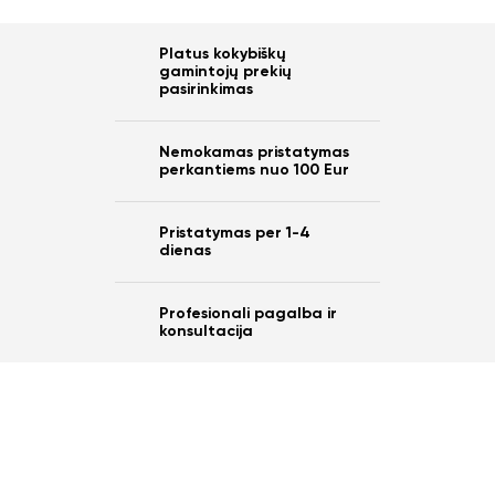
Platus kokybiškų
gamintojų prekių
pasirinkimas
Nemokamas pristatymas
perkantiems nuo 100 Eur
Pristatymas per 1-4
dienas
Profesionali pagalba ir
konsultacija