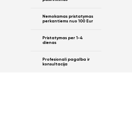
Nemokamas pristatymas
perkantiems nuo 100 Eur
Pristatymas per 1-4
dienas
Profesionali pagalba ir
konsultacija
Ar norite sutaupyti
10%
nuo savo užsakymo?