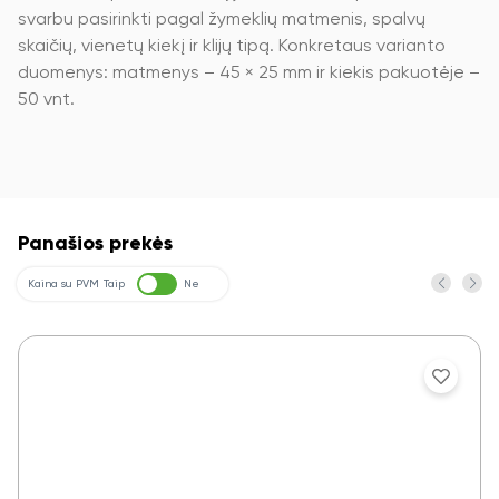
svarbu pasirinkti pagal žymeklių matmenis, spalvų
skaičių, vienetų kiekį ir klijų tipą. Konkretaus varianto
duomenys: matmenys – 45 × 25 mm ir kiekis pakuotėje –
50 vnt.
Panašios prekės
Kaina su PVM
Taip
Ne