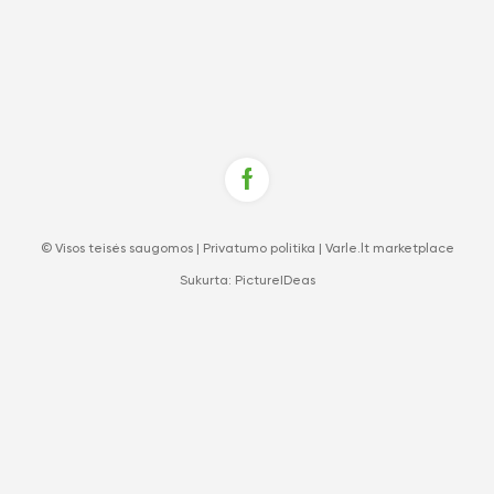
© Visos teisės saugomos |
Privatumo politika
|
Varle.lt marketplace
Sukurta:
PictureIDeas