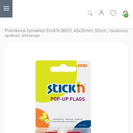
0
Capsulė
›
Lipnūs žymekliai (indeksai)
›
Plastikiniai žymekliai Stick´N 26021, 45x25mm, 50vnt., raudonos
spalvos, blisteryje