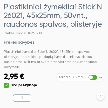
Plastikiniai žymekliai Stick´N
26021, 45x25mm, 50vnt.,
raudonos spalvos, blisteryje
Prekės kodas: HX260210
Prekės savybės
Plastikiniai žymekliai Stick´N 26021, 45x25mm; spalvos,
blisteryje – plastikinių puslapių žymeklių rinkinys, skirtas
puslapiams, skiltims ar svarbioms vietoms dokumentuose
pažymėti.
2,95
€
Kaina su PVM
Taip
Ne
Yra prekyboje
produkto
kiekis:
Plastikiniai