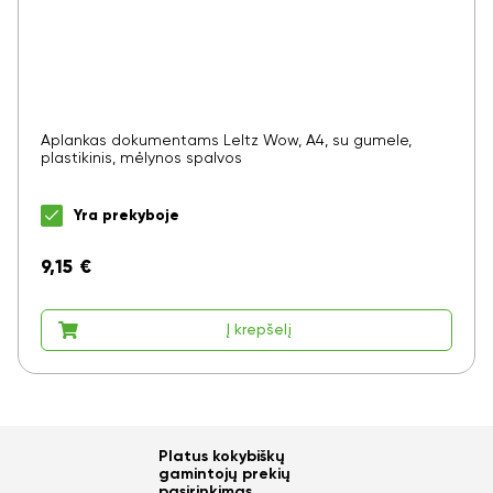
Aplankas dokumentams LeItz Wow, A4, su gumele,
plastikinis, mėlynos spalvos
Yra prekyboje
9,15
€
Į krepšelį
Platus kokybiškų
gamintojų prekių
pasirinkimas