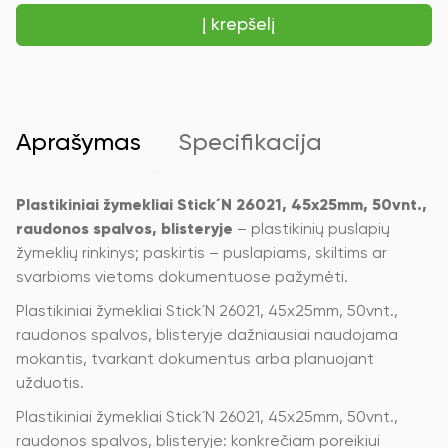
žymekliai
Į krepšelį
Stick
´N
26021,
45x25mm,
50vnt.,
raudonos
spalvos,
Aprašymas
Specifikacija
blisteryje
Plastikiniai žymekliai Stick´N 26021, 45x25mm, 50vnt.,
raudonos spalvos, blisteryje
– plastikinių puslapių
žymeklių rinkinys; paskirtis – puslapiams, skiltims ar
svarbioms vietoms dokumentuose pažymėti.
Plastikiniai žymekliai Stick´N 26021, 45x25mm, 50vnt.,
raudonos spalvos, blisteryje dažniausiai naudojama
mokantis, tvarkant dokumentus arba planuojant
užduotis.
Plastikiniai žymekliai Stick´N 26021, 45x25mm, 50vnt.,
raudonos spalvos, blisteryje: konkrečiam poreikiui