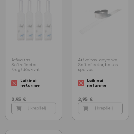
Atšvaitas
Atšvaitas-apyrankė
Softreflector
Softreflector, baltos
Kregždės 4vnt
spalvos
Laikinai
Laikinai
neturime
neturime
2,95
€
2,95
€
Į krepšelį
Į krepšelį