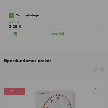
Yra prekyboje
2,50
€
2,28
€
Į krepšelį
Išparduodamos prekės
Akcija