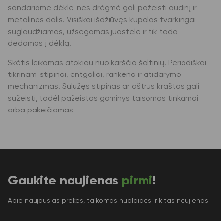
sandariame dėkle, nes drėgmė gali pažeisti audinį ir
metalines dalis. Visiškai išdžiūvęs kupolas tvarkingai
suglaudžiamas, užsegamas juostele ir tik tada
dedamas į dėklą.
Skėtis laikomas atokiau nuo karščio šaltinių. Periodiškai
tikrinami stipinai, antgaliai, rankena ir atidarymo
mechanizmas. Sulūžęs stipinas ar aštrus kraštas gali
sužeisti, todėl pažeistas gaminys taisomas tinkamai
arba pakeičiamas.
Gaukite naujienas
pirmi
!
Apie naujausias prekes, taikomas nuolaidas ir kitas naujienas.