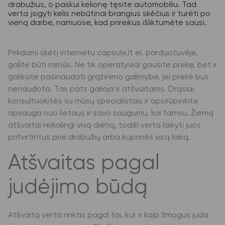
drabužius, o paskui kelionę tęsite automobiliu. Tad
verta įsigyti kelis nebūtinai brangius skėčius ir turėti po
vieną darbe, namuose, kad prireikus išliktumėte sausi.
Pirkdami skėtį internetu capsule.lt el. parduotuvėje,
galite būti ramūs. Ne tik operatyviai gausite prekę, bet ir
galėsite pasinaudoti grąžinimo galimybe, jei prekė bus
nenaudota. Tas pats galioja ir atšvaitams. Drąsiai
konsultuokitės su mūsų specialistais ir apsirūpinkite
apsauga nuo lietaus ir savo saugumu, kai tamsu. Žiemą
atšvaitai reikalingi visą dieną, todėl verta laikyti juos
pritvirtintus prie drabužių arba kuprinės visą laiką.
Atšvaitas pagal
judėjimo būdą
Atšvaitą verta rinktis pagal tai, kur ir kaip žmogus juda