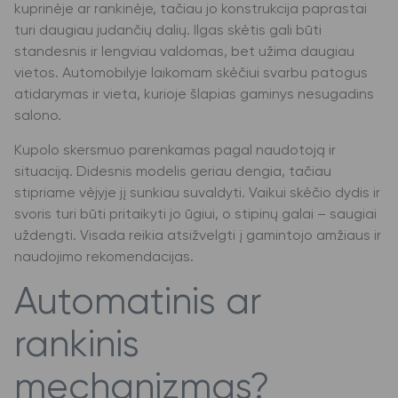
kuprinėje ar rankinėje, tačiau jo konstrukcija paprastai
turi daugiau judančių dalių. Ilgas skėtis gali būti
standesnis ir lengviau valdomas, bet užima daugiau
vietos. Automobilyje laikomam skėčiui svarbu patogus
atidarymas ir vieta, kurioje šlapias gaminys nesugadins
salono.
Kupolo skersmuo parenkamas pagal naudotoją ir
situaciją. Didesnis modelis geriau dengia, tačiau
stipriame vėjyje jį sunkiau suvaldyti. Vaikui skėčio dydis ir
svoris turi būti pritaikyti jo ūgiui, o stipinų galai – saugiai
uždengti. Visada reikia atsižvelgti į gamintojo amžiaus ir
naudojimo rekomendacijas.
Automatinis ar
rankinis
mechanizmas?