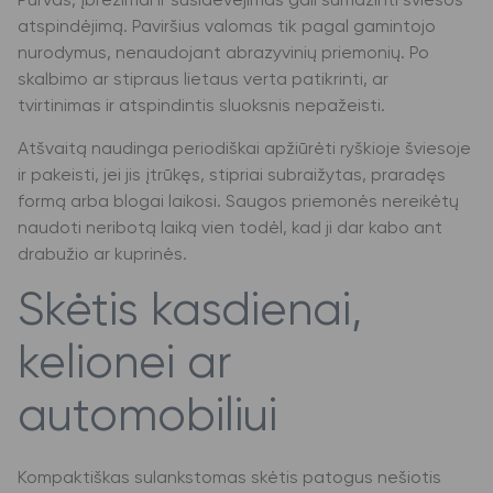
Purvas, įbrėžimai ir susidėvėjimas gali sumažinti šviesos
atspindėjimą. Paviršius valomas tik pagal gamintojo
nurodymus, nenaudojant abrazyvinių priemonių. Po
skalbimo ar stipraus lietaus verta patikrinti, ar
tvirtinimas ir atspindintis sluoksnis nepažeisti.
Atšvaitą naudinga periodiškai apžiūrėti ryškioje šviesoje
ir pakeisti, jei jis įtrūkęs, stipriai subraižytas, praradęs
formą arba blogai laikosi. Saugos priemonės nereikėtų
naudoti neribotą laiką vien todėl, kad ji dar kabo ant
drabužio ar kuprinės.
Skėtis kasdienai,
kelionei ar
automobiliui
Kompaktiškas sulankstomas skėtis patogus nešiotis