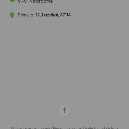
VI-VII Nedirbame
Seinų g. 12, Lazdijai, 67114
© Visos teisės saugomos |
Privatumo politika
|
Varle.lt marketplace