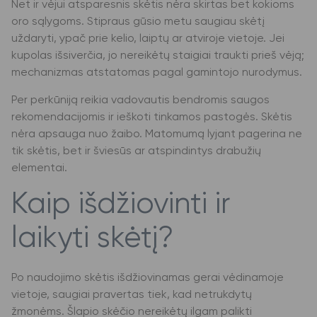
Net ir vėjui atsparesnis skėtis nėra skirtas bet kokioms
oro sąlygoms. Stipraus gūsio metu saugiau skėtį
uždaryti, ypač prie kelio, laiptų ar atviroje vietoje. Jei
kupolas išsiverčia, jo nereikėtų staigiai traukti prieš vėją;
mechanizmas atstatomas pagal gamintojo nurodymus.
Per perkūniją reikia vadovautis bendromis saugos
rekomendacijomis ir ieškoti tinkamos pastogės. Skėtis
nėra apsauga nuo žaibo. Matomumą lyjant pagerina ne
tik skėtis, bet ir šviesūs ar atspindintys drabužių
elementai.
Kaip išdžiovinti ir
laikyti skėtį?
Po naudojimo skėtis išdžiovinamas gerai vėdinamoje
vietoje, saugiai pravertas tiek, kad netrukdytų
žmonėms. Šlapio skėčio nereikėtų ilgam palikti