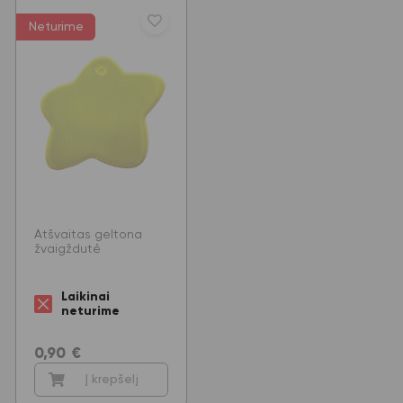
Neturime
Atšvaitas geltona
žvaigždutė
Laikinai
neturime
0,90
€
Į krepšelį