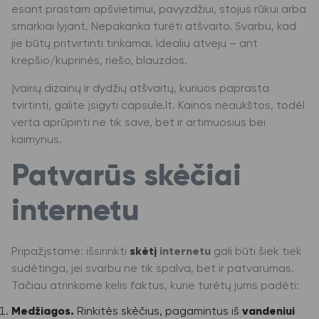
esant prastam apšvietimui, pavyzdžiui, stojus rūkui arba
smarkiai lyjant. Nepakanka turėti atšvaito. Svarbu, kad
jie būtų pritvirtinti tinkamai. Idealiu atveju – ant
krepšio/kuprinės, riešo, blauzdos.
Įvairių dizainų ir dydžių atšvaitų, kuriuos paprasta
tvirtinti, galite įsigyti capsule.lt. Kainos neaukštos, todėl
verta aprūpinti ne tik save, bet ir artimuosius bei
kaimynus.
Patvarūs skėčiai
internetu
Pripažįstame: i
šsirinkti
skėtį
internetu
gali būti šiek tiek
sudėtinga, jei svarbu ne tik spalva, bet ir patvarumas.
Tačiau atrinkome kelis faktus, kurie turėtų jums padėti:
Medžiagos.
Rinkitės skėčius, pagamintus iš
vandeniui