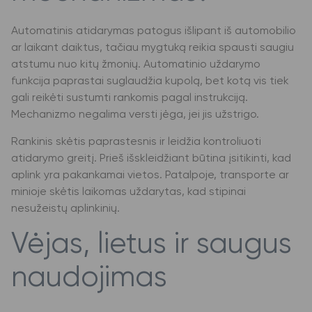
Automatinis atidarymas patogus išlipant iš automobilio
ar laikant daiktus, tačiau mygtuką reikia spausti saugiu
atstumu nuo kitų žmonių. Automatinio uždarymo
funkcija paprastai suglaudžia kupolą, bet kotą vis tiek
gali reikėti sustumti rankomis pagal instrukciją.
Mechanizmo negalima versti jėga, jei jis užstrigo.
Rankinis skėtis paprastesnis ir leidžia kontroliuoti
atidarymo greitį. Prieš išskleidžiant būtina įsitikinti, kad
aplink yra pakankamai vietos. Patalpoje, transporte ar
minioje skėtis laikomas uždarytas, kad stipinai
nesužeistų aplinkinių.
Vėjas, lietus ir saugus
naudojimas