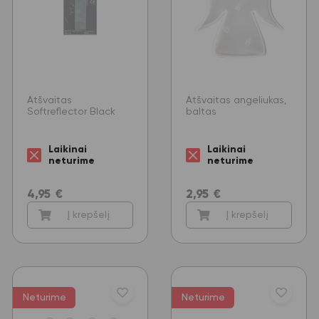
Atšvaitas
Atšvaitas angeliukas,
Softreflector Black
baltas
Laikinai
Laikinai
neturime
neturime
4,95
€
2,95
€
Į krepšelį
Į krepšelį
Neturime
Neturime