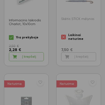
Skėtis STICK mėlynas
Informacinis laikrodis
Charlot, 10x10cm
Laikinai
Yra prekyboje
neturime
2,50
€
2,28
€
7,50
€
Į krepšelį
Į krepšelį
Neturime
Neturime