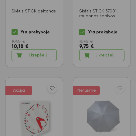
Skėtis STICK geltonas
Skėtis STICK 37001,
raudonos spalvos
Yra prekyboje
Yra prekyboje
10,95
€
10,95
€
10,18
€
9,75
€
Į krepšelį
Į krepšelį
Akcija
Neturime