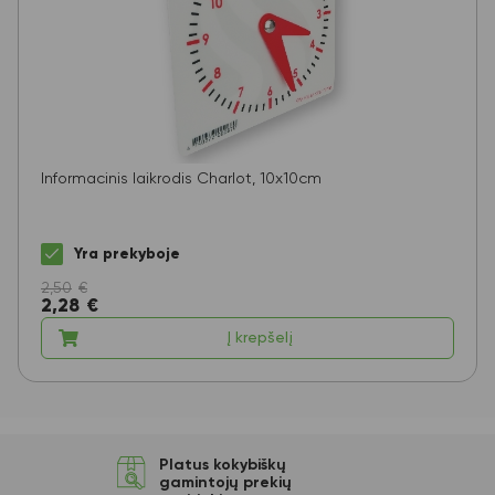
Informacinis laikrodis Charlot, 10x10cm
Yra prekyboje
2,50
€
2,28
€
Į krepšelį
Platus kokybiškų
gamintojų prekių