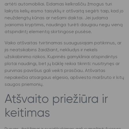
artėti automobiliai. Eidamas kelkraščiu žmogus turi
laikytis kelių eismo taisyklių ir atšvaitą segėti taip, kad jo
neuždengtų kūnas ar nešami daiktai. Jei judama
įvairiomis kryptimis, naudinga turėti daugiau negu vieną
atspindintį elementą skirtingose pusėse.
Vaiko atšvaitas tvirtinamas suaugusiajam patikrinus, ar
jis neatsikabins žaidžiant, nekliudys ir nekels
užsikabinimo rizikos. Kuprinės gamykliniai atspindintys
plotai naudingi, bet jų būklę reikia tikrinti: nusitrynęs ar
purvinas paviršius gali veikti prasčiau. Atšvaitas
nepakeičia atsargaus elgesio, apšviesto maršruto ir kitų
saugos priemonių.
Atšvaito priežiūra ir
keitimas