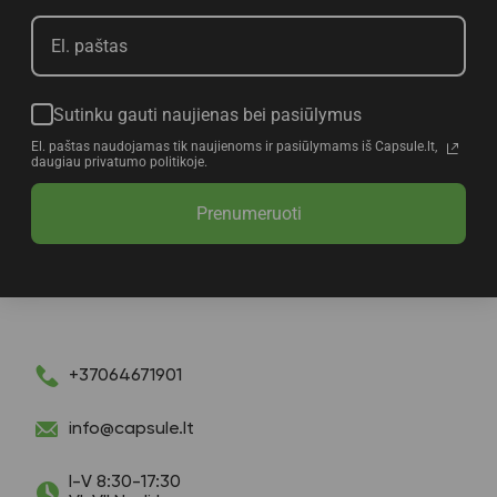
Sutinku gauti naujienas bei pasiūlymus
El. paštas naudojamas tik naujienoms ir pasiūlymams iš Capsule.lt,
daugiau privatumo politikoje.
Prenumeruoti
+37064671901
info@capsule.lt
I-V 8:30-17:30