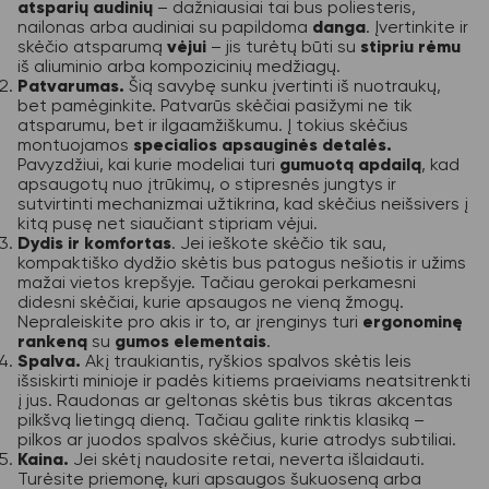
atsparių audinių
– dažniausiai tai bus poliesteris,
nailonas arba audiniai su papildoma
danga
. Įvertinkite ir
skėčio atsparumą
vėjui
– jis turėtų būti su
stipriu rėmu
iš aliuminio arba kompozicinių medžiagų.
Patvarumas.
Šią savybę sunku įvertinti iš nuotraukų,
bet pamėginkite. Patvarūs skėčiai pasižymi ne tik
atsparumu, bet ir ilgaamžiškumu. Į tokius skėčius
montuojamos
specialios apsauginės detalės.
Pavyzdžiui, kai kurie modeliai turi
gumuotą apdailą
, kad
apsaugotų nuo įtrūkimų, o stipresnės jungtys ir
sutvirtinti mechanizmai užtikrina, kad skėčius neišsivers į
kitą pusę net siaučiant stipriam vėjui.
Dydis ir komfortas
. Jei ieškote skėčio tik sau,
kompaktiško dydžio skėtis bus patogus nešiotis ir užims
mažai vietos krepšyje. Tačiau gerokai perkamesni
didesni skėčiai, kurie apsaugos ne vieną žmogų.
Nepraleiskite pro akis ir to, ar įrenginys turi
ergonominę
rankeną
su
gumos elementais
.
Spalva.
Akį traukiantis, ryškios spalvos skėtis leis
išsiskirti minioje ir padės kitiems praeiviams neatsitrenkti
į jus. Raudonas ar geltonas skėtis bus tikras akcentas
pilkšvą lietingą dieną. Tačiau galite rinktis klasiką –
pilkos ar juodos spalvos skėčius, kurie atrodys subtiliai.
Kaina.
Jei skėtį naudosite retai, neverta išlaidauti.
Turėsite priemonę, kuri apsaugos šukuoseną arba