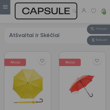
0
Filtruoti
Atšvaitai ir Skėčiai
Rūšiuoti
Akcija
Akcija