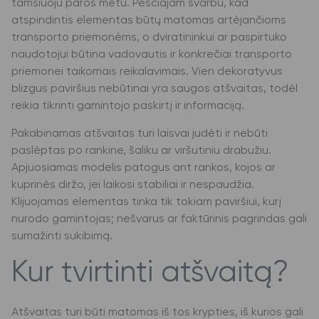
tamsiuoju paros metu. Pėsčiajam svarbu, kad
atspindintis elementas būtų matomas artėjančioms
transporto priemonėms, o dviratininkui ar paspirtuko
naudotojui būtina vadovautis ir konkrečiai transporto
priemonei taikomais reikalavimais. Vien dekoratyvus
blizgus paviršius nebūtinai yra saugos atšvaitas, todėl
reikia tikrinti gamintojo paskirtį ir informaciją.
Pakabinamas atšvaitas turi laisvai judėti ir nebūti
paslėptas po rankine, šaliku ar viršutiniu drabužiu.
Apjuosiamas modelis patogus ant rankos, kojos ar
kuprinės diržo, jei laikosi stabiliai ir nespaudžia.
Klijuojamas elementas tinka tik tokiam paviršiui, kurį
nurodo gamintojas; nešvarus ar faktūrinis pagrindas gali
sumažinti sukibimą.
Kur tvirtinti atšvaitą?
Atšvaitas turi būti matomas iš tos krypties, iš kurios gali