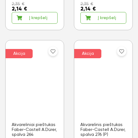
2,35
€
2,35
€
2,14
€
2,14
€
Į krepšelį
Į krepšelį
Akcija
Akcija
Akvareliniai pieštukas
Akvarelinis pieštukas
Faber-Castell A.Dürer,
Faber-Castell A.Dürer,
spalva 264
spalva 276 (P)