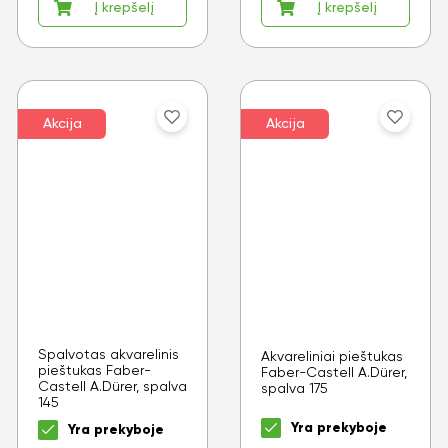
Į krepšelį
Į krepšelį
Akcija
Akcija
Spalvotas akvarelinis
Akvareliniai pieštukas
pieštukas Faber-
Faber-Castell A.Dürer,
Castell A.Dürer, spalva
spalva 175
145
Yra prekyboje
Yra prekyboje