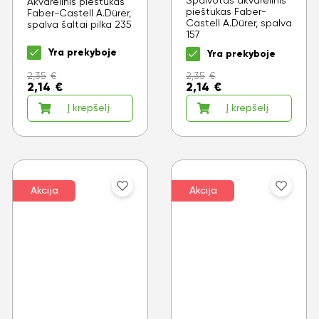
Spalvotas akvarelinis
Akvarelinis pieštukas
pieštukas Faber-
Faber-Castell A.Dürer,
Castell A.Dürer, spalva
spalva šaltai pilka 235
157
Yra prekyboje
Yra prekyboje
2,35
€
2,35
€
2,14
€
2,14
€
Į krepšelį
Į krepšelį
Akcija
Akcija