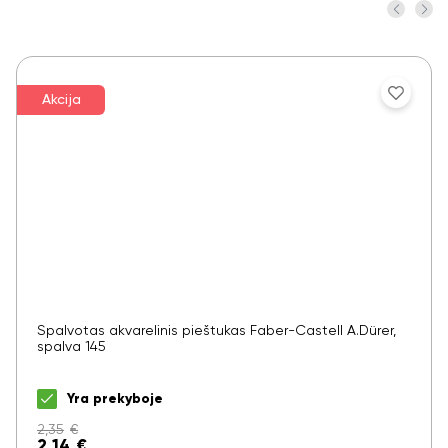
Akcija
Spalvotas akvarelinis pieštukas Faber-Castell A.Dürer,
spalva 145
Yra prekyboje
2,35
€
2,14
€