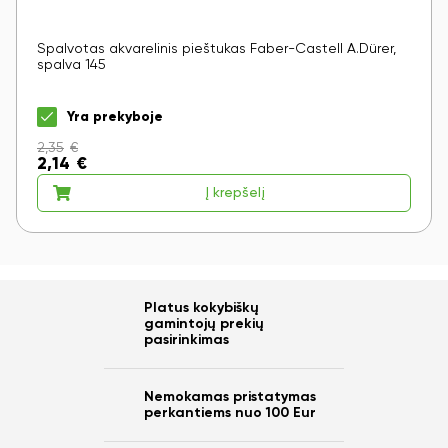
Spalvotas akvarelinis pieštukas Faber-Castell A.Dürer,
spalva 145
Yra prekyboje
2,35
€
2,14
€
Į krepšelį
Platus kokybiškų
gamintojų prekių
pasirinkimas
Nemokamas pristatymas
perkantiems nuo 100 Eur