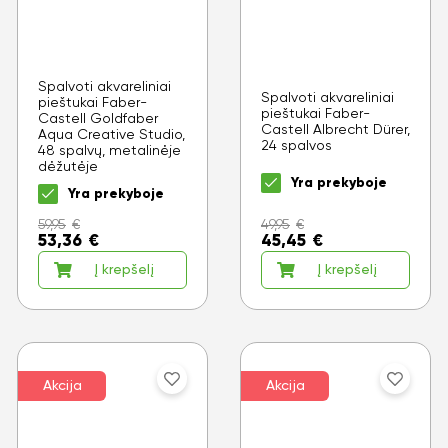
Spalvoti akvareliniai
Spalvoti akvareliniai
pieštukai Faber-
pieštukai Faber-
Castell Goldfaber
Castell Albrecht Dürer,
Aqua Creative Studio,
24 spalvos
48 spalvų, metalinėje
dėžutėje
Yra prekyboje
Yra prekyboje
59,95
€
49,95
€
53,36
€
45,45
€
Į krepšelį
Į krepšelį
Akcija
Akcija