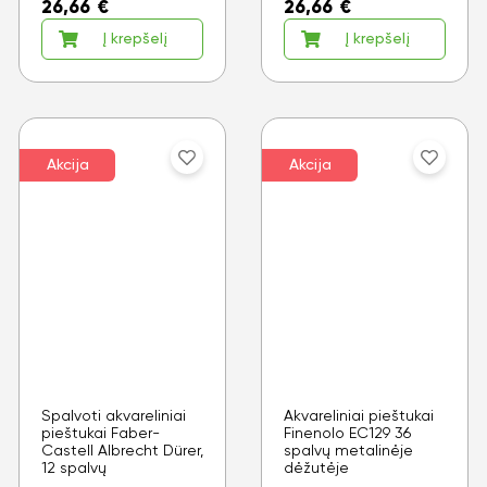
26,66
€
26,66
€
Į krepšelį
Į krepšelį
Akcija
Akcija
Spalvoti akvareliniai
Akvareliniai pieštukai
pieštukai Faber-
Finenolo EC129 36
Castell Albrecht Dürer,
spalvų metalinėje
12 spalvų
dėžutėje