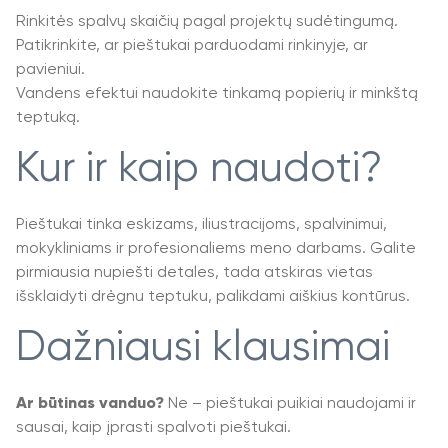
Rinkitės spalvų skaičių pagal projektų sudėtingumą.
Patikrinkite, ar pieštukai parduodami rinkinyje, ar
pavieniui.
Vandens efektui naudokite tinkamą popierių ir minkštą
teptuką.
Kur ir kaip naudoti?
Pieštukai tinka eskizams, iliustracijoms, spalvinimui,
mokykliniams ir profesionaliems meno darbams. Galite
pirmiausia nupiešti detales, tada atskiras vietas
išsklaidyti drėgnu teptuku, palikdami aiškius kontūrus.
Dažniausi klausimai
Ar būtinas vanduo?
Ne – pieštukai puikiai naudojami ir
sausai, kaip įprasti spalvoti pieštukai.