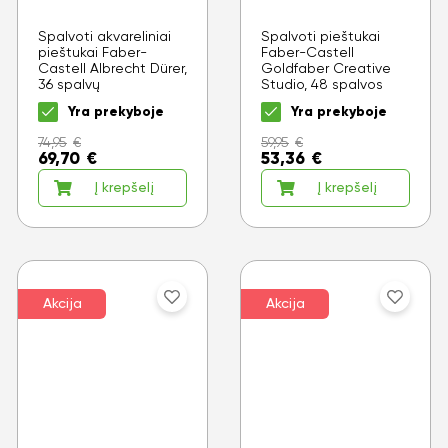
Spalvoti akvareliniai
Spalvoti pieštukai
pieštukai Faber-
Faber-Castell
Castell Albrecht Dürer,
Goldfaber Creative
36 spalvų
Studio, 48 spalvos
Yra prekyboje
Yra prekyboje
74,95
€
59,95
€
69,70
€
53,36
€
Į krepšelį
Į krepšelį
Akcija
Akcija