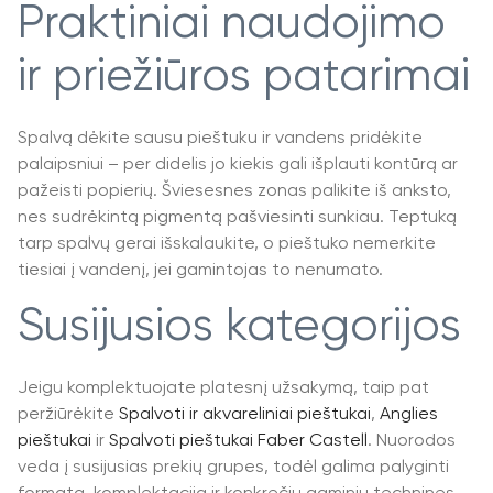
Praktiniai naudojimo
ir priežiūros patarimai
Spalvą dėkite sausu pieštuku ir vandens pridėkite
palaipsniui – per didelis jo kiekis gali išplauti kontūrą ar
pažeisti popierių. Šviesesnes zonas palikite iš anksto,
nes sudrėkintą pigmentą pašviesinti sunkiau. Teptuką
tarp spalvų gerai išskalaukite, o pieštuko nemerkite
tiesiai į vandenį, jei gamintojas to nenumato.
Susijusios kategorijos
Jeigu komplektuojate platesnį užsakymą, taip pat
peržiūrėkite
Spalvoti ir akvareliniai pieštukai
,
Anglies
pieštukai
ir
Spalvoti pieštukai Faber Castell
. Nuorodos
veda į susijusias prekių grupes, todėl galima palyginti