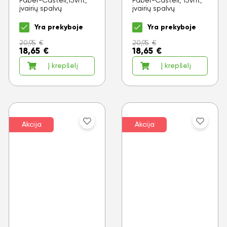
Faber-Castell,15vnt,
Faber-Castell, 15vnt,
įvairių spalvų
įvairių spalvų
Yra prekyboje
Yra prekyboje
20,95
€
20,95
€
18,65
€
18,65
€
Į krepšelį
Į krepšelį
Akcija
Akcija