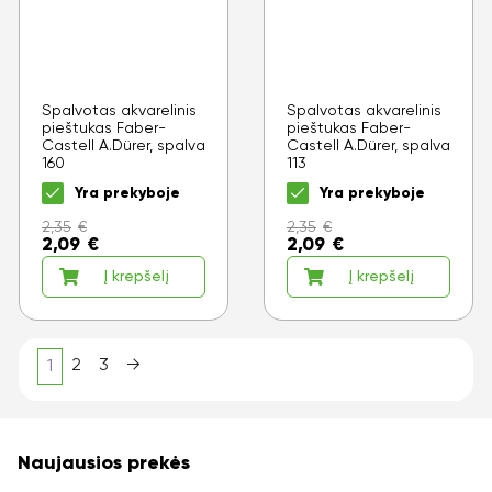
Spalvotas akvarelinis
Spalvotas akvarelinis
pieštukas Faber-
pieštukas Faber-
Castell A.Dürer, spalva
Castell A.Dürer, spalva
160
113
Yra prekyboje
Yra prekyboje
2,35
€
2,35
€
2,09
€
2,09
€
Į krepšelį
Į krepšelį
2
3
→
1
Naujausios prekės