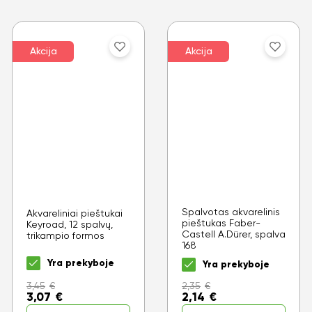
Akcija
Akcija
Spalvotas akvarelinis
Akvareliniai pieštukai
pieštukas Faber-
Keyroad, 12 spalvų,
Castell A.Dürer, spalva
trikampio formos
168
Yra prekyboje
Yra prekyboje
3,45
€
2,35
€
3,07
€
2,14
€