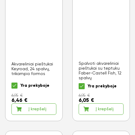
Spalvoti akvareliniai
Akvareliniai pieštukai
pieštukai su teptuku
Keyroad, 24 spalvų,
Faber-Castell Fish, 12
trikampio formos
spalvų
Yra prekyboje
Yra prekyboje
6,95
€
6,95
€
6,46
€
6,05
€
Į krepšelį
Į krepšelį