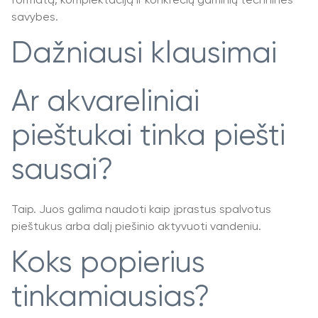
formatą, komplektaciją ir konkrečių gaminių technines
savybes.
Dažniausi klausimai
Ar akvareliniai
pieštukai tinka piešti
sausai?
Taip. Juos galima naudoti kaip įprastus spalvotus
pieštukus arba dalį piešinio aktyvuoti vandeniu.
Koks popierius
tinkamiausias?