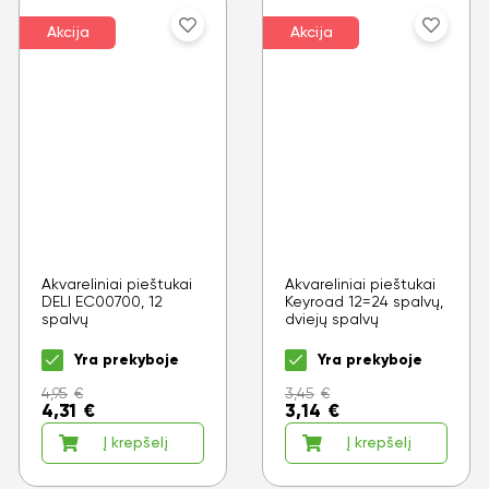
Akcija
Akcija
Akvareliniai pieštukai
Akvareliniai pieštukai
DELI EC00700, 12
Keyroad 12=24 spalvų,
spalvų
dviejų spalvų
Yra prekyboje
Yra prekyboje
4,95
€
3,45
€
4,31
€
3,14
€
Į krepšelį
Į krepšelį