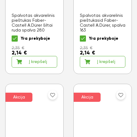
Spalvotas akvarelinis
Spalvotas akvarelinis
pieštukas Faber-
pieštukasid Faber-
Castell A.Dürer šiltai
Castell A.Dürer, spalva
ruda spalva 280
163
Yra prekyboje
Yra prekyboje
2,35
€
2,35
€
2,14
€
2,14
€
Į krepšelį
Į krepšelį
Akcija
Akcija