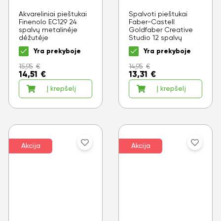
Akvareliniai pieštukai
Spalvoti pieštukai
Finenolo EC129 24
Faber-Castell
spalvų metalinėje
Goldfaber Creative
dėžutėje
Studio 12 spalvų
Yra prekyboje
Yra prekyboje
15,95
€
14,95
€
14,51
€
13,31
€
Į krepšelį
Į krepšelį
Akcija
Akcija