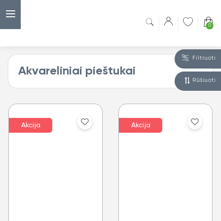
0
Filtruoti
Akvareliniai pieštukai
Rūšiuoti
Akcija
Akcija