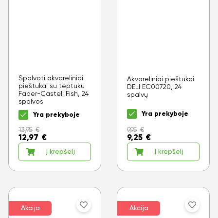
Spalvoti akvareliniai
Akvareliniai pieštukai
pieštukai su teptuku
DELI EC00720, 24
Faber-Castell Fish, 24
spalvų
spalvos
Yra prekyboje
Yra prekyboje
13,95
€
9,95
€
12,97
€
9,25
€
Į krepšelį
Į krepšelį
Akcija
Akcija