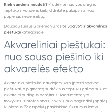
Kiek vandens naudoti?
Pradėkite nuo vos drėgno
teptuko ir vandens kiekį didinkite palaipsniui, kad
popierius nepermirktų.
Daugiau susijusių priemonių rasite
Spalvoti ir akvareliniai
pieštukai
kategorijoje.
Akvareliniai pieštukai:
nuo sauso piešinio iki
akvarelės efekto
Akvareliniai pieštukai naudojami kaip įprasti spalvoti
pieštukai, o pigmentą sudrėkinus teptuku galima sukurti
akvarelei būdingus perėjimus. Asortimente yra
mokyklinių ir profesionalių rinkinių, nuo pagrindinių spalvų
iki plataus 72 atspalvių pasirinkimo. Skirtumus lemia