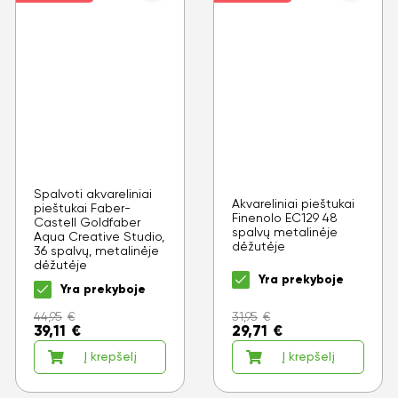
Spalvoti akvareliniai
Akvareliniai pieštukai
pieštukai Faber-
Finenolo EC129 48
Castell Goldfaber
spalvų metalinėje
Aqua Creative Studio,
dėžutėje
36 spalvų, metalinėje
dėžutėje
Yra prekyboje
Yra prekyboje
44,95
€
31,95
€
39,11
€
29,71
€
Į krepšelį
Į krepšelį