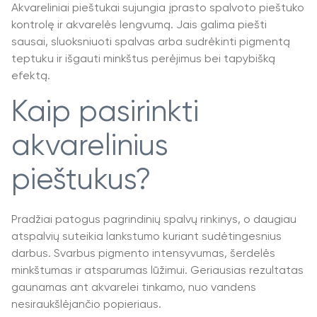
Akvareliniai pieštukai sujungia įprasto spalvoto pieštuko
kontrolę ir akvarelės lengvumą. Jais galima piešti
sausai, sluoksniuoti spalvas arba sudrėkinti pigmentą
teptuku ir išgauti minkštus perėjimus bei tapybišką
efektą.
Kaip pasirinkti
akvarelinius
pieštukus?
Pradžiai patogus pagrindinių spalvų rinkinys, o daugiau
atspalvių suteikia lankstumo kuriant sudėtingesnius
darbus. Svarbus pigmento intensyvumas, šerdelės
minkštumas ir atsparumas lūžimui. Geriausias rezultatas
gaunamas ant akvarelei tinkamo, nuo vandens
nesiraukšlėjančio popieriaus.