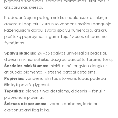
pigmento sodrumas, šerdelės minkštumas, tirpumas ir
atsparumas šviesai.
Pradedančiajam patogu rinktis subalansuotą rinkinį ir
akvarelinį popierių, kuris nuo vandens mažiau banguoja.
Pažengusiam darbui svarbi spalvų numeracija, atskirų
pieštukų papildymas ir gamintojo šviesos atsparumo
žymėjimas.
Spalvų skaičius:
24–36 spalvos universalios pradžiai,
didesni rinkiniai suteikia daugiau paruoštų tarpinių tonų.
Šerdelės minkštumas:
minkštesnė lengviau dengia ir
atiduoda pigmentą, kietesnė patogi detalėms.
Popierius:
vandeniui skirtas storesnis lapas padeda
išlaikyti paviršių lygesnį.
Teptukas:
plonas tinka detalėms, didesnis – fonui ir
platesniam plovimui.
Šviesos atsparumas:
svarbus darbams, kurie bus
eksponuojami ilgą laiką.