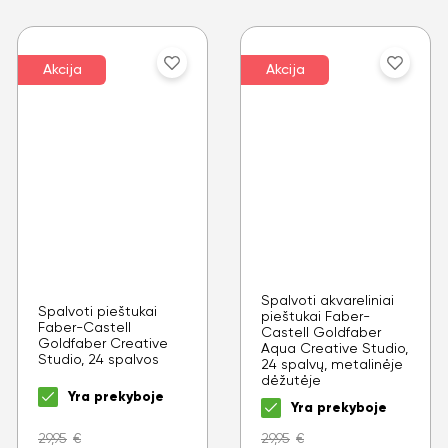
Akcija
Akcija
Spalvoti akvareliniai
Spalvoti pieštukai
pieštukai Faber-
Faber-Castell
Castell Goldfaber
Goldfaber Creative
Aqua Creative Studio,
Studio, 24 spalvos
24 spalvų, metalinėje
dėžutėje
Yra prekyboje
Yra prekyboje
29,95
€
29,95
€