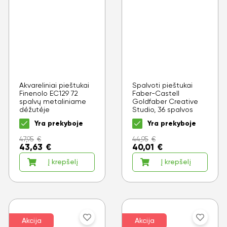
Akvareliniai pieštukai
Spalvoti pieštukai
Finenolo EC129 72
Faber-Castell
spalvų metaliniame
Goldfaber Creative
dėžutėje
Studio, 36 spalvos
Yra prekyboje
Yra prekyboje
47,95
€
44,95
€
43,63
€
40,01
€
Į krepšelį
Į krepšelį
Akcija
Akcija