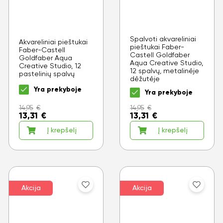
Spalvoti akvareliniai
Akvareliniai pieštukai
pieštukai Faber-
Faber-Castell
Castell Goldfaber
Goldfaber Aqua
Aqua Creative Studio,
Creative Studio, 12
12 spalvų, metalinėje
pastelinių spalvų
dėžutėje
Yra prekyboje
Yra prekyboje
14,95
€
14,95
€
13,31
€
13,31
€
Į krepšelį
Į krepšelį
Akcija
Akcija