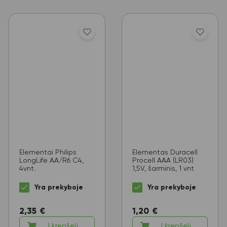
Elementai Philips
Elementas Duracell
LongLife AA/R6 C4,
Procell AAA (LR03)
4vnt.
1,5V, šarminis, 1 vnt
Yra prekyboje
Yra prekyboje
2,35
€
1,20
€
Į krepšelį
Į krepšelį