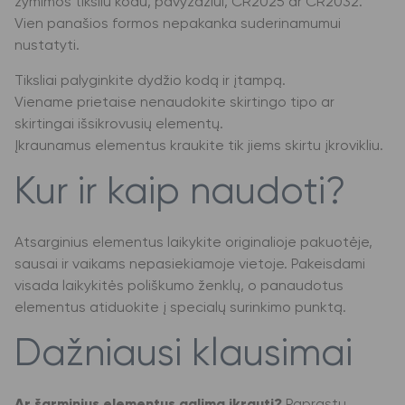
žymimos tiksliu kodu, pavyzdžiui, CR2025 ar CR2032.
Vien panašios formos nepakanka suderinamumui
nustatyti.
Tiksliai palyginkite dydžio kodą ir įtampą.
Viename prietaise nenaudokite skirtingo tipo ar
skirtingai išsikrovusių elementų.
Įkraunamus elementus kraukite tik jiems skirtu įkrovikliu.
Kur ir kaip naudoti?
Atsarginius elementus laikykite originalioje pakuotėje,
sausai ir vaikams nepasiekiamoje vietoje. Pakeisdami
visada laikykitės poliškumo ženklų, o panaudotus
elementus atiduokite į specialų surinkimo punktą.
Dažniausi klausimai