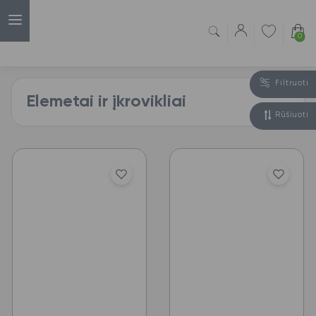
0
Filtruoti
Elemetai ir įkrovikliai
Rūšiuoti