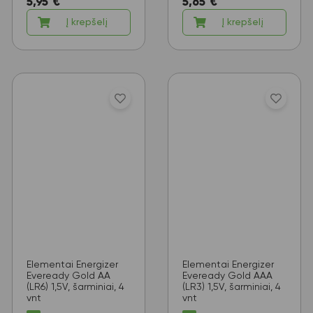
5,95
€
5,65
€
Į krepšelį
Į krepšelį
Elementai Energizer
Elementai Energizer
Eveready Gold AA
Eveready Gold AAA
(LR6) 1,5V, šarminiai, 4
(LR3) 1,5V, šarminiai, 4
vnt
vnt