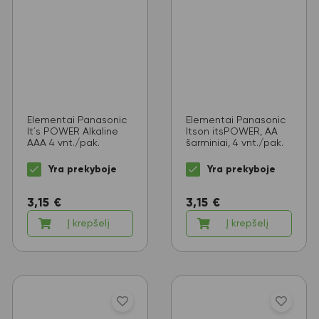
Elementai Panasonic
Elementai Panasonic
It´s POWER Alkaline
Itson itsPOWER, AA
AAA 4 vnt./pak.
šarminiai, 4 vnt./pak.
Yra prekyboje
Yra prekyboje
3,15
€
3,15
€
Į krepšelį
Į krepšelį