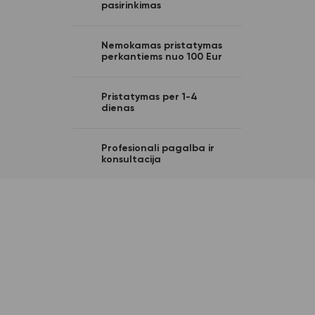
pasirinkimas
Nemokamas pristatymas
perkantiems nuo 100 Eur
Pristatymas per 1-4
dienas
Profesionali pagalba ir
konsultacija