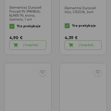
Elementas Duracell
Elementai Duracell
Procell 9V (MN1604;
ličio, CR2016, 2vnt
6LR61) 9V, krona,
šarminis, 1 vnt
Yra prekyboje
Yra prekyboje
4,90
€
4,39
€
Į krepšelį
Į krepšelį