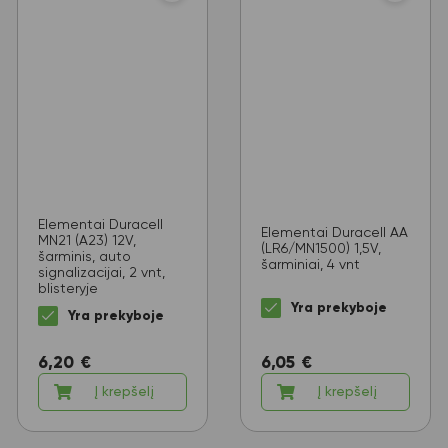
Elementai Duracell
Elementai Duracell AA
MN21 (A23) 12V,
(LR6/MN1500) 1,5V,
šarminis, auto
šarminiai, 4 vnt
signalizacijai, 2 vnt,
blisteryje
Yra prekyboje
Yra prekyboje
6,05
€
6,20
€
Į krepšelį
Į krepšelį