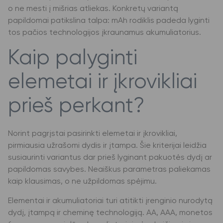
o ne mesti į mišrias atliekas. Konkretų variantą
papildomai patikslina talpa: mAh rodiklis padeda lyginti
tos pačios technologijos įkraunamus akumuliatorius.
Kaip palyginti
elemetai ir įkrovikliai
prieš perkant?
Norint pagrįstai pasirinkti elemetai ir įkrovikliai,
pirmiausia užrašomi dydis ir įtampa. Šie kriterijai leidžia
susiaurinti variantus dar prieš lyginant pakuotės dydį ar
papildomas savybes. Neaiškus parametras paliekamas
kaip klausimas, o ne užpildomas spėjimu.
Elementai ir akumuliatoriai turi atitikti įrenginio nurodytą
dydį, įtampą ir cheminę technologiją. AA, AAA, monetos