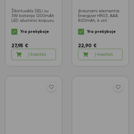
Žibintuvėlis DELI su
Įkraunami elementai
3W baterija 1200mAh
Energizer HR03, AAA
LED aliuminio korpusu
800mAh, 4 vnt
Yra prekyboje
Yra prekyboje
27,95
€
22,90
€
Į krepšelį
Į krepšelį