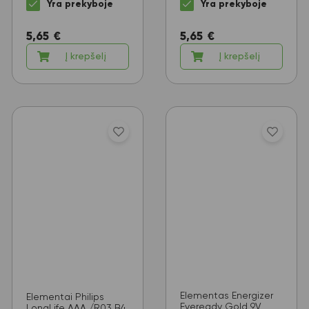
Yra prekyboje
Yra prekyboje
5,65
€
5,65
€
Į krepšelį
Į krepšelį
Elementas Energizer
Elementai Philips
Eveready Gold 9V
LongLife AAA /R03 B4,