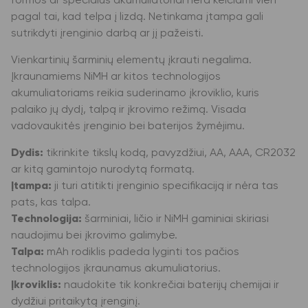
formos ar specialūs akumuliatoriai nėra keičiami vien
pagal tai, kad telpa į lizdą. Netinkama įtampa gali
sutrikdyti įrenginio darbą ar jį pažeisti.
Vienkartinių šarminių elementų įkrauti negalima.
Įkraunamiems NiMH ar kitos technologijos
akumuliatoriams reikia suderinamo įkroviklio, kuris
palaiko jų dydį, talpą ir įkrovimo režimą. Visada
vadovaukitės įrenginio bei baterijos žymėjimu.
Dydis:
tikrinkite tikslų kodą, pavyzdžiui, AA, AAA, CR2032
ar kitą gamintojo nurodytą formatą.
Įtampa:
ji turi atitikti įrenginio specifikaciją ir nėra tas
pats, kas talpa.
Technologija:
šarminiai, ličio ir NiMH gaminiai skiriasi
naudojimu bei įkrovimo galimybe.
Talpa:
mAh rodiklis padeda lyginti tos pačios
technologijos įkraunamus akumuliatorius.
Įkroviklis:
naudokite tik konkrečiai baterijų chemijai ir
dydžiui pritaikytą įrenginį.