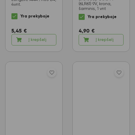
(6LR61) 9V, krona,
4vnt.
šarminis, 1 vnt
Yra prekyboje
Yra prekyboje
5,45
€
4,90
€
Į krepšelį
Į krepšelį