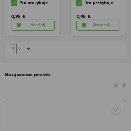
Yra prekyboje
Yra prekyboje
0,95
€
0,95
€
Į krepšelį
Į krepšelį
2
→
1
Naujausios prekės