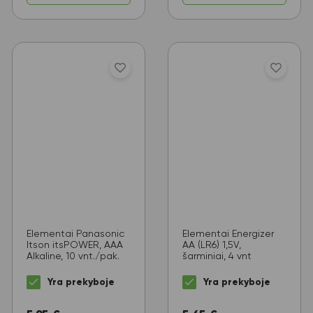
Elementai Panasonic
Elementai Energizer
Itson itsPOWER, AAA
AA (LR6) 1,5V,
Alkaline, 10 vnt./pak.
šarminiai, 4 vnt
Yra prekyboje
Yra prekyboje