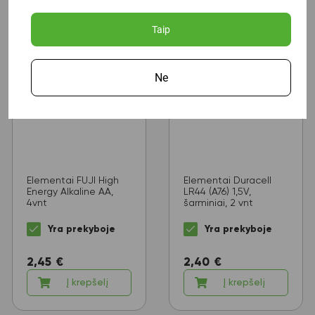
Taip
Ne
Elementai FUJI High
Elementai Duracell
Energy Alkaline AA,
LR44 (A76) 1,5V,
4vnt
šarminiai, 2 vnt
Yra prekyboje
Yra prekyboje
2,45
€
2,40
€
Į krepšelį
Į krepšelį