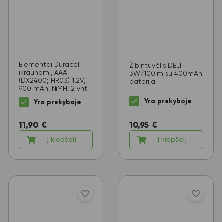
Elementai Duracell
Žibintuvėlis DELI
įkraunami, AAA
3W/100lm su 400mAh
(DX2400; HR03) 1,2V,
baterija
900 mAh, NiMH, 2 vnt
Yra prekyboje
Yra prekyboje
11,90
€
10,95
€
Į krepšelį
Į krepšelį