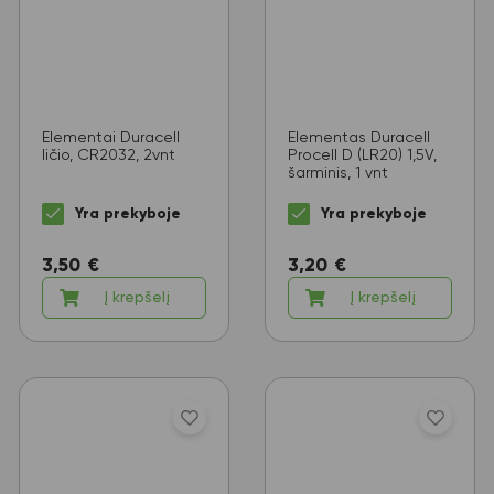
Elementai Duracell
Elementas Duracell
ličio, CR2032, 2vnt
Procell D (LR20) 1,5V,
šarminis, 1 vnt
Yra prekyboje
Yra prekyboje
3,50
€
3,20
€
Į krepšelį
Į krepšelį