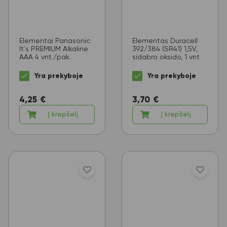
Elementai Panasonic
Elementas Duracell
It´s PREMIUM Alkaline
392/384 (SR41) 1,5V,
AAA 4 vnt./pak.
sidabro oksido, 1 vnt
Yra prekyboje
Yra prekyboje
4,25
€
3,70
€
Į krepšelį
Į krepšelį