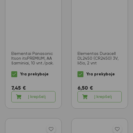
Elementai Panasonic
Elementas Duracell
Itson itsPREMIUM, AA
DL2450 (CR2450) 3V,
šarminiai, 10 vnt./pak.
ličio, 2 vnt
Yra prekyboje
Yra prekyboje
7,45
€
6,50
€
Į krepšelį
Į krepšelį