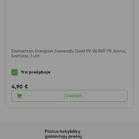
Elementas Energizer Eveready Gold 9V (6LR61) 9V, krona,
šarminis, 1 vnt
Yra prekyboje
4,90
€
Į krepšelį
Platus kokybiškų
gamintojų prekių