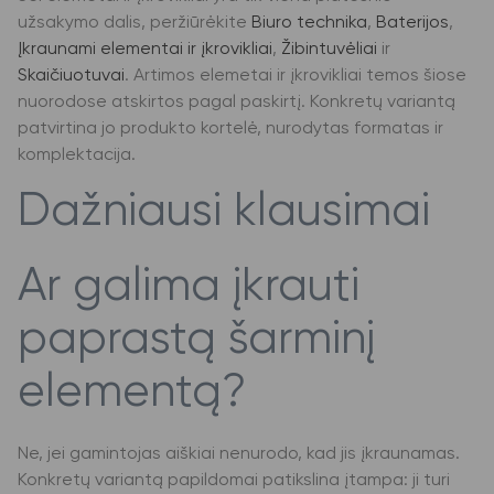
užsakymo dalis, peržiūrėkite
Biuro technika
,
Baterijos
,
Įkraunami elementai ir įkrovikliai
,
Žibintuvėliai
ir
Skaičiuotuvai
. Artimos elemetai ir įkrovikliai temos šiose
nuorodose atskirtos pagal paskirtį. Konkretų variantą
patvirtina jo produkto kortelė, nurodytas formatas ir
komplektacija.
Dažniausi klausimai
Ar galima įkrauti
paprastą šarminį
elementą?
Ne, jei gamintojas aiškiai nenurodo, kad jis įkraunamas.
Konkretų variantą papildomai patikslina įtampa: ji turi