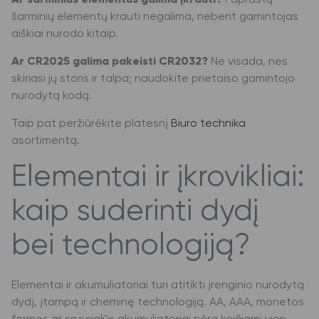
Ar šarminius elementus galima įkrauti?
Paprastų
šarminių elementų krauti negalima, nebent gamintojas
aiškiai nurodo kitaip.
Ar CR2025 galima pakeisti CR2032?
Ne visada, nes
skiriasi jų storis ir talpa; naudokite prietaiso gamintojo
nurodytą kodą.
Taip pat peržiūrėkite platesnį
Biuro technika
asortimentą.
Elementai ir įkrovikliai:
kaip suderinti dydį
bei technologiją?
Elementai ir akumuliatoriai turi atitikti įrenginio nurodytą
dydį, įtampą ir cheminę technologiją. AA, AAA, monetos