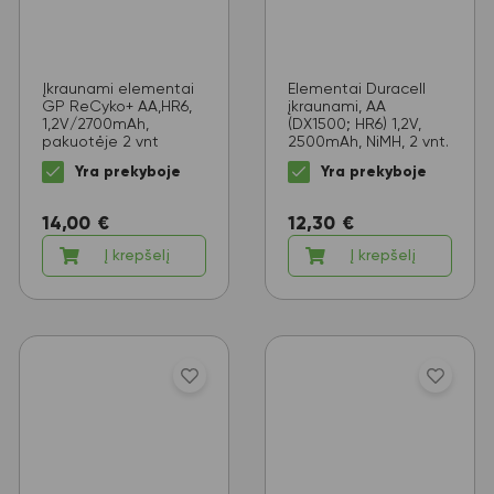
Įkraunami elementai
Elementai Duracell
GP ReCyko+ AA,HR6,
įkraunami, AA
1,2V/2700mAh,
(DX1500; HR6) 1,2V,
pakuotėje 2 vnt
2500mAh, NiMH, 2 vnt.
Yra prekyboje
Yra prekyboje
14,00
€
12,30
€
Į krepšelį
Į krepšelį