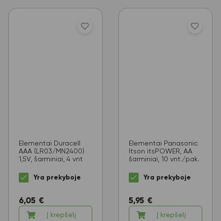
Elementai Duracell
Elementai Panasonic
AAA (LR03/MN2400)
Itson itsPOWER, AA
1,5V, šarminiai, 4 vnt
šarminiai, 10 vnt./pak.
Yra prekyboje
Yra prekyboje
6,05
€
5,95
€
Į krepšelį
Į krepšelį