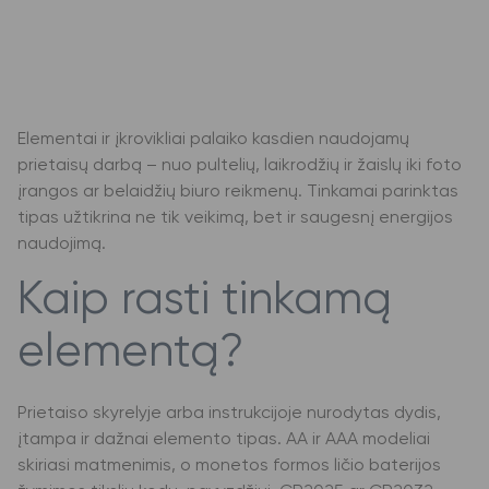
Elementai ir įkrovikliai palaiko kasdien naudojamų
prietaisų darbą – nuo pultelių, laikrodžių ir žaislų iki foto
įrangos ar belaidžių biuro reikmenų. Tinkamai parinktas
tipas užtikrina ne tik veikimą, bet ir saugesnį energijos
naudojimą.
Kaip rasti tinkamą
elementą?
Prietaiso skyrelyje arba instrukcijoje nurodytas dydis,
įtampa ir dažnai elemento tipas. AA ir AAA modeliai
skiriasi matmenimis, o monetos formos ličio baterijos