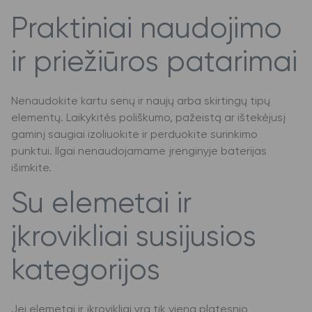
Praktiniai naudojimo
ir priežiūros patarimai
Nenaudokite kartu senų ir naujų arba skirtingų tipų
elementų. Laikykitės poliškumo, pažeistą ar ištekėjusį
gaminį saugiai izoliuokite ir perduokite surinkimo
punktui. Ilgai nenaudojamame įrenginyje baterijas
išimkite.
Su elemetai ir
įkrovikliai susijusios
kategorijos
Jei elemetai ir įkrovikliai yra tik viena platesnio