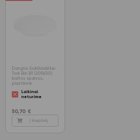
Dangtis šiukšliadėžei
Tork Bin B1 (205630),
baltos spalvos,
plastikinė
Laikinai
neturime
50,70
€
Į krepšelį