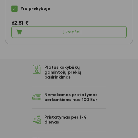
Yra prekyboje
62,51
€
Į krepšelį
Platus kokybiškų
gamintojų prekių
pasirinkimas
Nemokamas pristatymas
perkantiems nuo 100 Eur
Pristatymas per 1-4
dienas