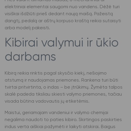
Prieš valant išimamas maišas, o mechaniniai ar
elektriniai elementai saugomi nuo vandens. Dėžė turi
visiškai išdžiūti prieš dedant naują maišą. Pažeistą
dangtį, pedalą ar aštrų korpuso kraštą reikia sutaisyti
arba modelį pakeisti.
Kibirai valymui ir ūkio
darbams
Kibirą reikia rinktis pagal skysčio kiekį, nešiojimo
atstumą ir naudojamas priemones. Rankena turi būti
tvirtai pritvirtinta, o indas – be įtrūkimų. Žymėta talpos
skalė padeda tiksliau skiesti valymo priemones, tačiau
visada būtina vadovautis jų etiketėmis.
Maistui, geriamajam vandeniui ir valymo chemijai
negalima naudoti to paties kibiro. Skirtingos paskirties
indus verta aiškiai pažymėti ir laikyti atskirai. Baigus