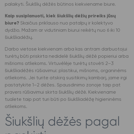
palaikyti. Šiukšlių dėžės būtinos kiekviename biure.
Kaip susiplanuoti, kiek šiukšlių dėžių prireiks jūsų
biure?
Skaičius priklauso nuo patalpų ir kolektyvo
dydžio. Mažam ar vidutiniam biurui reikėtų nuo 6 iki 10
šiukšliadėžių.
Darbo vietose kiekvienam arba kas antram darbuotojui
turėtų būti priskirta nedidelė šiukšlių dėžė popieriui arba
mišrioms atliekoms. Virtuvėlėje turėtų stovėti 2–3
šiukšliadėžės rūšiavimui: plastikui, mišrioms, organinėms
atliekoms. Jei turite atskirą susitikimų kambarį, jame irgi
pastatykite 1–2 dėžes. Spausdinimo zonoje taip pat
pravers rūšiavimui skirta šiukšlių dėžė. Kiekviename
tualete taip pat turi būti po šiukšliadėžę higieninėms
atliekoms.
Šiukšlių dėžės pagal