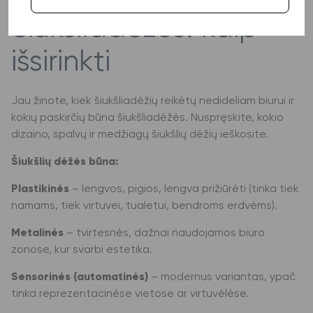
Šiukšliadėžės: kaip
išsirinkti
Jau žinote, kiek šiukšliadėžių reikėtų nedideliam biurui ir
kokių paskirčių būna šiukšliadėžės. Nuspręskite, kokio
dizaino, spalvų ir medžiagų šiukšlių dėžių ieškosite.
Šiukšlių dėžės būna:
Plastikinės
– lengvos, pigios, lengva prižiūrėti (tinka tiek
namams, tiek virtuvei, tualetui, bendroms erdvėms).
Metalinės
– tvirtesnės, dažnai naudojamos biuro
zonose, kur svarbi estetika.
Sensorinės (automatinės)
– modernus variantas, ypač
tinka reprezentacinėse vietose ar virtuvėlėse.