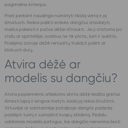
pagrindinis kriterijus.
Prieš perkant naudinga numatyti tikslią vietą ir ją
išmatuoti. Reikia palikti erdvės dangčiui atsidaryti,
maišui pakeisti ir pačiai dėžei ištraukti. Jei ji statoma po
stalu ar spintelėje, svarbus ne tik plotis, bet ir aukštis.
Praėjimo zonoje dėžė neturėtų trukdyti judėti ar
blokuoti durų.
Atvira dėžė ar
modelis su dangčiu?
Atvira popierinėms atliekoms skirta dėžė leidžia greitai
išmesti lapą ir lengvai matyti, kada ją reikia ištuštinti.
Virtuvėje ar sanitarinėje patalpoje dangtis padeda
paslėpti turinį ir sumažinti kvapų sklidimą. Pedalu
valdomas modelis patogus, kai dangčio nenorima liesti