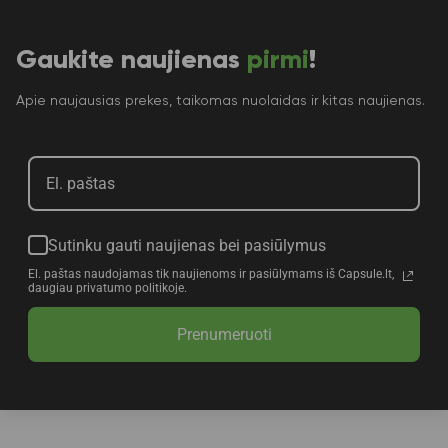
Gaukite naujienas
pirmi
!
Apie naujausias prekes, taikomas nuolaidas ir kitas naujienas.
Sutinku gauti naujienas bei pasiūlymus
El. paštas naudojamas tik naujienoms ir pasiūlymams iš Capsule.lt,
daugiau privatumo politikoje.
Prenumeruoti