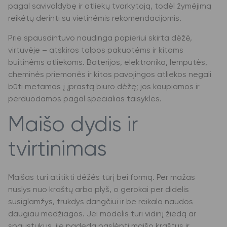
pagal savivaldybę ir atliekų tvarkytoją, todėl žymėjimą
reikėtų derinti su vietinėmis rekomendacijomis.
Prie spausdintuvo naudinga popieriui skirta dėžė,
virtuvėje – atskiros talpos pakuotėms ir kitoms
buitinėms atliekoms. Baterijos, elektronika, lemputės,
cheminės priemonės ir kitos pavojingos atliekos negali
būti metamos į įprastą biuro dėžę; jos kaupiamos ir
perduodamos pagal specialias taisykles.
Maišo dydis ir
tvirtinimas
Maišas turi atitikti dėžės tūrį bei formą. Per mažas
nuslys nuo kraštų arba plyš, o gerokai per didelis
susiglamžys, trukdys dangčiui ir be reikalo naudos
daugiau medžiagos. Jei modelis turi vidinį žiedą ar
spaustukus, jie padeda paslėpti maišo kraštus ir