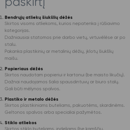
paskirtį
Bendrųjų atliekų šiukšlių dėžės
Skirtos visoms atliekoms, kurios nepatenka į rūšiavimo
kategorijas.
Dažniausiai statomos prie darbo vietų, virtuvėlėse ar po
stalu.
Pakanka plastikinių ar metalinių dėžių, įklotų šiukšlių
maišu.
Popieriaus dėžės
Skirtos naudotam popieriui ir kartonui (be maisto likučių).
Dažnai naudojamos šalia spausdintuvų ar biuro stalų.
Gali būti mėlynos spalvos.
Plastiko ir metalo dėžės
Skirtos plastikiniams buteliams, pakuotėms, skardinėms.
Geltonos spalvos arba specialiai pažymėtos.
Stiklo atliekos
Skirtos stiklo buteliams, indeliams (be kamščių,