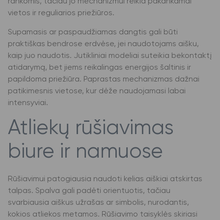
rankomis, tačiau jo mechanizmui reikia pakankamai
vietos ir reguliarios priežiūros.
Supamasis ar paspaudžiamas dangtis gali būti
praktiškas bendrose erdvėse, jei naudotojams aišku,
kaip juo naudotis. Jutikliniai modeliai suteikia bekontaktį
atidarymą, bet jiems reikalingas energijos šaltinis ir
papildoma priežiūra. Paprastas mechanizmas dažnai
patikimesnis vietose, kur dėže naudojamasi labai
intensyviai.
Atliekų rūšiavimas
biure ir namuose
Rūšiavimui patogiausia naudoti kelias aiškiai atskirtas
talpas. Spalva gali padėti orientuotis, tačiau
svarbiausia aiškus užrašas ar simbolis, nurodantis,
kokios atliekos metamos. Rūšiavimo taisyklės skiriasi