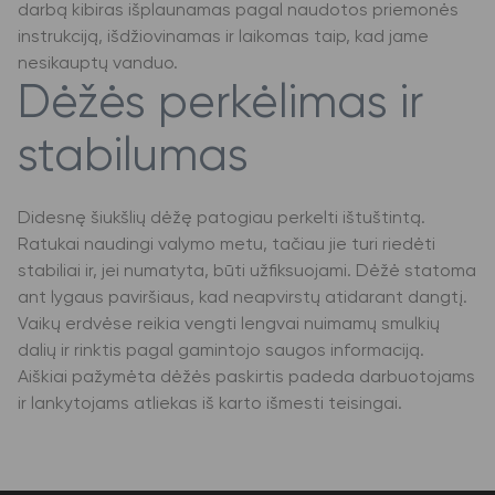
darbą kibiras išplaunamas pagal naudotos priemonės
instrukciją, išdžiovinamas ir laikomas taip, kad jame
nesikauptų vanduo.
Dėžės perkėlimas ir
stabilumas
Didesnę šiukšlių dėžę patogiau perkelti ištuštintą.
Ratukai naudingi valymo metu, tačiau jie turi riedėti
stabiliai ir, jei numatyta, būti užfiksuojami. Dėžė statoma
ant lygaus paviršiaus, kad neapvirstų atidarant dangtį.
Vaikų erdvėse reikia vengti lengvai nuimamų smulkių
dalių ir rinktis pagal gamintojo saugos informaciją.
Aiškiai pažymėta dėžės paskirtis padeda darbuotojams
ir lankytojams atliekas iš karto išmesti teisingai.