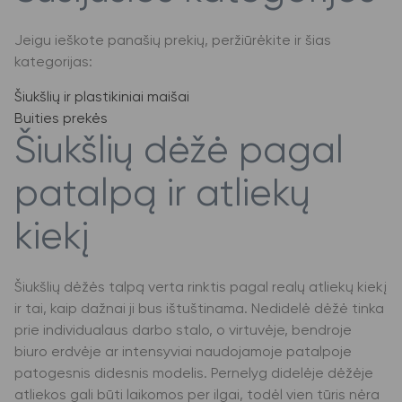
Jeigu ieškote panašių prekių, peržiūrėkite ir šias
kategorijas:
Šiukšlių ir plastikiniai maišai
Buities prekės
Šiukšlių dėžė pagal
patalpą ir atliekų
kiekį
Šiukšlių dėžės talpą verta rinktis pagal realų atliekų kiekį
ir tai, kaip dažnai ji bus ištuštinama. Nedidelė dėžė tinka
prie individualaus darbo stalo, o virtuvėje, bendroje
biuro erdvėje ar intensyviai naudojamoje patalpoje
patogesnis didesnis modelis. Pernelyg didelėje dėžėje
atliekos gali būti laikomos per ilgai, todėl vien tūris nėra