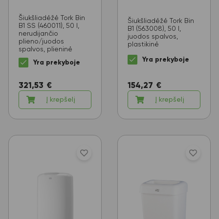
Šiukšliadėžė Tork Bin
Šiukšliadėžė Tork Bin
B1 SS (460011), 50 l,
B1 (563008), 50 l,
nerudijančio
juodos spalvos,
plieno/juodos
plastikinė
spalvos, plieninė
Yra prekyboje
Yra prekyboje
154,27
€
321,53
€
Į krepšelį
Į krepšelį