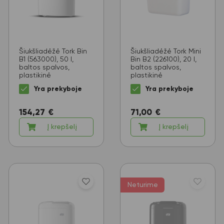
Šiukšliadėžė Tork Bin
Šiukšliadėžė Tork Mini
B1 (563000), 50 l,
Bin B2 (226100), 20 l,
baltos spalvos,
baltos spalvos,
plastikinė
plastikinė
Yra prekyboje
Yra prekyboje
154,27
€
71,00
€
Į krepšelį
Į krepšelį
Neturime