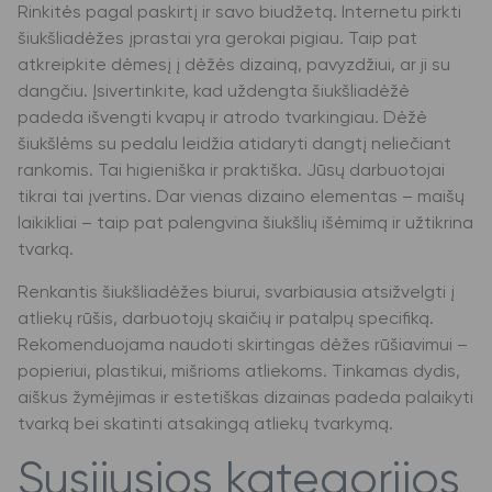
Rinkitės pagal paskirtį ir savo biudžetą. Internetu pirkti
šiukšliadėžes įprastai yra gerokai pigiau. Taip pat
atkreipkite dėmesį į dėžės dizainą, pavyzdžiui, ar ji su
dangčiu. Įsivertinkite, kad uždengta šiukšliadėžė
padeda išvengti kvapų ir atrodo tvarkingiau. Dėžė
šiukšlėms su pedalu leidžia atidaryti dangtį neliečiant
rankomis. Tai higieniška ir praktiška. Jūsų darbuotojai
tikrai tai įvertins. Dar vienas dizaino elementas – maišų
laikikliai – taip pat palengvina šiukšlių išėmimą ir užtikrina
tvarką.
Renkantis šiukšliadėžes biurui, svarbiausia atsižvelgti į
atliekų rūšis, darbuotojų skaičių ir patalpų specifiką.
Rekomenduojama naudoti skirtingas dėžes rūšiavimui –
popieriui, plastikui, mišrioms atliekoms. Tinkamas dydis,
aiškus žymėjimas ir estetiškas dizainas padeda palaikyti
tvarką bei skatinti atsakingą atliekų tvarkymą.
Susijusios kategorijos