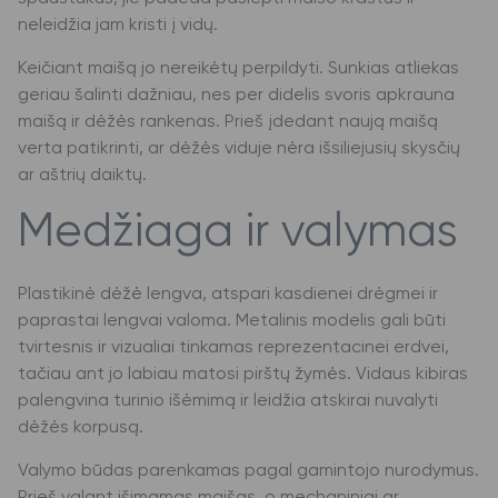
neleidžia jam kristi į vidų.
Keičiant maišą jo nereikėtų perpildyti. Sunkias atliekas
geriau šalinti dažniau, nes per didelis svoris apkrauna
maišą ir dėžės rankenas. Prieš įdedant naują maišą
verta patikrinti, ar dėžės viduje nėra išsiliejusių skysčių
ar aštrių daiktų.
Medžiaga ir valymas
Plastikinė dėžė lengva, atspari kasdienei drėgmei ir
paprastai lengvai valoma. Metalinis modelis gali būti
tvirtesnis ir vizualiai tinkamas reprezentacinei erdvei,
tačiau ant jo labiau matosi pirštų žymės. Vidaus kibiras
palengvina turinio išėmimą ir leidžia atskirai nuvalyti
dėžės korpusą.
Valymo būdas parenkamas pagal gamintojo nurodymus.