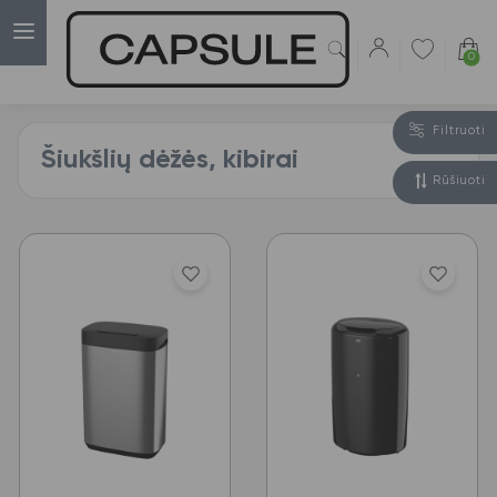
0
Filtruoti
Šiukšlių dėžės, kibirai
Rūšiuoti