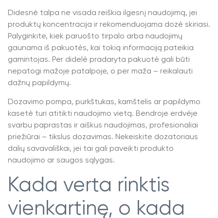
Didesnė talpa ne visada reiškia ilgesnį naudojimą, jei
produktų koncentracija ir rekomenduojama dozė skiriasi.
Palyginkite, kiek paruošto tirpalo arba naudojimų
gaunama iš pakuotės, kai tokią informaciją pateikia
gamintojas. Per didelė pradaryta pakuotė gali būti
nepatogi mažoje patalpoje, o per maža – reikalauti
dažnų papildymų.
Dozavimo pompa, purkštukas, kamštelis ar papildymo
kasetė turi atitikti naudojimo vietą. Bendroje erdvėje
svarbu paprastas ir aiškus naudojimas, profesionaliai
priežiūrai – tikslus dozavimas. Nekeiskite dozatoriaus
dalių savavališkai, jei tai gali paveikti produkto
naudojimo ar saugos sąlygas.
Kada verta rinktis
vienkartinę, o kada