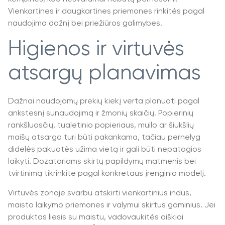
Vienkartines ir daugkartines priemones rinkitės pagal
naudojimo dažnį bei priežiūros galimybes.
Higienos ir virtuvės
atsargų planavimas
Dažnai naudojamų prekių kiekį verta planuoti pagal
ankstesnį sunaudojimą ir žmonių skaičių. Popierinių
rankšluosčių, tualetinio popieriaus, muilo ar šiukšlių
maišų atsarga turi būti pakankama, tačiau pernelyg
didelės pakuotės užima vietą ir gali būti nepatogios
laikyti. Dozatoriams skirtų papildymų matmenis bei
tvirtinimą tikrinkite pagal konkretaus įrenginio modelį.
Virtuvės zonoje svarbu atskirti vienkartinius indus,
maisto laikymo priemones ir valymui skirtus gaminius. Jei
produktas liesis su maistu, vadovaukitės aiškiai