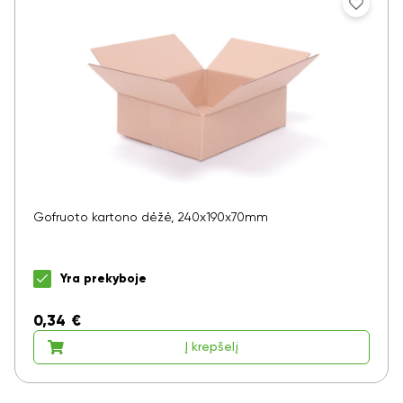
Gofruoto kartono dėžė, 240x190x70mm
Yra prekyboje
0,34
€
Į krepšelį