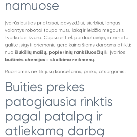
namuose
Įvairūs buities prietaisai, pavyzdžiui, siurbliai, langus
valantys robotai taupo mūsų laiką ir leidžia mėgautis
tvarka bei švara. Capsule.lt el. parduotuvėje, internetu,
galite įsigyti priemonių gera kaina šiems darbams atlikti:
nuo
šiukšlių maišų, popierinių rankšluosčių
iki įvairios
buitinės chemijos
ir
skalbimo reikmenų
.
Rūpinamės ne tik jūsų kanceliarinių prekių atsargomis!
Buities prekes
patogiausia rinktis
pagal patalpą ir
atliekamą darbą