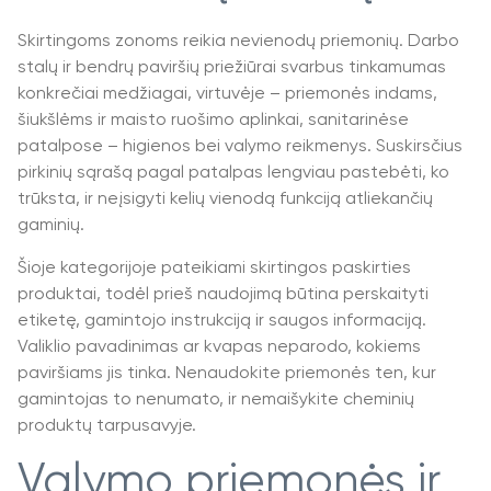
Skirtingoms zonoms reikia nevienodų priemonių. Darbo
stalų ir bendrų paviršių priežiūrai svarbus tinkamumas
konkrečiai medžiagai, virtuvėje – priemonės indams,
šiukšlėms ir maisto ruošimo aplinkai, sanitarinėse
patalpose – higienos bei valymo reikmenys. Suskirsčius
pirkinių sąrašą pagal patalpas lengviau pastebėti, ko
trūksta, ir neįsigyti kelių vienodą funkciją atliekančių
gaminių.
Šioje kategorijoje pateikiami skirtingos paskirties
produktai, todėl prieš naudojimą būtina perskaityti
etiketę, gamintojo instrukciją ir saugos informaciją.
Valiklio pavadinimas ar kvapas neparodo, kokiems
paviršiams jis tinka. Nenaudokite priemonės ten, kur
gamintojas to nenumato, ir nemaišykite cheminių
produktų tarpusavyje.
Valymo priemonės ir