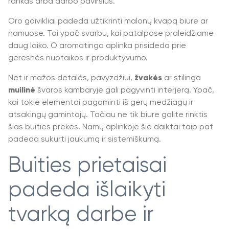
rankas arba darbo paviršius.
Oro gaivikliai padeda užtikrinti malonų kvapą biure ar
namuose. Tai ypač svarbu, kai patalpose praleidžiame
daug laiko. O aromatinga aplinka prisideda prie
geresnės nuotaikos ir produktyvumo.
Net ir mažos detalės, pavyzdžiui,
žvakės
ar stilinga
muilinė
švaros kambaryje gali pagyvinti interjerą. Ypač,
kai tokie elementai pagaminti iš gerų medžiagų ir
atsakingų gamintojų. Tačiau ne tik biure galite rinktis
šias buities prekes. Namų aplinkoje šie daiktai taip pat
padeda sukurti jaukumą ir sistemiškumą.
Buities prietaisai
padeda išlaikyti
tvarką darbe ir