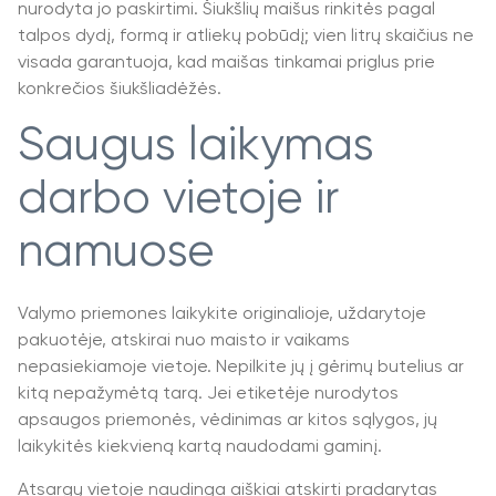
nurodyta jo paskirtimi. Šiukšlių maišus rinkitės pagal
talpos dydį, formą ir atliekų pobūdį; vien litrų skaičius ne
visada garantuoja, kad maišas tinkamai priglus prie
konkrečios šiukšliadėžės.
Saugus laikymas
darbo vietoje ir
namuose
Valymo priemones laikykite originalioje, uždarytoje
pakuotėje, atskirai nuo maisto ir vaikams
nepasiekiamoje vietoje. Nepilkite jų į gėrimų butelius ar
kitą nepažymėtą tarą. Jei etiketėje nurodytos
apsaugos priemonės, vėdinimas ar kitos sąlygos, jų
laikykitės kiekvieną kartą naudodami gaminį.
Atsargų vietoje naudinga aiškiai atskirti pradarytas