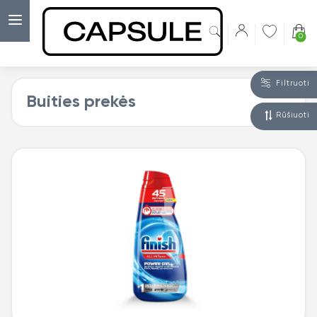
0
Filtruoti
Buities prekės
Rūšiuoti