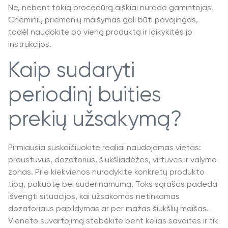
Ne, nebent tokią procedūrą aiškiai nurodo gamintojas.
Cheminių priemonių maišymas gali būti pavojingas,
todėl naudokite po vieną produktą ir laikykitės jo
instrukcijos.
Kaip sudaryti
periodinį buities
prekių užsakymą?
Pirmiausia suskaičiuokite realiai naudojamas vietas:
praustuvus, dozatorius, šiukšliadėžes, virtuves ir valymo
zonas. Prie kiekvienos nurodykite konkretų produkto
tipą, pakuotę bei suderinamumą. Toks sąrašas padeda
išvengti situacijos, kai užsakomas netinkamas
dozatoriaus papildymas ar per mažas šiukšlių maišas.
Vieneto suvartojimą stebėkite bent kelias savaites ir tik