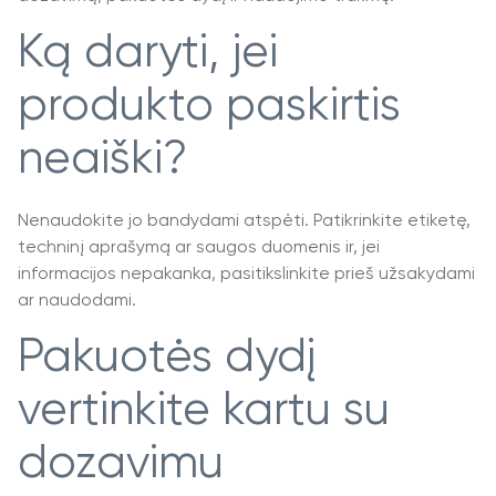
Ką daryti, jei
produkto paskirtis
neaiški?
Nenaudokite jo bandydami atspėti. Patikrinkite etiketę,
techninį aprašymą ar saugos duomenis ir, jei
informacijos nepakanka, pasitikslinkite prieš užsakydami
ar naudodami.
Pakuotės dydį
vertinkite kartu su
dozavimu