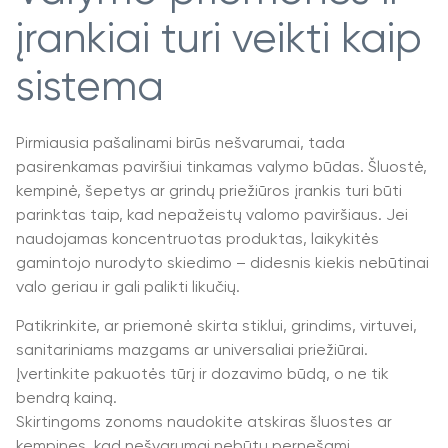
įrankiai turi veikti kaip
sistema
Pirmiausia pašalinami birūs nešvarumai, tada
pasirenkamas paviršiui tinkamas valymo būdas. Šluostė,
kempinė, šepetys ar grindų priežiūros įrankis turi būti
parinktas taip, kad nepažeistų valomo paviršiaus. Jei
naudojamas koncentruotas produktas, laikykitės
gamintojo nurodyto skiedimo – didesnis kiekis nebūtinai
valo geriau ir gali palikti likučių.
Patikrinkite, ar priemonė skirta stiklui, grindims, virtuvei,
sanitariniams mazgams ar universaliai priežiūrai.
Įvertinkite pakuotės tūrį ir dozavimo būdą, o ne tik
bendrą kainą.
Skirtingoms zonoms naudokite atskiras šluostes ar
kempines, kad nešvarumai nebūtų pernešami.