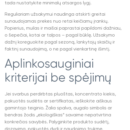
tada nustatykite minimalų atsargos lygį.
Reguliariam užsakymui naudinga atskirti greitai
sunaudojamas prekes nuo retai keičiamų įrankių.
Popierius, muilas ir maišai paprastai papildomi dažniau,
o šepečiai, kotai ar talpos – pagal būklę. Užsakymo
dažnį koreguokite pagal sezoną, lankytojų skaičių ir
faktinį sunaudojimą, o ne pagal vienkartinę išimtį.
Aplinkosauginiai
kriterijai be spėjimų
Jei svarbus perdirbtas pluoštas, koncentrato kiekis,
pakuotės sudėtis ar sertifikatas, ieškokite aiškaus
gamintojo teiginio. Žalia spalva, augalo simbolis ar
bendras žodis „ekologiškas“ savaime nepatvirtina
konkrečios savybės. Palyginkite produkto sudėtį,
dozavimą, pakuotės dydį ir naudojimo trukmę.