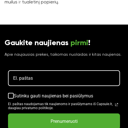
muilus
ir
tualetinį popierių
.
Gaukite naujienas
pirmi
!
Apie naujausias prekes, taikomas nuolaidas ir kitas naujienas.
Sutinku gauti naujienas bei pasiūlymus
El. paštas naudojamas tik naujienoms ir pasiūlymams iš Capsule.lt,
daugiau privatumo politikoje.
Prenumeruoti