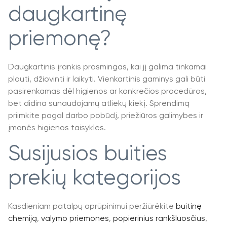
daugkartinę
priemonę?
Daugkartinis įrankis prasmingas, kai jį galima tinkamai
plauti, džiovinti ir laikyti. Vienkartinis gaminys gali būti
pasirenkamas dėl higienos ar konkrečios procedūros,
bet didina sunaudojamų atliekų kiekį. Sprendimą
priimkite pagal darbo pobūdį, priežiūros galimybes ir
įmonės higienos taisykles.
Susijusios buities
prekių kategorijos
Kasdieniam patalpų aprūpinimui peržiūrėkite
buitinę
chemiją
,
valymo priemones
,
popierinius rankšluosčius
,