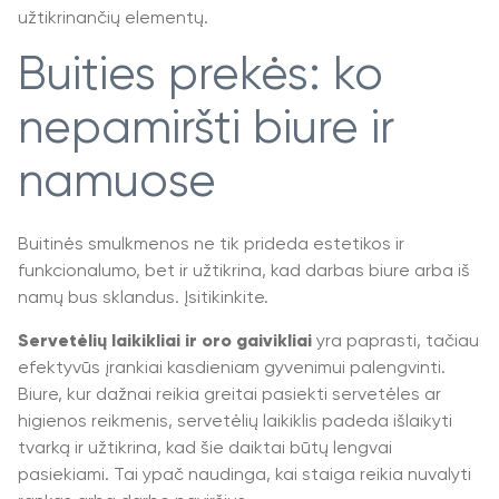
užtikrinančių elementų.
Buities prekės: ko
nepamiršti biure ir
namuose
Buitinės smulkmenos ne tik prideda estetikos ir
funkcionalumo, bet ir užtikrina, kad darbas biure arba iš
namų bus sklandus. Įsitikinkite.
Servetėlių laikikliai ir oro gaivikliai
yra paprasti, tačiau
efektyvūs įrankiai kasdieniam gyvenimui palengvinti.
Biure, kur dažnai reikia greitai pasiekti servetėles ar
higienos reikmenis, servetėlių laikiklis padeda išlaikyti
tvarką ir užtikrina, kad šie daiktai būtų lengvai
pasiekiami. Tai ypač naudinga, kai staiga reikia nuvalyti