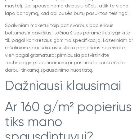
mastelį. Jei spausdinama dvipusiu būdu, atlikite vieno
lapo bandymą, kad abi pusės būtų pasuktos teisingai.
Spalviniam maketui taip pat svarbus popieriaus
baltumas ir paviršius, tačiau šiuos parametrus lyginkite
tik pagal konkretaus gaminio specifikaciją. Lazeriniam ar
rašaliniam spausdintuvui skirto popieriaus nekeiskite
vien pagal gramatūrą: pirmiausia patvirtinkite
technologinį suderinamumą ir pasirinkite konkrečiam
darbui tinkamą spausdinimo nuostatą.
Dažniausi klausimai
Ar 160 g/m² popierius
tiks mano
spausdintuvui?