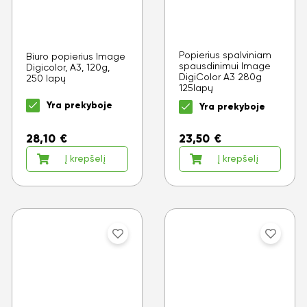
Popierius spalviniam
Biuro popierius Image
spausdinimui Image
Digicolor, A3, 120g,
DigiColor A3 280g
250 lapų
125lapų
Yra prekyboje
Yra prekyboje
28,10
€
23,50
€
Į krepšelį
Į krepšelį