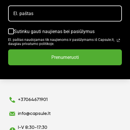
Sutinku gauti naujienas bei pasiūlymus
El. paštas naudojamas tik naujienoms ir pasiūlymams iš Capsule.lt,
daugiau privatumo politikoje.
Prenumeruoti
+37064671901
info@capsule.lt
I-V 8:30-17:30