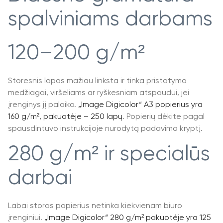
spalviniams darbams
120–200 g/m²
Storesnis lapas mažiau linksta ir tinka pristatymo
medžiagai, viršeliams ar ryškesniam atspaudui, jei
įrenginys jį palaiko.
„Image Digicolor“ A3 popierius yra
160 g/m², pakuotėje – 250 lapų
. Popierių dėkite pagal
spausdintuvo instrukcijoje nurodytą padavimo kryptį.
280 g/m² ir specialūs
darbai
Labai storas popierius netinka kiekvienam biuro
įrenginiui.
„Image Digicolor“ 280 g/m² pakuotėje yra 125