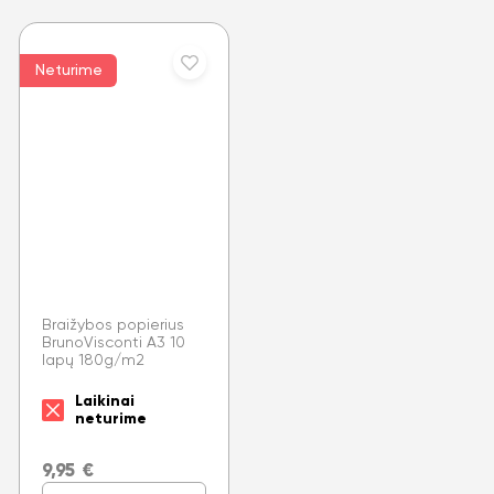
Neturime
Braižybos popierius
BrunoVisconti A3 10
lapų 180g/m2
Laikinai
neturime
9,95
€