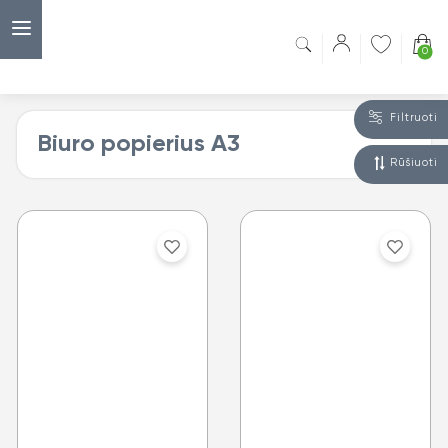
0
Filtruoti
Biuro popierius A3
Rūšiuoti