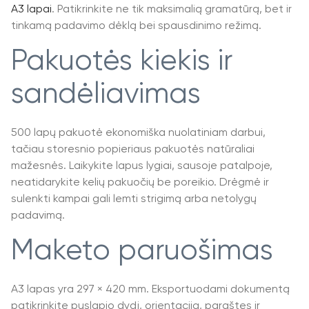
A3 lapai
. Patikrinkite ne tik maksimalią gramatūrą, bet ir
tinkamą padavimo dėklą bei spausdinimo režimą.
Pakuotės kiekis ir
sandėliavimas
500 lapų pakuotė ekonomiška nuolatiniam darbui,
tačiau storesnio popieriaus pakuotės natūraliai
mažesnės. Laikykite lapus lygiai, sausoje patalpoje,
neatidarykite kelių pakuočių be poreikio. Drėgmė ir
sulenkti kampai gali lemti strigimą arba netolygų
padavimą.
Maketo paruošimas
A3 lapas yra 297 × 420 mm. Eksportuodami dokumentą
patikrinkite puslapio dydį, orientaciją, paraštes ir