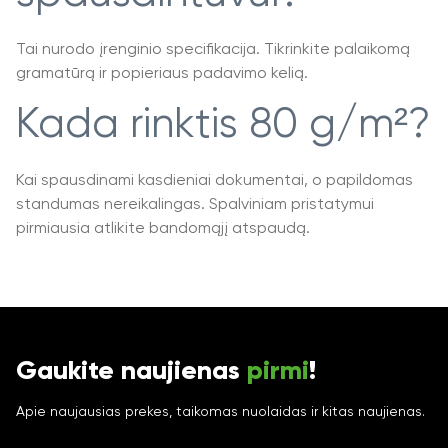
Tai nurodo įrenginio specifikacija. Tikrinkite palaikomą
gramatūrą ir popieriaus padavimo kelią.
Kada rinktis 80 g/m²?
Kai spausdinami kasdieniai dokumentai, o papildomas
standumas nereikalingas. Spalviniam pristatymui
pirmiausia atlikite bandomąjį atspaudą.
Gaukite naujienas
pirmi
!
Apie naujausias prekes, taikomas nuolaidas ir kitas naujienas.