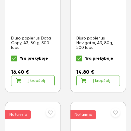
Biuro popierius Data
Biuro popierius
Copy, A3, 80 g, 500
Navigator, A3, 80g,
lapų
500 lapų
Yra prekyboje
Yra prekyboje
16,40
€
14,80
€
Į krepšelį
Į krepšelį
Neturime
Neturime