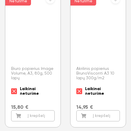
Neturime
Neturime
Biuro popierius Image
Akrilinis popierius
Volume, A3, 80g, 500
BrunoVisconti A3 10
lapų
lapų 300g/m2
Laikinai
Laikinai
neturime
neturime
15,80
€
14,95
€
Į krepšelį
Į krepšelį