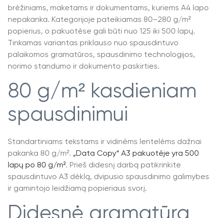
brėžiniams, maketams ir dokumentams, kuriems A4 lapo
nepakanka. Kategorijoje pateikiamas 80–280 g/m²
popierius, o pakuotėse gali būti nuo 125 iki 500 lapų.
Tinkamas variantas priklauso nuo spausdintuvo
palaikomos gramatūros, spausdinimo technologijos,
norimo standumo ir dokumento paskirties.
80 g/m² kasdieniam
spausdinimui
Standartiniams tekstams ir vidinėms lentelėms dažnai
pakanka 80 g/m².
„Data Copy“ A3 pakuotėje yra 500
lapų po 80 g/m²
. Prieš didesnį darbą patikrinkite
spausdintuvo A3 dėklą, dvipusio spausdinimo galimybes
ir gamintojo leidžiamą popieriaus svorį.
Didesnė gramatūra