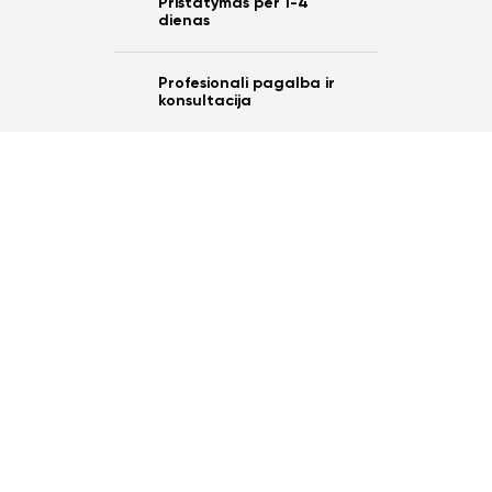
Pristatymas per 1-4
dienas
Profesionali pagalba ir
konsultacija