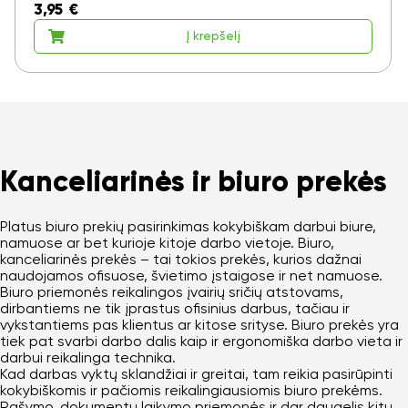
3,95
€
Į krepšelį
Kanceliarinės ir biuro prekės
Platus biuro prekių pasirinkimas kokybiškam darbui biure,
namuose ar bet kurioje kitoje darbo vietoje. Biuro,
kanceliarinės prekės – tai tokios prekės, kurios dažnai
naudojamos ofisuose, švietimo įstaigose ir net namuose.
Biuro priemonės reikalingos įvairių sričių atstovams,
dirbantiems ne tik įprastus ofisinius darbus, tačiau ir
vykstantiems pas klientus ar kitose srityse. Biuro prekės yra
tiek pat svarbi darbo dalis kaip ir ergonomiška darbo vieta ir
darbui reikalinga technika.
Kad darbas vyktų sklandžiai ir greitai, tam reikia pasirūpinti
kokybiškomis ir pačiomis reikalingiausiomis biuro prekėms.
Rašymo, dokumentų laikymo priemonės ir dar daugelis kitų