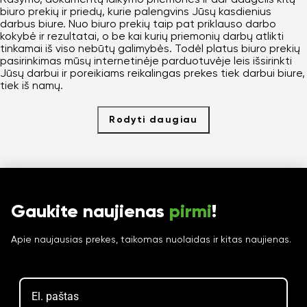
biuro prekių ir priedų, kurie palengvins Jūsų kasdienius
darbus biure. Nuo biuro prekių taip pat priklauso darbo
kokybė ir rezultatai, o be kai kurių priemonių darbų atlikti
tinkamai iš viso nebūtų galimybės. Todėl platus biuro prekių
pasirinkimas mūsų internetinėje parduotuvėje leis išsirinkti
Jūsų darbui ir poreikiams reikalingas prekes tiek darbui biure,
tiek iš namų.
Rodyti daugiau
Gaukite naujienas
pirmi
!
Apie naujausias prekes, taikomas nuolaidas ir kitas naujienas.