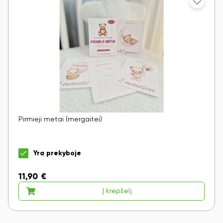
Pirmieji metai (mergaitei)
Yra prekyboje
11,90
€
Į krepšelį