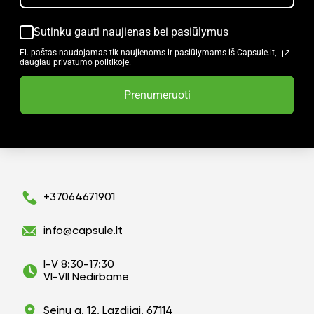
Sutinku gauti naujienas bei pasiūlymus
El. paštas naudojamas tik naujienoms ir pasiūlymams iš Capsule.lt,
daugiau privatumo politikoje.
Prenumeruoti
+37064671901
info@capsule.lt
I-V 8:30-17:30
VI-VII Nedirbame
Seinų g. 12, Lazdijai, 67114