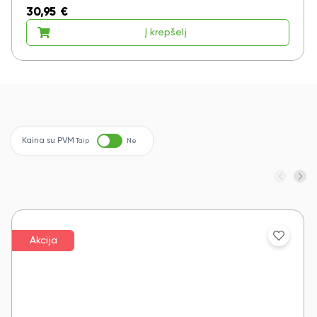
30,95
€
Į krepšelį
Taip
Ne
Kaina su PVM
Taip
Ne
Akcija