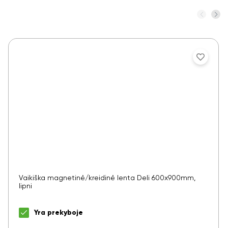
Ar norite sutaupyti
Vaikiška magnetinė/kreidinė lenta Deli 600x900mm,
10%
lipni
nuo savo užsakymo?
Yra prekyboje