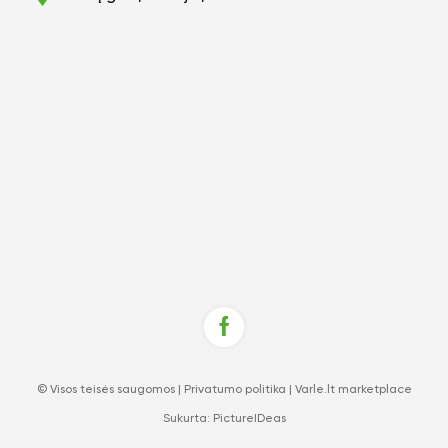
© Visos teisės saugomos |
Privatumo politika
|
Varle.lt marketplace
Sukurta:
PictureIDeas