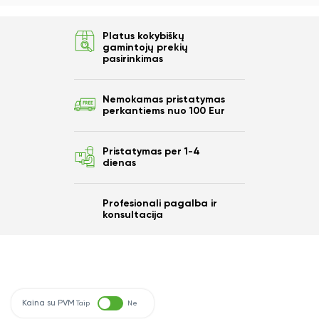
Platus kokybiškų
gamintojų prekių
pasirinkimas
Nemokamas pristatymas
perkantiems nuo 100 Eur
Pristatymas per 1-4
dienas
Profesionali pagalba ir
konsultacija
Kaina su PVM
Taip
Ne