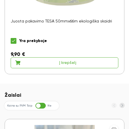
Juosta pakavimo TESA 50mmx66m ekologiška skaidri
Yra prekyboje
9,90
€
Į krepšelį
Žaislai
Kaina su PVM
Taip
Ne