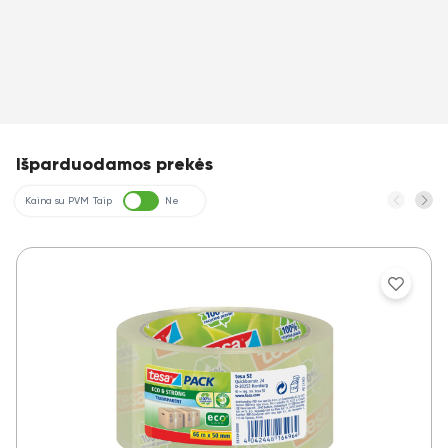
Išparduodamos prekės
Kaina su PVM
Taip
Ne