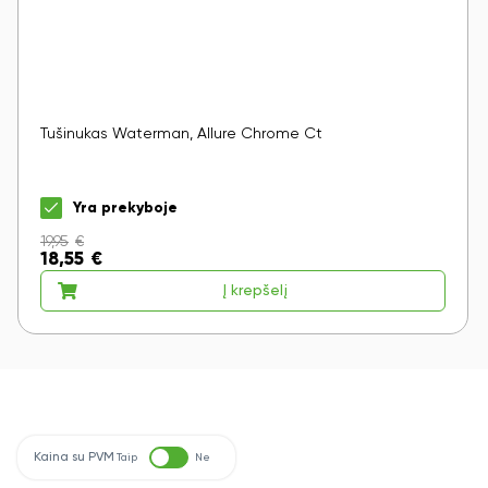
Tušinukas Waterman, Allure Chrome Ct
Yra prekyboje
19,95
€
18,55
€
Į krepšelį
Kaina su PVM
Taip
Ne