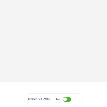
Kaina su PVM
Taip
Ne