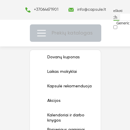
+37064671901
info@capsule.lt
Search
Generic 
Exact ma
Prekių katalogas
Dovanų kuponas
Laikas mokyklai
Kapsulė rekomenduoja
Akcijos
Kalendoriai ir darbo
knygos
Popieriaus gaminiai