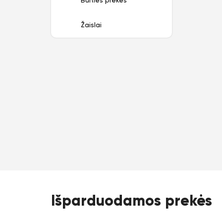
Buities prekės
Žaislai
Išparduodamos prekės