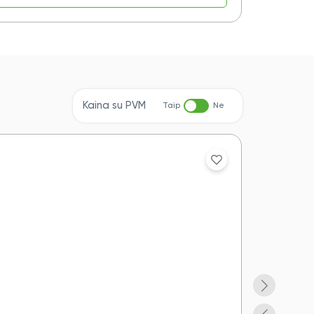
Kaina su PVM
Taip
Ne
Akcija