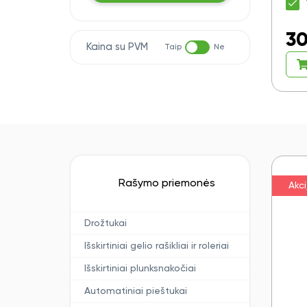
30
Kaina su PVM
Taip
Ne
Rašymo priemonės
Akci
Drožtukai
Išskirtiniai gelio rašikliai ir roleriai
Išskirtiniai plunksnakočiai
Automatiniai pieštukai