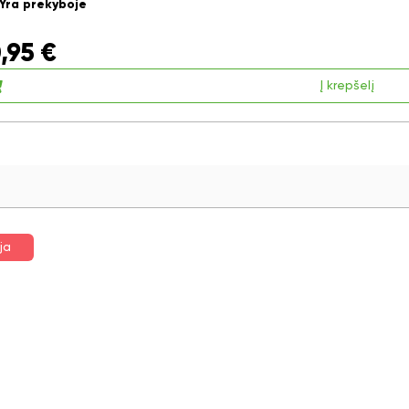
Yra prekyboje
,95
€
Į krepšelį
ja