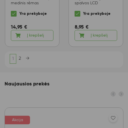
medinis rėmas
spalvos LCD
Yra prekyboje
Yra prekyboje
14,95
€
8,95
€
Į krepšelį
Į krepšelį
2
→
1
Naujausios prekės
Akcija