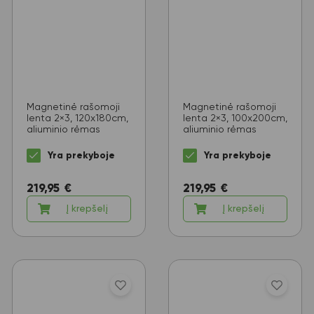
Magnetinė rašomoji
Magnetinė rašomoji
lenta 2×3, 120x180cm,
lenta 2×3, 100x200cm,
aliuminio rėmas
aliuminio rėmas
Yra prekyboje
Yra prekyboje
219,95
€
219,95
€
Į krepšelį
Į krepšelį