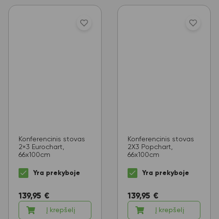
Konferencinis stovas
Konferencinis stovas
2×3 Eurochart,
2X3 Popchart,
66x100cm
66x100cm
Yra prekyboje
Yra prekyboje
139,95
€
139,95
€
Į krepšelį
Į krepšelį