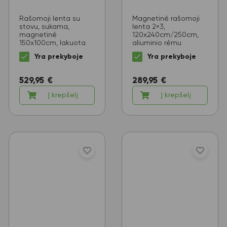
Rašomoji lenta su
Magnetinė rašomoji
stovu, sukama,
lenta 2×3,
magnetinė
120x240cm/250cm,
150x100cm, lakuota
aliuminio rėmu
Yra prekyboje
Yra prekyboje
529,95
€
289,95
€
Į krepšelį
Į krepšelį