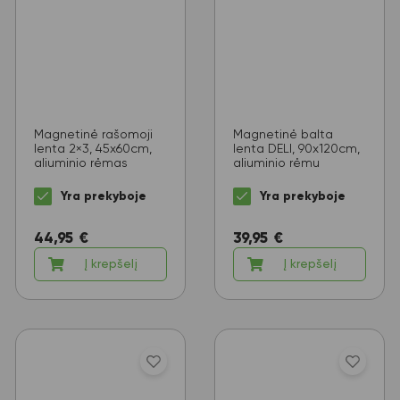
Magnetinė rašomoji
Magnetinė balta
lenta 2×3, 45x60cm,
lenta DELI, 90x120cm,
aliuminio rėmas
aliuminio rėmu
Yra prekyboje
Yra prekyboje
44,95
€
39,95
€
Į krepšelį
Į krepšelį