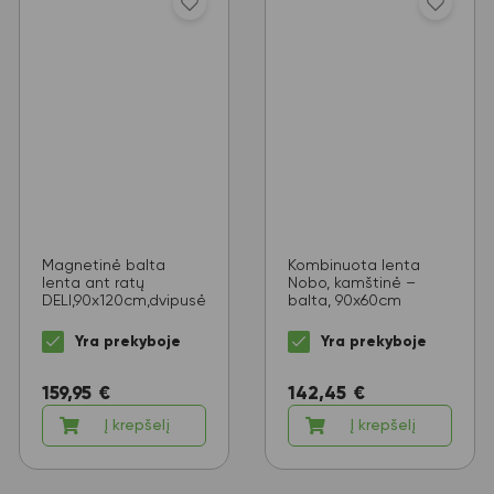
Magnetinė balta
Kombinuota lenta
lenta ant ratų
Nobo, kamštinė –
DELI,90x120cm,dvipusė
balta, 90x60cm
Yra prekyboje
Yra prekyboje
159,95
€
142,45
€
Į krepšelį
Į krepšelį