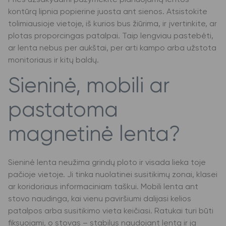
Prieš užsakydami pažymėkite planuojamą lentos
kontūrą lipnia popierine juosta ant sienos. Atsistokite
tolimiausioje vietoje, iš kurios bus žiūrima, ir įvertinkite, ar
plotas proporcingas patalpai. Taip lengviau pastebėti,
ar lenta nebus per aukštai, per arti kampo arba užstota
monitoriaus ir kitų baldų.
Sieninė, mobili ar
pastatoma
magnetinė lenta?
Sieninė lenta neužima grindų ploto ir visada lieka toje
pačioje vietoje. Ji tinka nuolatinei susitikimų zonai, klasei
ar koridoriaus informaciniam taškui. Mobili lenta ant
stovo naudinga, kai vienu paviršiumi dalijasi kelios
patalpos arba susitikimo vieta keičiasi. Ratukai turi būti
fiksuojami, o stovas – stabilus naudojant lentą ir ją