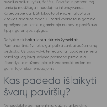
nuvalius neliktų ryškių šešėlių. Paviršiaus patvarumą
lemia jo medžiaga ir naudojimo intensyvumas.
Kategorijoje gali būti lakuoto plieno, emaliuotų ar
kitokios apdailos modelių, todėl konkretaus gaminio
aprašyme patikrinkite gamintojo nurodytą paviršiaus
tipą ir garantijos sąlygas.
Rašykite tik
baltai lentai skirtais žymekliais
.
Permanentinis žymeklis gali palikti sunkiai pašalinamą
pėdsaką. Užrašus valykite reguliariai, ypač jei jie nėra
reikalingi ilgą laiką. Valymo priemonę pirmiausia
išbandykite mažame plote ir vadovaukitės lentos
gamintojo rekomendacijomis.
Kas padeda išlaikyti
švarų paviršių?
Nenaudokite permanentinių, dažinių ar kreidinių