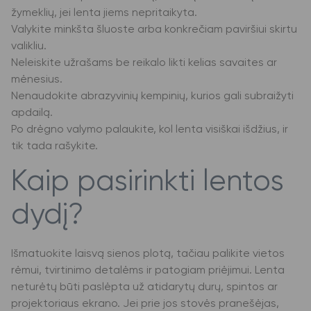
žymeklių, jei lenta jiems nepritaikyta.
Valykite minkšta šluoste arba konkrečiam paviršiui skirtu
valikliu.
Neleiskite užrašams be reikalo likti kelias savaites ar
mėnesius.
Nenaudokite abrazyvinių kempinių, kurios gali subraižyti
apdailą.
Po drėgno valymo palaukite, kol lenta visiškai išdžius, ir
tik tada rašykite.
Kaip pasirinkti lentos
dydį?
Išmatuokite laisvą sienos plotą, tačiau palikite vietos
rėmui, tvirtinimo detalėms ir patogiam priėjimui. Lenta
neturėtų būti paslėpta už atidarytų durų, spintos ar
projektoriaus ekrano. Jei prie jos stovės pranešėjas,