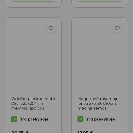
Vaikiška piešimo lenta
Magnetinė rašomoji
DELI 325x254mm,
lenta 2×3, 60x40cm,
mėlynos spalvos
medinis rėmas
Yra prekyboje
Yra prekyboje