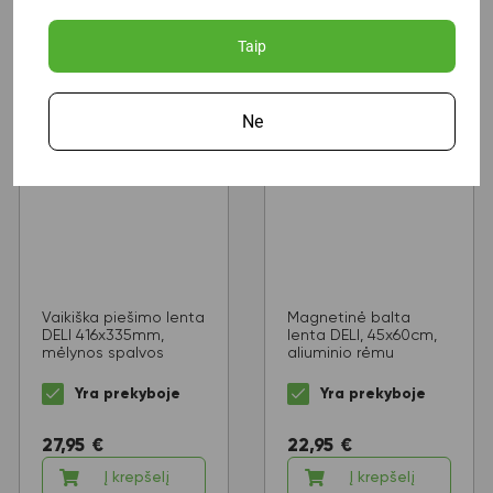
Taip
Ne
Vaikiška piešimo lenta
Magnetinė balta
DELI 416x335mm,
lenta DELI, 45x60cm,
mėlynos spalvos
aliuminio rėmu
Yra prekyboje
Yra prekyboje
27,95
€
22,95
€
Į krepšelį
Į krepšelį