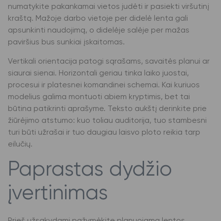
numatykite pakankamai vietos judėti ir pasiekti viršutinį
kraštą. Mažoje darbo vietoje per didelė lenta gali
apsunkinti naudojimą, o didelėje salėje per mažas
paviršius bus sunkiai įskaitomas.
Vertikali orientacija patogi sąrašams, savaitės planui ar
siaurai sienai. Horizontali geriau tinka laiko juostai,
procesui ir platesnei komandinei schemai. Kai kuriuos
modelius galima montuoti abiem kryptimis, bet tai
būtina patikrinti aprašyme. Teksto aukštį derinkite prie
žiūrėjimo atstumo: kuo toliau auditorija, tuo stambesni
turi būti užrašai ir tuo daugiau laisvo ploto reikia tarp
eilučių.
Paprastas dydžio
įvertinimas