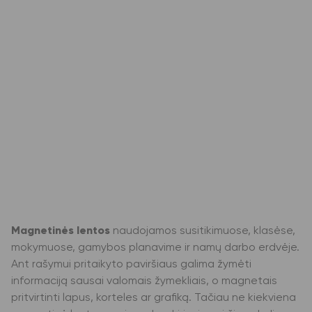
Magnetinės lentos
naudojamos susitikimuose, klasėse,
mokymuose, gamybos planavime ir namų darbo erdvėje.
Ant rašymui pritaikyto paviršiaus galima žymėti
informaciją sausai valomais žymekliais, o magnetais
pritvirtinti lapus, korteles ar grafiką. Tačiau ne kiekviena