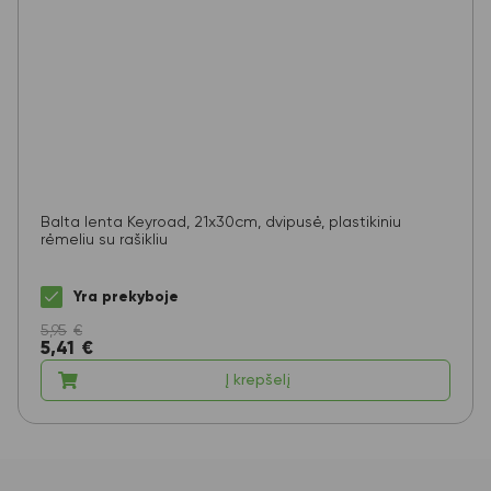
Balta lenta Keyroad, 21x30cm, dvipusė, plastikiniu
rėmeliu su rašikliu
Yra prekyboje
5,95
€
5,41
€
Į krepšelį