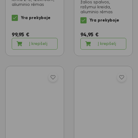
žalios spalvos,
aliuminio rėmas
rašymui kreida,
aliuminio rėmas
Yra prekyboje
Yra prekyboje
99,95
€
94,95
€
Į krepšelį
Į krepšelį