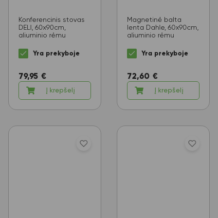
Konferencinis stovas
Magnetinė balta
DELI, 60x90cm,
lenta Dahle, 60x90cm,
aliuminio rėmu
aliuminio rėmu
Yra prekyboje
Yra prekyboje
79,95
€
72,60
€
Į krepšelį
Į krepšelį