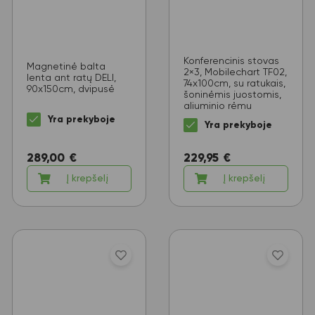
Konferencinis stovas
Magnetinė balta
2×3, Mobilechart TF02,
lenta ant ratų DELI,
74x100cm, su ratukais,
90x150cm, dvipusė
šoninėmis juostomis,
aliuminio rėmu
Yra prekyboje
Yra prekyboje
289,00
€
229,95
€
Į krepšelį
Į krepšelį