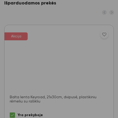
Išparduodamos prekės
Akcija
Balta lenta Keyroad, 21x30cm, dvipusė, plastikiniu
rėmeliu su rašikliu
Yra prekyboje