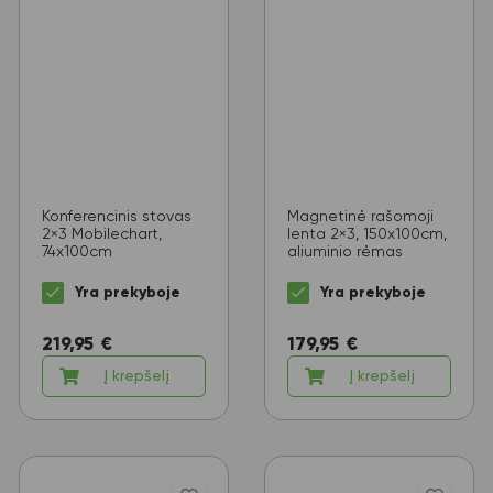
Konferencinis stovas
Magnetinė rašomoji
2×3 Mobilechart,
lenta 2×3, 150x100cm,
74x100cm
aliuminio rėmas
Yra prekyboje
Yra prekyboje
219,95
€
179,95
€
Į krepšelį
Į krepšelį