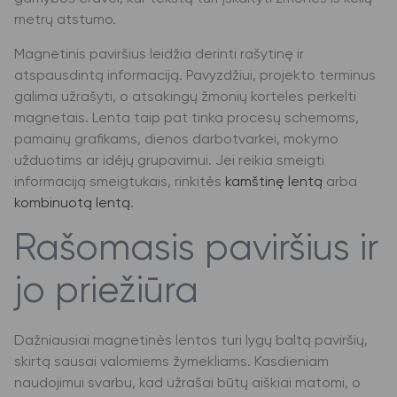
metrų atstumo.
Magnetinis paviršius leidžia derinti rašytinę ir
atspausdintą informaciją. Pavyzdžiui, projekto terminus
galima užrašyti, o atsakingų žmonių korteles perkelti
magnetais. Lenta taip pat tinka procesų schemoms,
pamainų grafikams, dienos darbotvarkei, mokymo
užduotims ar idėjų grupavimui. Jei reikia smeigti
informaciją smeigtukais, rinkitės
kamštinę lentą
arba
kombinuotą lentą
.
Rašomasis paviršius ir
jo priežiūra
Dažniausiai magnetinės lentos turi lygų baltą paviršių,
skirtą sausai valomiems žymekliams. Kasdieniam
naudojimui svarbu, kad užrašai būtų aiškiai matomi, o