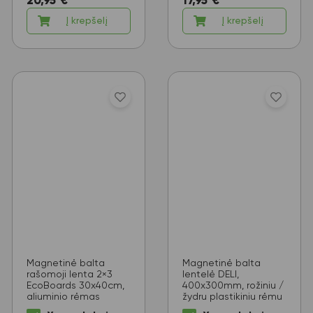
20,95
€
17,95
€
Į krepšelį
Į krepšelį
Magnetinė balta
Magnetinė balta
rašomoji lenta 2×3
lentelė DELI,
EcoBoards 30x40cm,
400x300mm, rožiniu /
aliuminio rėmas
žydru plastikiniu rėmu