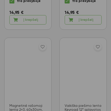
Yra prekyboje
Yra prekyboje
14,95
€
14,95
€
Į krepšelį
Į krepšelį
Magnetinė rašomoji
Vaikiška piešimo lenta
lenta 2×3, 40x30cm,
Keyroad 12″ splavotos