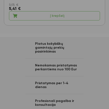
5,95
€
5,41
€
Į krepšelį
Platus kokybiškų
gamintojų prekių
pasirinkimas
Nemokamas pristatymas
perkantiems nuo 100 Eur
Pristatymas per 1-4
dienas
Profesionali pagalba ir
konsultacija