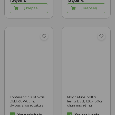
129,95
€
127,05
€
Į krepšelį
Į krepšelį
Konferencinis stovas
Magnetinė balta
DELI, 60x90cm,
lenta DELI, 120x180cm,
dvipusis, su ratukais
aliuminio rėmu
Yra prekyboje
Yra prekyboje