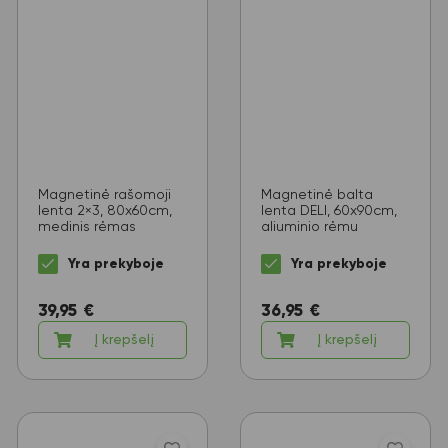
Magnetinė rašomoji
Magnetinė balta
lenta 2×3, 80x60cm,
lenta DELI, 60x90cm,
medinis rėmas
aliuminio rėmu
Yra prekyboje
Yra prekyboje
39,95
€
36,95
€
Į krepšelį
Į krepšelį