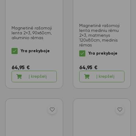
Magnetinė rašomoji
Magnetinė rašomoji
lenta mediniu rėmu
lenta 2×3, 90x60cm,
2×3, matmenys
aliuminio rėmas
120x80cm, medinis
rėmas
Yra prekyboje
Yra prekyboje
64,95
€
64,95
€
Į krepšelį
Į krepšelį