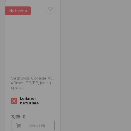
Neturime
Segtuvas College A5,
40mm, PP/PP, įvairių
spalvų
Laikinai
neturime
3,95
€
Į krepšelį