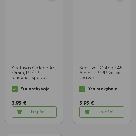
Segtuvas College A5,
Segtuvas College A5,
70mm, PP/PP,
70mm, PP/PP, žalios
raudonos spalvos
spalvos
Yra prekyboje
Yra prekyboje
3,95
€
3,95
€
Į krepšelį
Į krepšelį