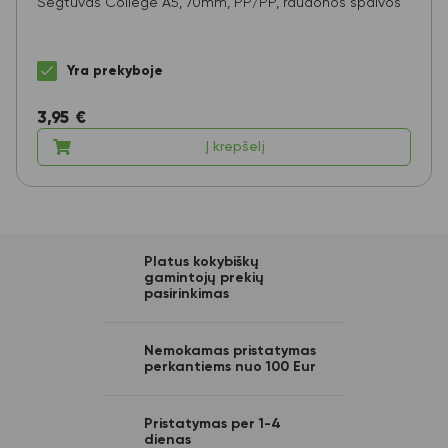
Segtuvas College A5, 70mm, PP/PP, raudonos spalvos
Yra prekyboje
3,95
€
Į krepšelį
Platus kokybiškų
gamintojų prekių
pasirinkimas
Nemokamas pristatymas
perkantiems nuo 100 Eur
Pristatymas per 1-4
dienas