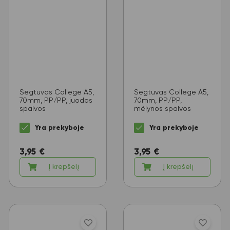
Segtuvas College A5,
Segtuvas College A5,
70mm, PP/PP, juodos
70mm, PP/PP,
spalvos
mėlynos spalvos
Yra prekyboje
Yra prekyboje
3,95
€
3,95
€
Į krepšelį
Į krepšelį