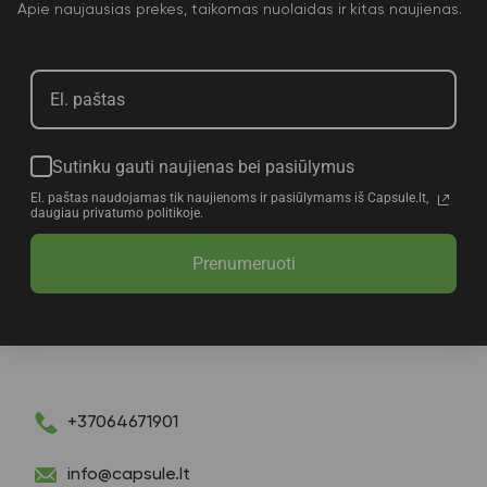
Apie naujausias prekes, taikomas nuolaidas ir kitas naujienas.
Sutinku gauti naujienas bei pasiūlymus
El. paštas naudojamas tik naujienoms ir pasiūlymams iš Capsule.lt,
daugiau privatumo politikoje.
Prenumeruoti
+37064671901
info@capsule.lt