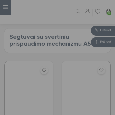
0
Filtruoti
Segtuvai su svertiniu
Rūšiuoti
prispaudimo mechanizmu A5