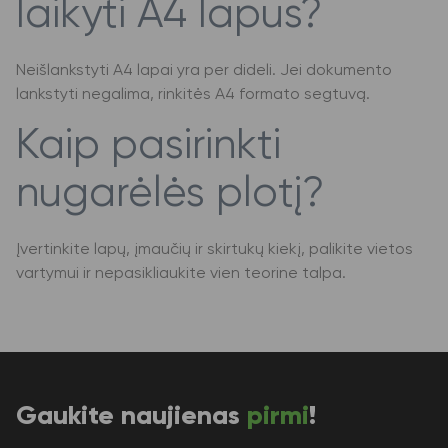
laikyti A4 lapus?
Neišlankstyti A4 lapai yra per dideli. Jei dokumento
lankstyti negalima, rinkitės A4 formato segtuvą.
Kaip pasirinkti
nugarėlės plotį?
Įvertinkite lapų, įmaučių ir skirtukų kiekį, palikite vietos
vartymui ir nepasikliaukite vien teorine talpa.
Gaukite naujienas
pirmi
!