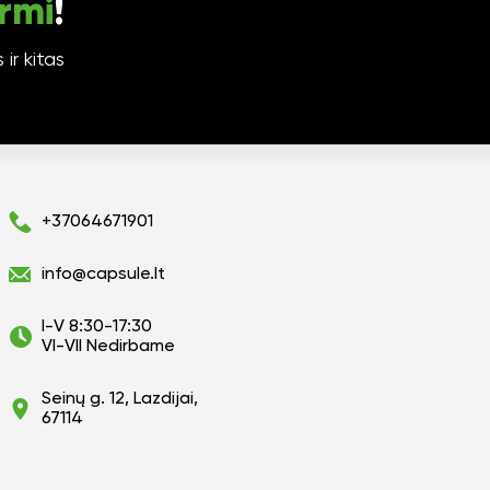
rmi
!
ir kitas
+37064671901
info@capsule.lt
I-V 8:30-17:30
VI-VII Nedirbame
Seinų g. 12, Lazdijai,
67114