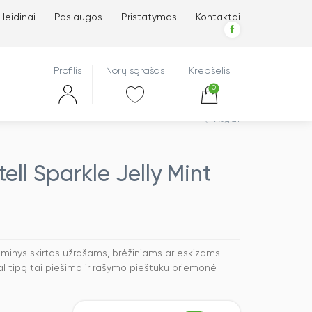
 leidinai
Paslaugos
Pristatymas
Kontaktai
Profilis
Norų sąrašas
Krepšelis
0
Atgal
ll Sparkle Jelly Mint
aminys skirtas užrašams, brėžiniams ar eskizams
al tipą tai piešimo ir rašymo pieštuku priemonė.