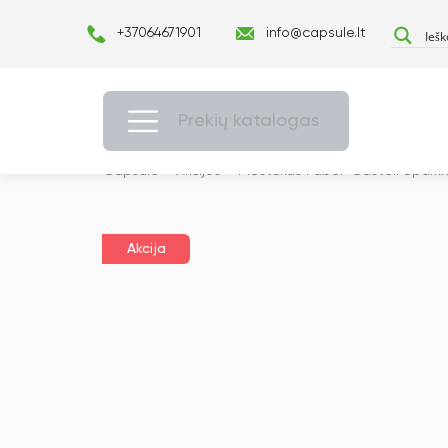
+37064671901
info@capsule.lt
Prekių katalogas
Capsulė
›
Akcijos
›
Pieštukas Faber-Castell Sparkle
Akcija