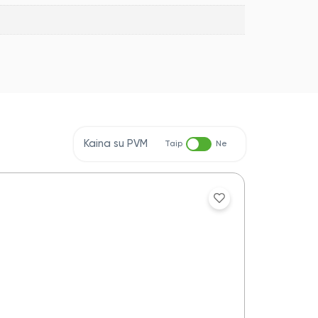
Kaina su PVM
Taip
Ne