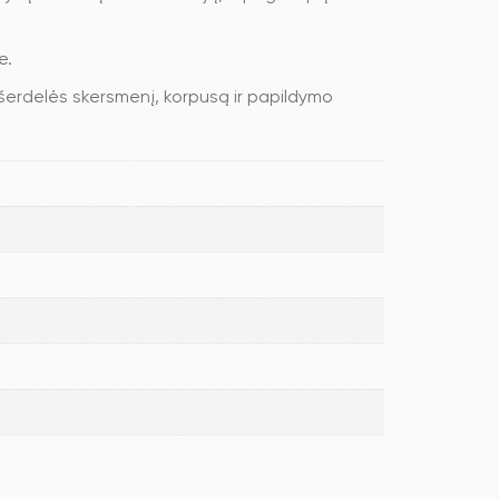
e.
 šerdelės skersmenį, korpusą ir papildymo