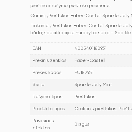
piešimo ir rašymo pieštuku priemonė.
Gaminį „Pieštukas Faber-Castell Sparkle Jelly
Tinkamą „Pieštukas Faber-Castell Sparkle Jelly
būdą; specifikacijoje nurodyta: serija – Sparkle 
EAN
4005401182931
Prekinis ženklas
Faber-Castell
Prekės kodas
FC182931
Serija
Sparkle Jelly Mint
Rašymo tipas
Pieštukas
Produkto tipas
Grafitinis pieštukas, Piešt
Pavirsiaus
Blizgus
efektas