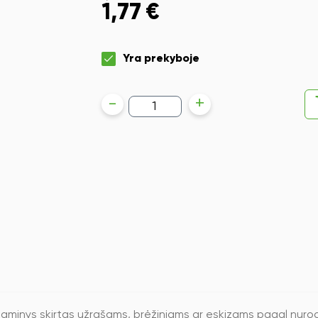
1,77
€
Yra prekyboje
produkto
-
+
kiekis:
Pieštukas
Faber-
Castell
Sparkle
Jelly
Mint
gaminys skirtas užrašams, brėžiniams ar eskizams pagal nurody