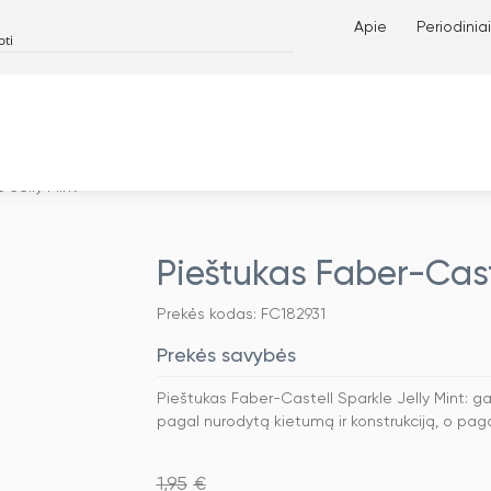
Apie
Periodiniai
 Jelly Mint
Pieštukas Faber-Caste
Prekės kodas: FC182931
Prekės savybės
Pieštukas Faber-Castell Sparkle Jelly Mint: g
pagal nurodytą kietumą ir konstrukciją, o pag
1,95
€