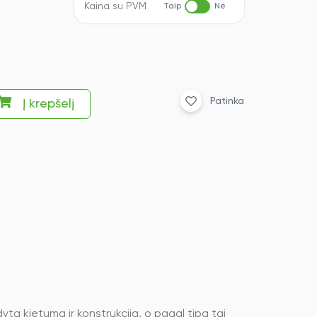
Kaina su PVM
Taip
Ne
Patinka
Į krepšelį
tą kietumą ir konstrukciją, o pagal tipą tai