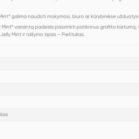
 Mint“ galima naudoti mokymosi, biuro ar kūrybinėse užduotys
 Mint“ variantą padeda pasirinkti patikrinus grafito kietumą,
Jelly Mint ir rašymo tipas – Pieštukas.
ukas