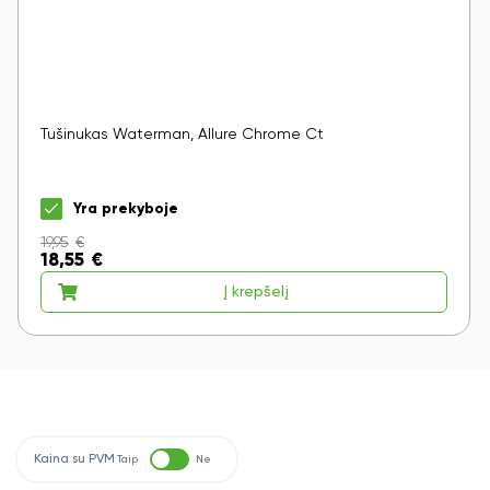
Tušinukas Waterman, Allure Chrome Ct
Yra prekyboje
19,95
€
18,55
€
Į krepšelį
Kaina su PVM
Taip
Ne