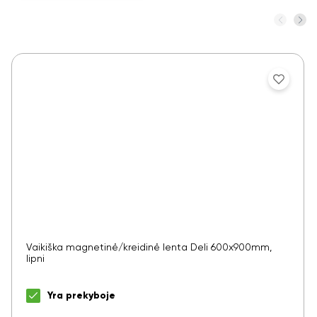
Ar norite sutaupyti
Vaikiška magnetinė/kreidinė lenta Deli 600x900mm,
10%
lipni
nuo savo užsakymo?
Yra prekyboje