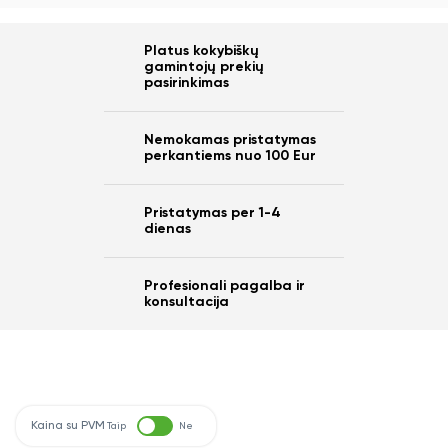
Platus kokybiškų
gamintojų prekių
pasirinkimas
Nemokamas pristatymas
perkantiems nuo 100 Eur
Pristatymas per 1-4
dienas
Profesionali pagalba ir
konsultacija
Kaina su PVM
Taip
Ne