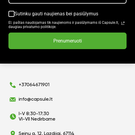
Sutinku gauti naujienas bei pasiūlymus
El. paštas naudojamas tik naujienoms ir pasiūlymams iš Capsule.lt,
daugiau privatumo politikoje.
Prenumeruoti
+37064671901
info@capsule.lt
I-V 8:30-17:30
VI-VII Nedirbame
Seinų g. 12, Lazdijai, 67114