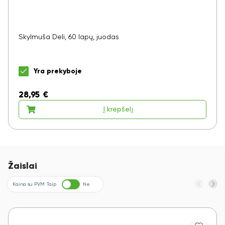
Skylmuša Deli, 60 lapų, juodas
Yra prekyboje
28,95
€
Į krepšelį
Žaislai
Kaina su PVM
Taip
Ne