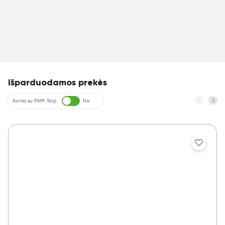
Išparduodamos prekės
Kaina su PVM
Taip
Ne