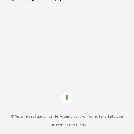
© Visos teisės saugomos |
Privatumo politika
|
Varle.lt marketplace
Sukurta:
PictureIDeas