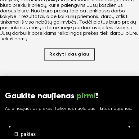
biuro prekių ir priedų, kurie palengvins Jūsų kasdienius
darbus biure. Nuo biuro prekių taip pat priklauso darbo
kokybė ir rezultatai, o be kai kurių priemonių darbų atlikti
tinkamai iš viso nebūtų galimybės. Todėl platus biuro prekių
pasirinkimas mūsų internetinėje parduotuvėje leis išsirinkti
Jūsų darbui ir poreikiams reikalingas prekes tiek darbui biure,
tiek iš namų.
Rodyti daugiau
Gaukite naujienas
pirmi
!
Apie naujausias prekes, taikomas nuolaidas ir kitas naujienas.