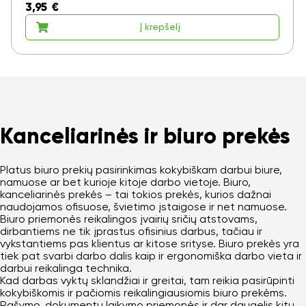
3,95
€
Į krepšelį
Kanceliarinės ir biuro prekės
Platus biuro prekių pasirinkimas kokybiškam darbui biure,
namuose ar bet kurioje kitoje darbo vietoje. Biuro,
kanceliarinės prekės – tai tokios prekės, kurios dažnai
naudojamos ofisuose, švietimo įstaigose ir net namuose.
Biuro priemonės reikalingos įvairių sričių atstovams,
dirbantiems ne tik įprastus ofisinius darbus, tačiau ir
vykstantiems pas klientus ar kitose srityse. Biuro prekės yra
tiek pat svarbi darbo dalis kaip ir ergonomiška darbo vieta ir
darbui reikalinga technika.
Kad darbas vyktų sklandžiai ir greitai, tam reikia pasirūpinti
kokybiškomis ir pačiomis reikalingiausiomis biuro prekėms.
Rašymo, dokumentų laikymo priemonės ir dar daugelis kitų