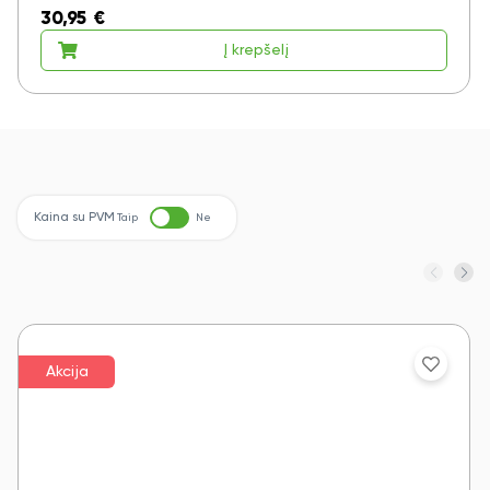
30,95
€
Į krepšelį
Taip
Ne
Kaina su PVM
Taip
Ne
Akcija