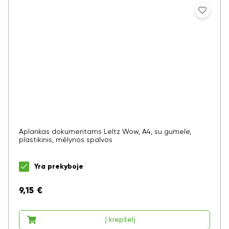
Aplankas dokumentams LeItz Wow, A4, su gumele,
plastikinis, mėlynos spalvos
Yra prekyboje
9,15
€
Į krepšelį