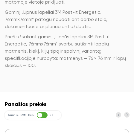
matomoje vietoje priklijuoti.
Gaminį „Lipnūs lapeliai 3M Post-it Energetic,
76mmx76mm“ patogu naudoti ant darbo stalo,
dokumentuose ar planuojant užduotis.
Prieš užsakant gaminį „Lipnūs lapeliai 3M Post-it
Energetic, 76mmx76mm“ svarbu sutikrinti lapelių
matmenis, kiekį, klijų tipą ir spalvinį variantą;
specifikacijoje nurodyta: matmenys – 76 × 76 mm ir lapų
skaičius – 100.
Panašios prekės
Kaina su PVM
Taip
Ne