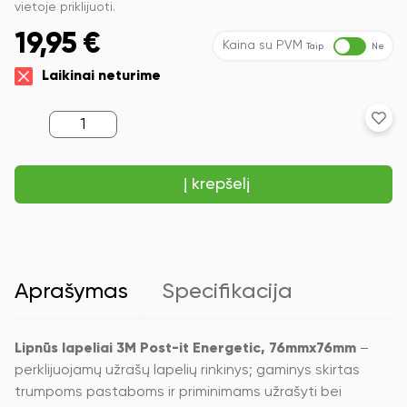
vietoje priklijuoti.
19,95
€
Kaina su PVM
Taip
Ne
Laikinai neturime
produkto
kiekis:
Lipnūs
lapeliai
Į krepšelį
3M
Post-
it®
Energetic,
76mmx76mm,
6
vnt.po
Aprašymas
Specifikacija
100
lapelių
Lipnūs lapeliai 3M Post-it Energetic, 76mmx76mm
–
perklijuojamų užrašų lapelių rinkinys; gaminys skirtas
trumpoms pastaboms ir priminimams užrašyti bei