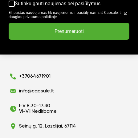
Sutinku gauti naujienas bei pasiūlymus
El. paštas naudojamas tik naujienoms ir pasiūlymams iš Capsule.lt,
daugiau privatumo politikoje.
Prenumeruoti
+37064671901
info@capsule.lt
I-V 8:30-17:30
VI-VII Nedirbame
Seinų g. 12, Lazdijai, 67114