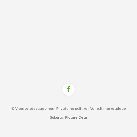
© Visos teisės saugomos |
Privatumo politika
|
Varle.lt marketplace
Sukurta:
PictureIDeas