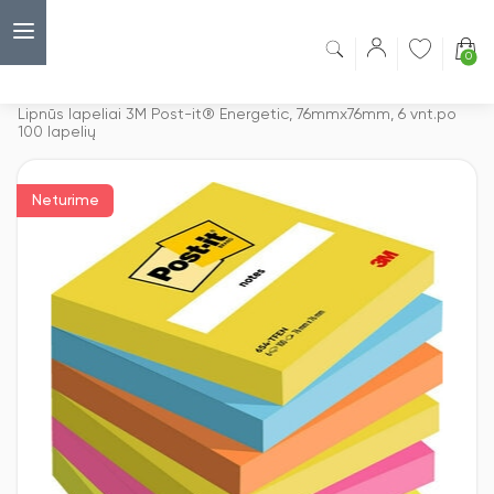
0
Capsulė
›
Lipnūs lapeliai
›
Lipnūs lapeliai 3M Post-it® Energetic, 76mmx76mm, 6 vnt.po
100 lapelių
Neturime