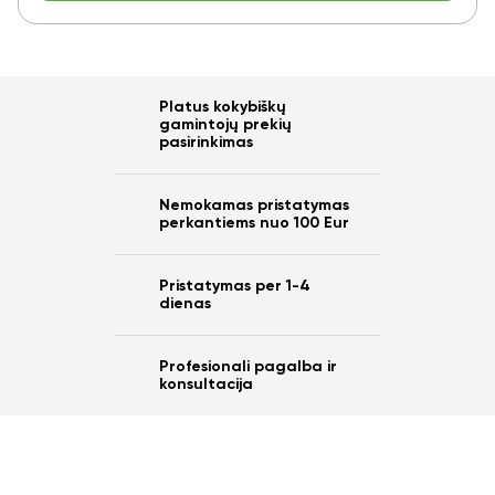
Platus kokybiškų
gamintojų prekių
pasirinkimas
Nemokamas pristatymas
perkantiems nuo 100 Eur
Pristatymas per 1-4
dienas
Profesionali pagalba ir
konsultacija