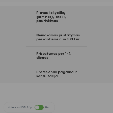
Platus kokybiškų
gamintojų prekių
pasirinkimas
Nemokamas pristatymas
perkantiems nuo 100 Eur
Pristatymas per 1-4
dienas
Profesionali pagalba ir
konsultacija
Kaina su PVM
Taip
Ne