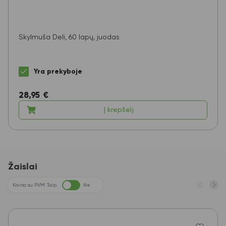
Skylmuša Deli, 60 lapų, juodas
Yra prekyboje
28,95
€
Į krepšelį
Žaislai
Kaina su PVM
Taip
Ne