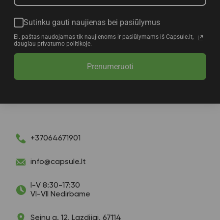
Sutinku gauti naujienas bei pasiūlymus
El. paštas naudojamas tik naujienoms ir pasiūlymams iš Capsule.lt,
daugiau privatumo politikoje.
Prenumeruoti
+37064671901
info@capsule.lt
I-V 8:30-17:30
VI-VII Nedirbame
Seinų g. 12, Lazdijai, 67114