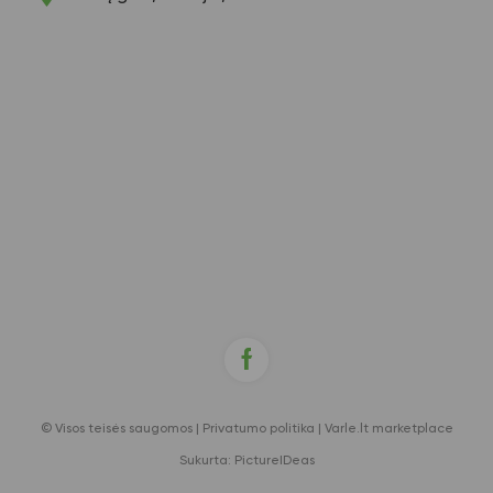
© Visos teisės saugomos |
Privatumo politika
|
Varle.lt marketplace
Sukurta:
PictureIDeas