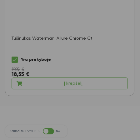
Tušinukas Waterman, Allure Chrome Ct
Yra prekyboje
19,95
€
18,55
€
Į krepšelį
Kaina su PVM
Taip
Ne