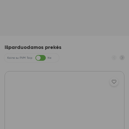
Išparduodamos prekės
Kaina su PVM
Taip
Ne