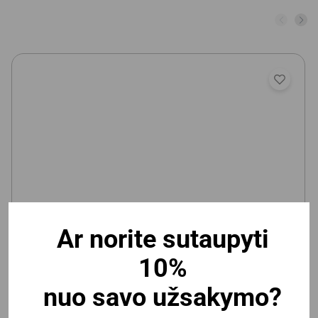
Ar norite sutaupyti
Vaikiška magnetinė/kreidinė lenta Deli 600x900mm,
10%
lipni
nuo savo užsakymo?
Yra prekyboje