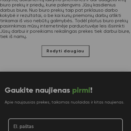
biuro prekių ir priedų, kurie palengvins Jūsų kasdienius
darbus biure. Nuo biuro prekių taip pat priklauso darbo
kokybė ir rezultatai, o be kai kurių priemonių darbų atlikti
tinkamai iš viso nebūtų galimybės. Todėl platus biuro prekių
pasirinkimas mūsų internetinėje parduotuvėje leis išsirinkti
Jūsų darbui ir poreikiams reikalingas prekes tiek darbui biure,
tiek iš namų.
Rodyti daugiau
Gaukite naujienas
pirmi
!
Apie naujausias prekes, taikomas nuolaidas ir kitas naujienas.