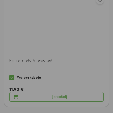
Pirmieji metai (mergaitei)
Yra prekyboje
11,90
€
Į krepšelį