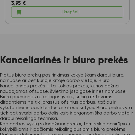
3,95
€
Į krepšelį
Kanceliarinės ir biuro prekės
Platus biuro prekių pasirinkimas kokybiškam darbui biure,
namuose ar bet kurioje kitoje darbo vietoje. Biuro,
kanceliarinės prekės – tai tokios prekės, kurios dažnai
naudojamos ofisuose, švietimo įstaigose ir net namuose.
Biuro priemonės reikalingos įvairių sričių atstovams,
dirbantiems ne tik įprastus ofisinius darbus, tačiau ir
vykstantiems pas klientus ar kitose srityse. Biuro prekės yra
tiek pat svarbi darbo dalis kaip ir ergonomiška darbo vieta ir
darbui reikalinga technika.
Kad darbas vyktų sklandžiai ir greitai, tam reikia pasirūpinti
kokybiškomis ir pačiomis reikalingiausiomis biuro prekėms.
Rašymo, dokumentų laikymo priemonės ir dar daugelis kitų