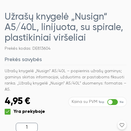
Užrašų knygelė „Nusign“
A5/40L, linijuota, su spirale,
plastikiniai viršeliai
Prekės kodas: DE813604
Prekės savybės
Užrašų knygelė „Nusign“ A5/40L – popierinis užrašų gaminys;
gaminys skirtas informacijai, užduotims ar pastaboms fiksuoti
ranka. „Užrašų knygelė „Nusign“ A5/40L“ duomenys: formatas –
A5.
4,95
€
Kaina su PVM
Taip
Ne
Yra prekyboje
produkto
kiekis: