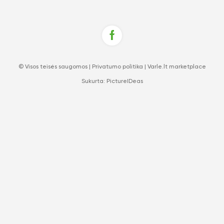
© Visos teisės saugomos |
Privatumo politika
|
Varle.lt marketplace
Sukurta:
PictureIDeas