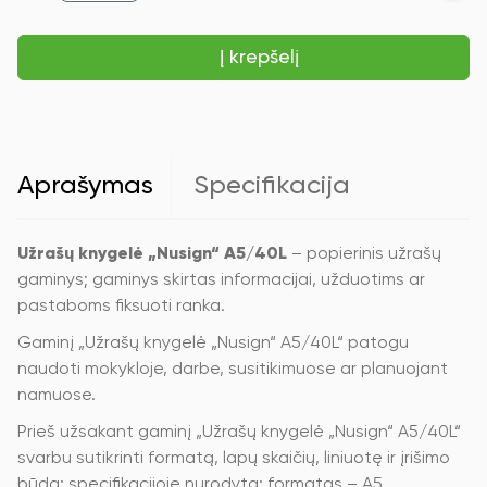
Užrašų
knygelė
Į krepšelį
„Nusign“
A5/40L,
linijuota,
su
spirale,
plastikiniai
viršeliai
Aprašymas
Specifikacija
Užrašų knygelė „Nusign“ A5/40L
– popierinis užrašų
gaminys; gaminys skirtas informacijai, užduotims ar
pastaboms fiksuoti ranka.
Gaminį „Užrašų knygelė „Nusign“ A5/40L“ patogu
naudoti mokykloje, darbe, susitikimuose ar planuojant
namuose.
Prieš užsakant gaminį „Užrašų knygelė „Nusign“ A5/40L“
svarbu sutikrinti formatą, lapų skaičių, liniuotę ir įrišimo
būdą; specifikacijoje nurodyta: formatas – A5.