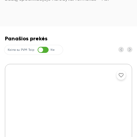
Panašios prekės
Kaina su PVM
Taip
Ne