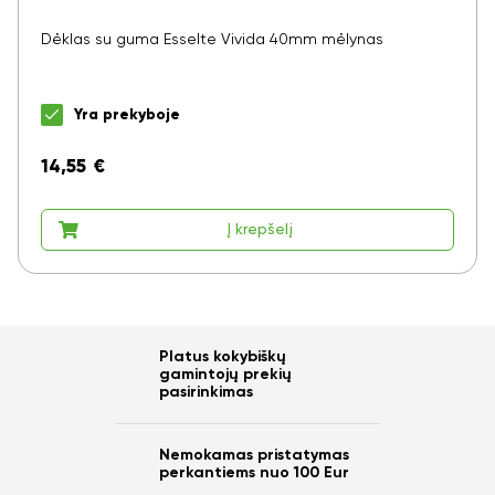
Dėklas su guma Esselte Vivida 40mm mėlynas
Yra prekyboje
14,55
€
Į krepšelį
Platus kokybiškų
gamintojų prekių
pasirinkimas
Nemokamas pristatymas
perkantiems nuo 100 Eur