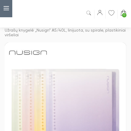
0
Capsulė
›
Sąsiuviniai su spirale
›
Užrašų knygelė „Nusign“ A5/40L, linijuota, su spirale, plastikiniai
viršeliai