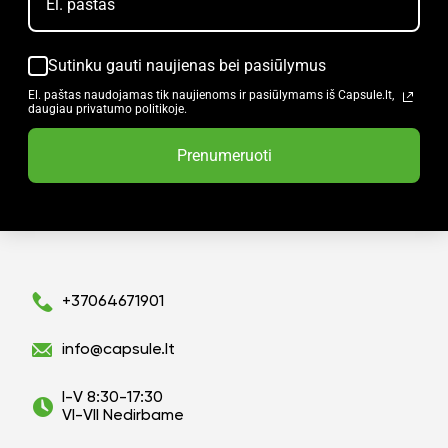
Sutinku gauti naujienas bei pasiūlymus
El. paštas naudojamas tik naujienoms ir pasiūlymams iš Capsule.lt,
daugiau privatumo politikoje.
Prenumeruoti
+37064671901
info@capsule.lt
I-V 8:30-17:30
VI-VII Nedirbame