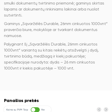
smulki dokumentų tvirtinimo priemonė; gaminys skirtas
lapams ar dokumentų rinkiniams laikinai arba nuolat
sutvirtinti.
Gaminys „Sąvaržėlės Durable, 26mm cinkuotos 1000vnt“
praverčia biure, mokykloje ar tvarkant dokumentus
namuose.
Palyginant šį „Sąvaržėlės Durable, 26mm cinkuotos
1000vnt“ variantą su kitais reikėtų atsižvelgti į dydį,
tvirtinimo būdą, medžiagą ir kiekį pakuotėje;
specifikacijoje nurodyta: dydis – 26 mm cinkuotos
1000vnt ir kiekis pakuotėje – 1000 vnt.
Panašios prekės
Kaina su PVM
Taip
Ne