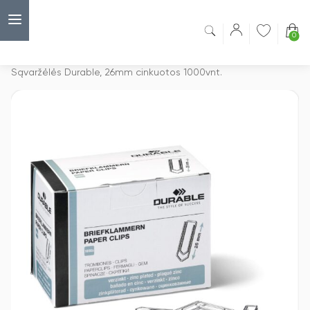
0
Capsulė
›
Sąvaržėlės
›
Sąvaržėlės Durable, 26mm cinkuotos 1000vnt.