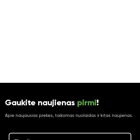
Gaukite naujienas
pirmi
!
Apie naujausias prekes, taikomas nuolaidas ir kitas naujienas.