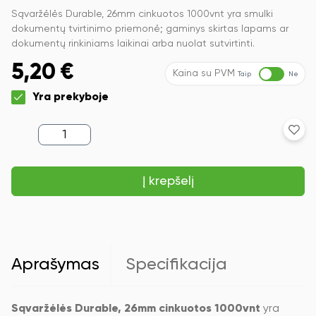
Sąvaržėlės Durable, 26mm cinkuotos 1000vnt yra smulki
dokumentų tvirtinimo priemonė; gaminys skirtas lapams ar
dokumentų rinkiniams laikinai arba nuolat sutvirtinti.
5,20
€
Kaina su PVM
Taip
Ne
Yra prekyboje
produkto
kiekis:
Sąvaržėlės
Durable,
Į krepšelį
26mm
cinkuotos
1000vnt.
Aprašymas
Specifikacija
Sąvaržėlės Durable, 26mm cinkuotos 1000vnt
yra