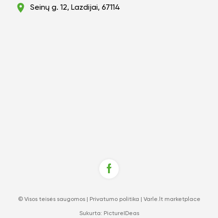
Seinų g. 12, Lazdijai, 67114
© Visos teisės saugomos |
Privatumo politika
|
Varle.lt marketplace
Sukurta:
PictureIDeas