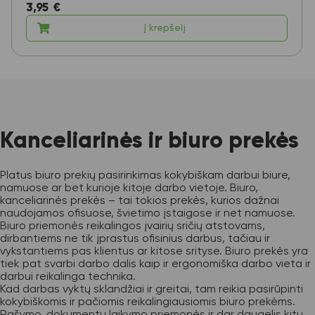
3,95
€
Į krepšelį
Kanceliarinės ir biuro prekės
Platus biuro prekių pasirinkimas kokybiškam darbui biure,
namuose ar bet kurioje kitoje darbo vietoje. Biuro,
kanceliarinės prekės – tai tokios prekės, kurios dažnai
naudojamos ofisuose, švietimo įstaigose ir net namuose.
Biuro priemonės reikalingos įvairių sričių atstovams,
dirbantiems ne tik įprastus ofisinius darbus, tačiau ir
vykstantiems pas klientus ar kitose srityse. Biuro prekės yra
tiek pat svarbi darbo dalis kaip ir ergonomiška darbo vieta ir
darbui reikalinga technika.
Kad darbas vyktų sklandžiai ir greitai, tam reikia pasirūpinti
kokybiškomis ir pačiomis reikalingiausiomis biuro prekėms.
Rašymo, dokumentų laikymo priemonės ir dar daugelis kitų