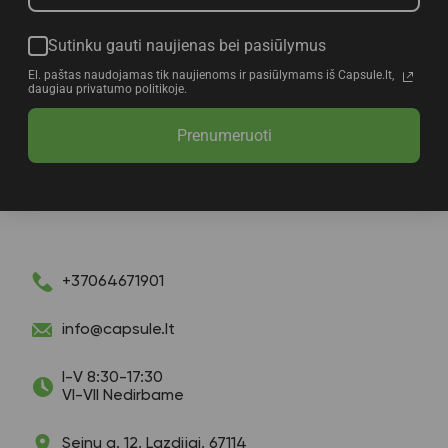
Sutinku gauti naujienas bei pasiūlymus
El. paštas naudojamas tik naujienoms ir pasiūlymams iš Capsule.lt,
daugiau privatumo politikoje.
Prenumeruoti
+37064671901
info@capsule.lt
I-V 8:30-17:30
VI-VII Nedirbame
Seinų g. 12, Lazdijai, 67114