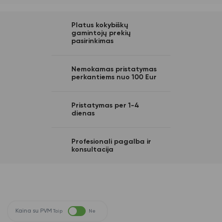
Platus kokybiškų
gamintojų prekių
pasirinkimas
Nemokamas pristatymas
perkantiems nuo 100 Eur
Pristatymas per 1-4
dienas
Profesionali pagalba ir
konsultacija
Kaina su PVM
Taip
Ne