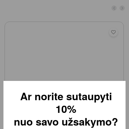
Ar norite sutaupyti
Vaikiška magnetinė/kreidinė lenta Deli 600x900mm,
10%
lipni
nuo savo užsakymo?
Yra prekyboje