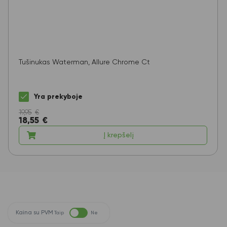
Tušinukas Waterman, Allure Chrome Ct
Yra prekyboje
19,95
€
18,55
€
Į krepšelį
Kaina su PVM
Taip
Ne