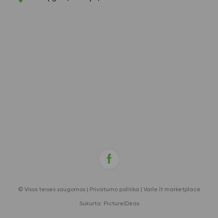
© Visos teisės saugomos |
Privatumo politika
|
Varle.lt marketplace
Sukurta:
PictureIDeas