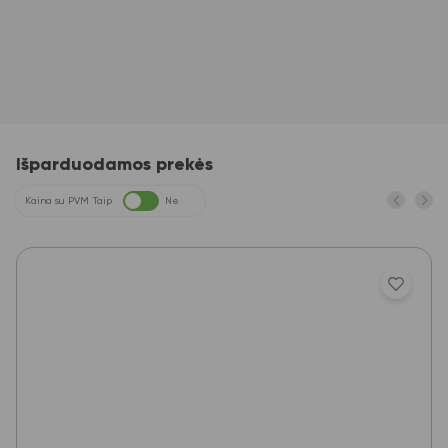
Išparduodamos prekės
Kaina su PVM
Taip
Ne