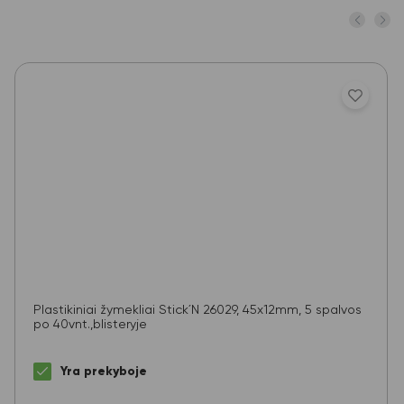
Plastikiniai žymekliai Stick´N 26029, 45x12mm, 5 spalvos
po 40vnt.,blisteryje
Yra prekyboje