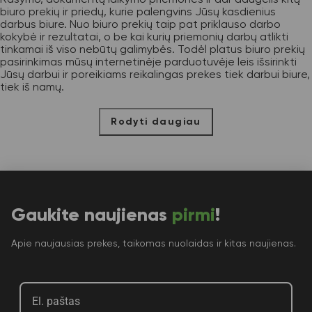
biuro prekių ir priedų, kurie palengvins Jūsų kasdienius
darbus biure. Nuo biuro prekių taip pat priklauso darbo
kokybė ir rezultatai, o be kai kurių priemonių darbų atlikti
tinkamai iš viso nebūtų galimybės. Todėl platus biuro prekių
pasirinkimas mūsų internetinėje parduotuvėje leis išsirinkti
Jūsų darbui ir poreikiams reikalingas prekes tiek darbui biure,
tiek iš namų.
Rodyti daugiau
Gaukite naujienas
pirmi
!
Apie naujausias prekes, taikomas nuolaidas ir kitas naujienas.