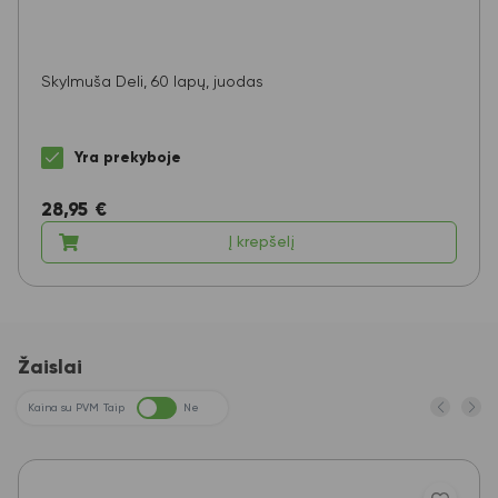
Skylmuša Deli, 60 lapų, juodas
Yra prekyboje
28,95
€
Į krepšelį
Žaislai
Kaina su PVM
Taip
Ne