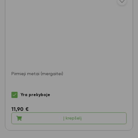
Pirmieji metai (mergaitei)
Yra prekyboje
11,90
€
Į krepšelį