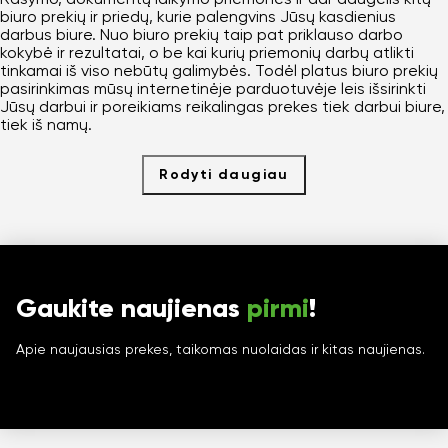
biuro prekių ir priedų, kurie palengvins Jūsų kasdienius
darbus biure. Nuo biuro prekių taip pat priklauso darbo
kokybė ir rezultatai, o be kai kurių priemonių darbų atlikti
tinkamai iš viso nebūtų galimybės. Todėl platus biuro prekių
pasirinkimas mūsų internetinėje parduotuvėje leis išsirinkti
Jūsų darbui ir poreikiams reikalingas prekes tiek darbui biure,
tiek iš namų.
Rodyti daugiau
Gaukite naujienas
pirmi
!
Apie naujausias prekes, taikomas nuolaidas ir kitas naujienas.