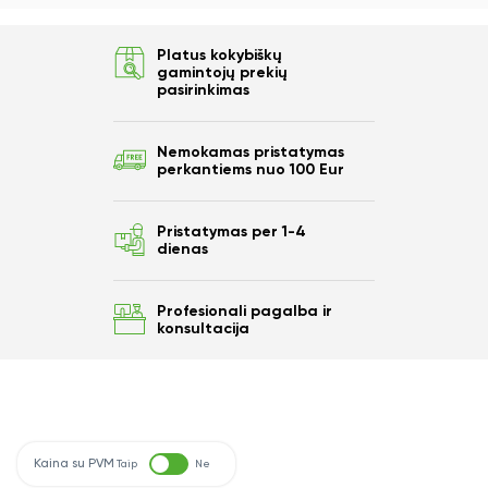
Platus kokybiškų
gamintojų prekių
pasirinkimas
Nemokamas pristatymas
perkantiems nuo 100 Eur
Pristatymas per 1-4
dienas
Profesionali pagalba ir
konsultacija
Kaina su PVM
Taip
Ne