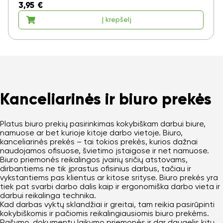
3,95
€
Į krepšelį
Kanceliarinės ir biuro prekės
Platus biuro prekių pasirinkimas kokybiškam darbui biure,
namuose ar bet kurioje kitoje darbo vietoje. Biuro,
kanceliarinės prekės – tai tokios prekės, kurios dažnai
naudojamos ofisuose, švietimo įstaigose ir net namuose.
Biuro priemonės reikalingos įvairių sričių atstovams,
dirbantiems ne tik įprastus ofisinius darbus, tačiau ir
vykstantiems pas klientus ar kitose srityse. Biuro prekės yra
tiek pat svarbi darbo dalis kaip ir ergonomiška darbo vieta ir
darbui reikalinga technika.
Kad darbas vyktų sklandžiai ir greitai, tam reikia pasirūpinti
kokybiškomis ir pačiomis reikalingiausiomis biuro prekėms.
Rašymo, dokumentų laikymo priemonės ir dar daugelis kitų