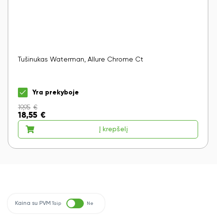
Tušinukas Waterman, Allure Chrome Ct
Yra prekyboje
19,95
€
18,55
€
Į krepšelį
Kaina su PVM
Taip
Ne