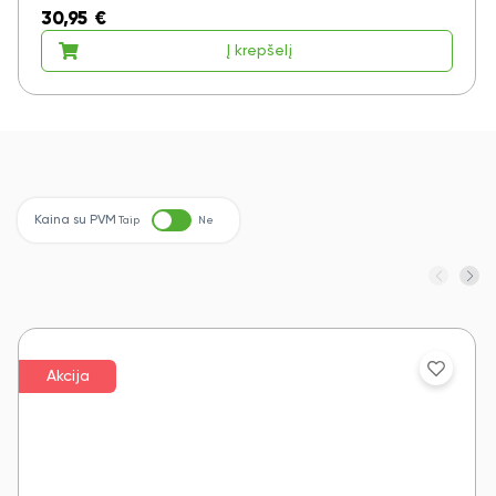
30,95
€
Į krepšelį
Kaina su PVM
Taip
Ne
Akcija