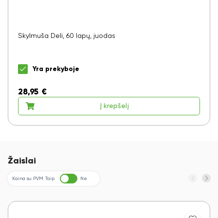
Skylmuša Deli, 60 lapų, juodas
Yra prekyboje
28,95
€
Į krepšelį
Žaislai
Kaina su PVM
Taip
Ne