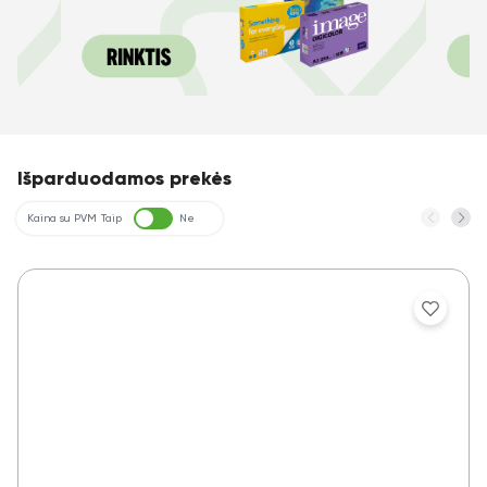
Išparduodamos prekės
Kaina su PVM
Taip
Ne