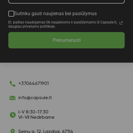
Sutinku gauti naujienas bei pasiūlymus
El. paštas naudojamas tik naujienoms ir pasiūlymams iš Capsule.lt,
daugiau privatumo politikoje.
Prenumeruoti
+37064671901
info@capsule.lt
I-V 8:30-17:30
VI-VII Nedirbame
Seinų g. 12, Lazdijai, 67114