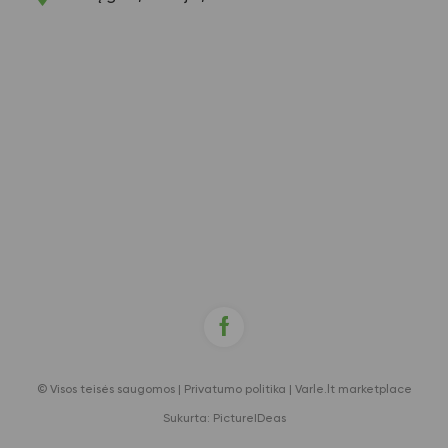
© Visos teisės saugomos |
Privatumo politika
|
Varle.lt marketplace
Sukurta:
PictureIDeas