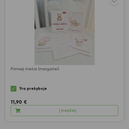
Pirmieji metai (mergaitei)
Yra prekyboje
11,90
€
Į krepšelį