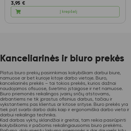
3,95
€
Į krepšelį
Kanceliarinės ir biuro prekės
Platus biuro prekių pasirinkimas kokybiškam darbui biure,
namuose ar bet kurioje kitoje darbo vietoje. Biuro,
kanceliarinės prekės – tai tokios prekės, kurios dažnai
naudojamos ofisuose, švietimo įstaigose ir net namuose.
Biuro priemonės reikalingos įvairių sričių atstovams,
dirbantiems ne tik įprastus ofisinius darbus, tačiau ir
vykstantiems pas klientus ar kitose srityse. Biuro prekės yra
tiek pat svarbi darbo dalis kaip ir ergonomiška darbo vieta ir
darbui reikalinga technika.
Kad darbas vyktų sklandžiai ir greitai, tam reikia pasirūpinti
kokybiškomis ir pačiomis reikalingiausiomis biuro prekėms.
Rašymo, dokumentų laikymo priemonės ir dar daugelis kitų