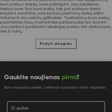
biuro prekių ir priedų, kurie palengvins Jūsų kasdienius
darbus biure. Nuo biuro prekių taip pat priklauso darbo
kokybė ir rezultatai, o be kai kurių priemonių darbų atlikti
tinkamai iš viso nebūtų galimybės. Todėl platus biuro prekių
pasirinkimas mūsų internetinėje parduotuvėje leis išsirinkti
Jūsų darbui ir poreikiams reikalingas prekes tiek darbui biure,
tiek iš namų.
Rodyti daugiau
Gaukite naujienas
pirmi
!
Apie naujausias prekes, taikomas nuolaidas ir kitas naujienas.