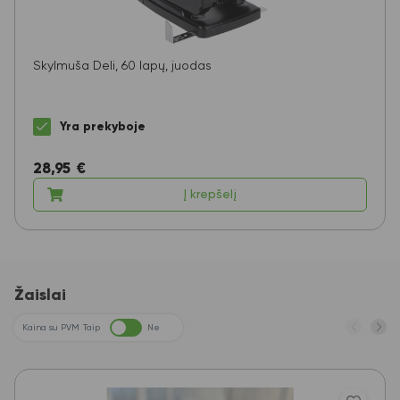
Skylmuša Deli, 60 lapų, juodas
Yra prekyboje
28,95
€
Į krepšelį
Žaislai
Kaina su PVM
Taip
Ne