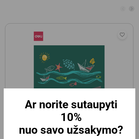
Ar norite sutaupyti
Vaikiška magnetinė/kreidinė lenta Deli 600x900mm,
10%
lipni
nuo savo užsakymo?
Yra prekyboje