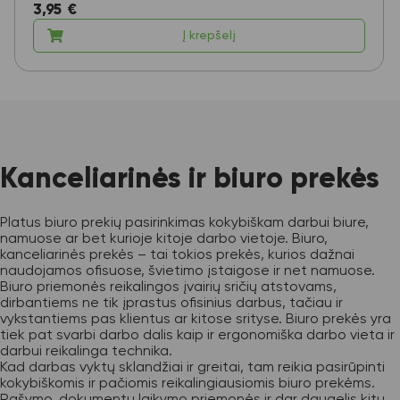
3,95
€
Į krepšelį
Kanceliarinės ir biuro prekės
Platus biuro prekių pasirinkimas kokybiškam darbui biure,
namuose ar bet kurioje kitoje darbo vietoje. Biuro,
kanceliarinės prekės – tai tokios prekės, kurios dažnai
naudojamos ofisuose, švietimo įstaigose ir net namuose.
Biuro priemonės reikalingos įvairių sričių atstovams,
dirbantiems ne tik įprastus ofisinius darbus, tačiau ir
vykstantiems pas klientus ar kitose srityse. Biuro prekės yra
tiek pat svarbi darbo dalis kaip ir ergonomiška darbo vieta ir
darbui reikalinga technika.
Kad darbas vyktų sklandžiai ir greitai, tam reikia pasirūpinti
kokybiškomis ir pačiomis reikalingiausiomis biuro prekėms.
Rašymo, dokumentų laikymo priemonės ir dar daugelis kitų