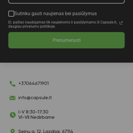
Sutinku gauti naujienas bei pasiūlymus
El. paštas naudojamas tik naujienoms ir pasiūlymams iš Capsule.lt,
daugiau privatumo politikoje.
Prenumeruoti
+37064671901
info@capsule.lt
I-V 8:30-17:30
VI-VII Nedirbame
Seinų g. 12, Lazdijai, 67114