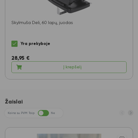
Skylmuša Deli, 60 lapų, juodas
Yra prekyboje
28,95
€
Į krepšelį
Žaislai
Kaina su PVM
Taip
Ne