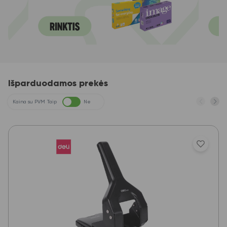
Išparduodamos prekės
Kaina su PVM
Taip
Ne