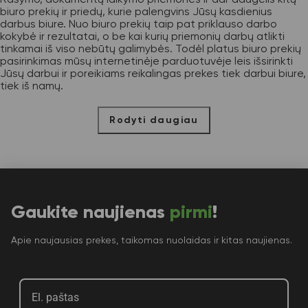
biuro prekių ir priedų, kurie palengvins Jūsų kasdienius
darbus biure. Nuo biuro prekių taip pat priklauso darbo
kokybė ir rezultatai, o be kai kurių priemonių darbų atlikti
tinkamai iš viso nebūtų galimybės. Todėl platus biuro prekių
pasirinkimas mūsų internetinėje parduotuvėje leis išsirinkti
Jūsų darbui ir poreikiams reikalingas prekes tiek darbui biure,
tiek iš namų.
Rodyti daugiau
Gaukite naujienas
pirmi
!
Apie naujausias prekes, taikomas nuolaidas ir kitas naujienas.