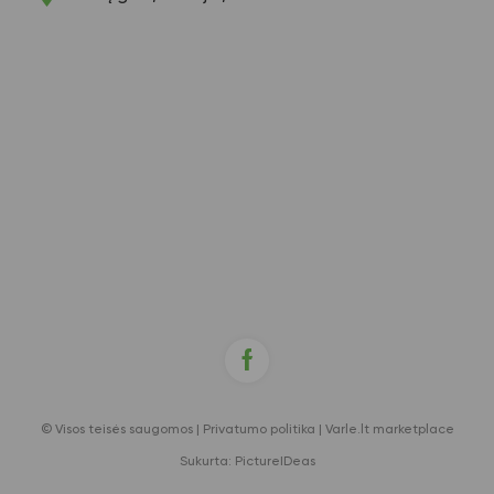
© Visos teisės saugomos |
Privatumo politika
|
Varle.lt marketplace
Sukurta:
PictureIDeas