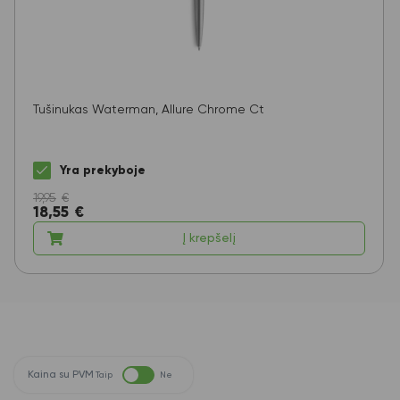
Tušinukas Waterman, Allure Chrome Ct
Yra prekyboje
19,95
€
18,55
€
Į krepšelį
Kaina su PVM
Taip
Ne