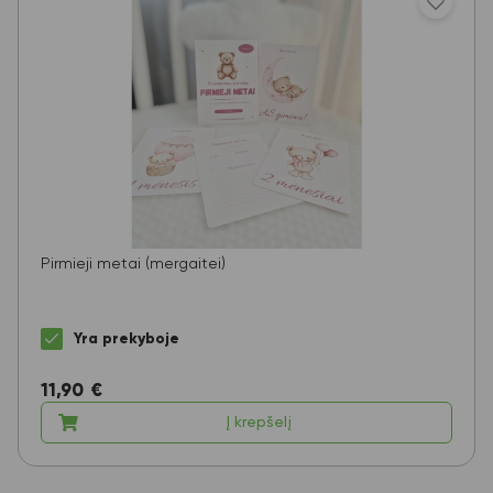
Pirmieji metai (mergaitei)
Yra prekyboje
11,90
€
Į krepšelį