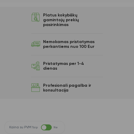
Platus kokybiškų
gamintojų prekių
pasirinkimas
Nemokamas pristatymas
perkantiems nuo 100 Eur
Pristatymas per 1-4
dienas
Profesionali pagalba ir
konsultacija
Kaina su PVM
Taip
Ne