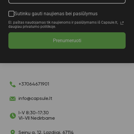
Sutinku gauti naujienas bei pasiūlymus
El. paštas naudojamas tik naujienoms ir pasiūlymams iš Capsule.lt,
daugiau privatumo politikoje.
Prenumeruoti
+37064671901
info@capsule.lt
I-V 8:30-17:30
VI-VII Nedirbame
Seinų g. 12, Lazdijai, 67114