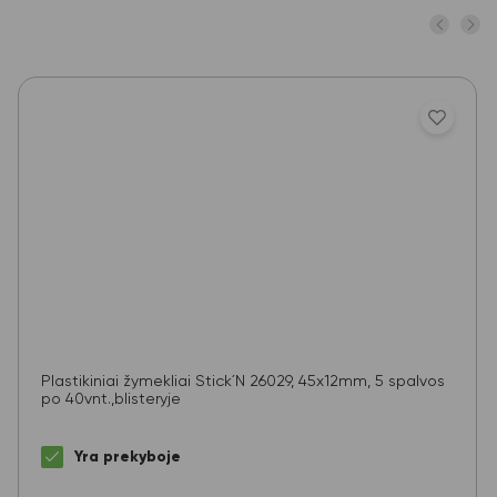
Plastikiniai žymekliai Stick´N 26029, 45x12mm, 5 spalvos
po 40vnt.,blisteryje
Yra prekyboje