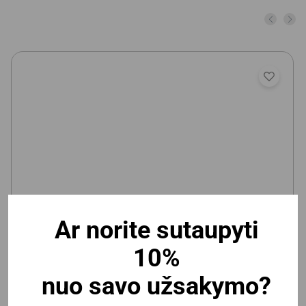
Ar norite sutaupyti
Vaikiška magnetinė/kreidinė lenta Deli 600x900mm,
10%
lipni
nuo savo užsakymo?
Yra prekyboje