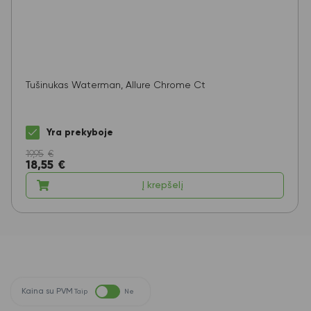
Tušinukas Waterman, Allure Chrome Ct
Yra prekyboje
19,95
€
18,55
€
Į krepšelį
Kaina su PVM
Taip
Ne