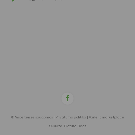
© Visos teisės saugomos |
Privatumo politika
|
Varle.lt marketplace
Sukurta:
PictureIDeas