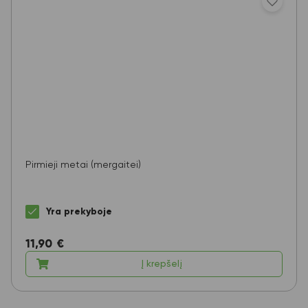
Pirmieji metai (mergaitei)
Yra prekyboje
11,90
€
Į krepšelį