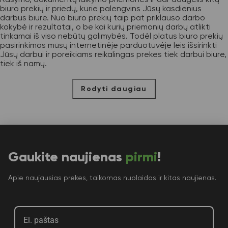
biuro prekių ir priedų, kurie palengvins Jūsų kasdienius
darbus biure. Nuo biuro prekių taip pat priklauso darbo
kokybė ir rezultatai, o be kai kurių priemonių darbų atlikti
tinkamai iš viso nebūtų galimybės. Todėl platus biuro prekių
pasirinkimas mūsų internetinėje parduotuvėje leis išsirinkti
Jūsų darbui ir poreikiams reikalingas prekes tiek darbui biure,
tiek iš namų.
Rodyti daugiau
Gaukite naujienas
pirmi
!
Apie naujausias prekes, taikomas nuolaidas ir kitas naujienas.