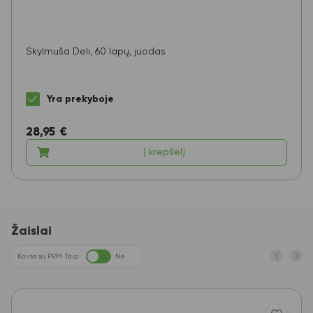
Skylmuša Deli, 60 lapų, juodas
Yra prekyboje
28,95
€
Į krepšelį
Žaislai
Kaina su PVM
Taip
Ne