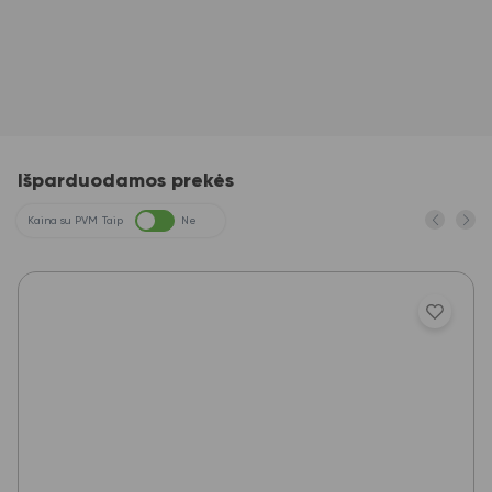
Išparduodamos prekės
Kaina su PVM
Taip
Ne