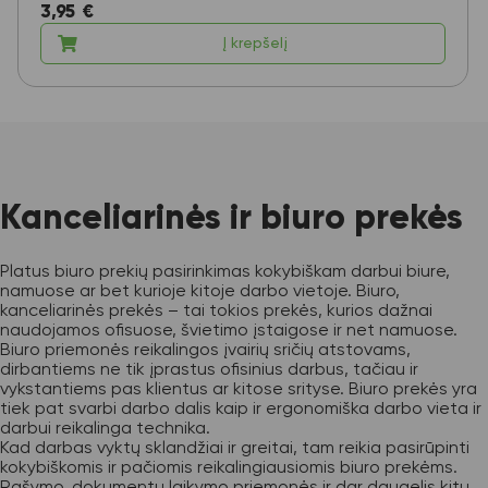
3,95
€
Į krepšelį
Kanceliarinės ir biuro prekės
Platus biuro prekių pasirinkimas kokybiškam darbui biure,
namuose ar bet kurioje kitoje darbo vietoje. Biuro,
kanceliarinės prekės – tai tokios prekės, kurios dažnai
naudojamos ofisuose, švietimo įstaigose ir net namuose.
Biuro priemonės reikalingos įvairių sričių atstovams,
dirbantiems ne tik įprastus ofisinius darbus, tačiau ir
vykstantiems pas klientus ar kitose srityse. Biuro prekės yra
tiek pat svarbi darbo dalis kaip ir ergonomiška darbo vieta ir
darbui reikalinga technika.
Kad darbas vyktų sklandžiai ir greitai, tam reikia pasirūpinti
kokybiškomis ir pačiomis reikalingiausiomis biuro prekėms.
Rašymo, dokumentų laikymo priemonės ir dar daugelis kitų