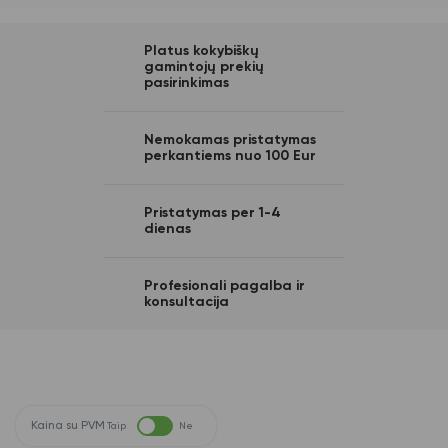
Platus kokybiškų
gamintojų prekių
pasirinkimas
Nemokamas pristatymas
perkantiems nuo 100 Eur
Pristatymas per 1-4
dienas
Profesionali pagalba ir
konsultacija
Kaina su PVM
Taip
Ne