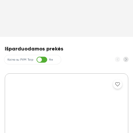
Išparduodamos prekės
Kaina su PVM
Taip
Ne