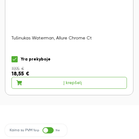
Tušinukas Waterman, Allure Chrome Ct
Yra prekyboje
19,95
€
18,55
€
Į krepšelį
Kaina su PVM
Taip
Ne