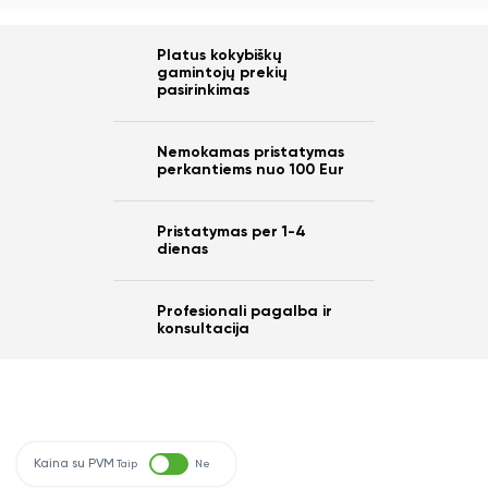
Platus kokybiškų
gamintojų prekių
pasirinkimas
Nemokamas pristatymas
perkantiems nuo 100 Eur
Pristatymas per 1-4
dienas
Profesionali pagalba ir
konsultacija
Kaina su PVM
Taip
Ne