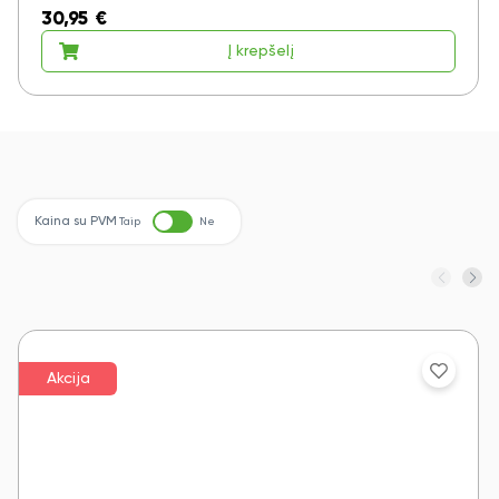
30,95
€
Į krepšelį
Kaina su PVM
Taip
Ne
Akcija