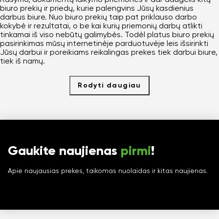
biuro prekių ir priedų, kurie palengvins Jūsų kasdienius
darbus biure. Nuo biuro prekių taip pat priklauso darbo
kokybė ir rezultatai, o be kai kurių priemonių darbų atlikti
tinkamai iš viso nebūtų galimybės. Todėl platus biuro prekių
pasirinkimas mūsų internetinėje parduotuvėje leis išsirinkti
Jūsų darbui ir poreikiams reikalingas prekes tiek darbui biure,
tiek iš namų.
Rodyti daugiau
Gaukite naujienas
pirmi
!
Apie naujausias prekes, taikomas nuolaidas ir kitas naujienas.