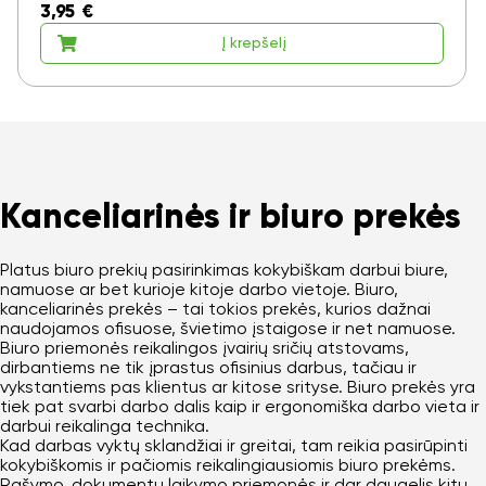
3,95
€
Į krepšelį
Kanceliarinės ir biuro prekės
Platus biuro prekių pasirinkimas kokybiškam darbui biure,
namuose ar bet kurioje kitoje darbo vietoje. Biuro,
kanceliarinės prekės – tai tokios prekės, kurios dažnai
naudojamos ofisuose, švietimo įstaigose ir net namuose.
Biuro priemonės reikalingos įvairių sričių atstovams,
dirbantiems ne tik įprastus ofisinius darbus, tačiau ir
vykstantiems pas klientus ar kitose srityse. Biuro prekės yra
tiek pat svarbi darbo dalis kaip ir ergonomiška darbo vieta ir
darbui reikalinga technika.
Kad darbas vyktų sklandžiai ir greitai, tam reikia pasirūpinti
kokybiškomis ir pačiomis reikalingiausiomis biuro prekėms.
Rašymo, dokumentų laikymo priemonės ir dar daugelis kitų