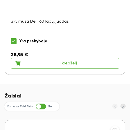
Skylmuša Deli, 60 lapų, juodas
Yra prekyboje
28,95
€
Į krepšelį
Žaislai
Kaina su PVM
Taip
Ne