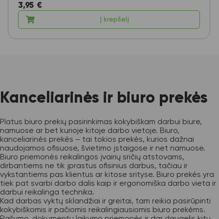
3,95
€
Į krepšelį
Kanceliarinės ir biuro prekės
Platus biuro prekių pasirinkimas kokybiškam darbui biure,
namuose ar bet kurioje kitoje darbo vietoje. Biuro,
kanceliarinės prekės – tai tokios prekės, kurios dažnai
naudojamos ofisuose, švietimo įstaigose ir net namuose.
Biuro priemonės reikalingos įvairių sričių atstovams,
dirbantiems ne tik įprastus ofisinius darbus, tačiau ir
vykstantiems pas klientus ar kitose srityse. Biuro prekės yra
tiek pat svarbi darbo dalis kaip ir ergonomiška darbo vieta ir
darbui reikalinga technika.
Kad darbas vyktų sklandžiai ir greitai, tam reikia pasirūpinti
kokybiškomis ir pačiomis reikalingiausiomis biuro prekėms.
Rašymo, dokumentų laikymo priemonės ir dar daugelis kitų