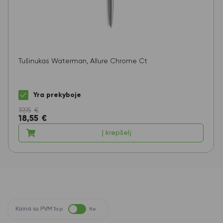
Tušinukas Waterman, Allure Chrome Ct
Yra prekyboje
19,95
€
18,55
€
Į krepšelį
Kaina su PVM
Taip
Ne