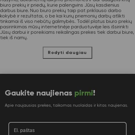
biuro prekių ir priedų, kurie palengvins Jūsų kasdienius
darbus biure. Nuo biuro prekių taip pat priklauso darbo
kokybė ir rezultatai, o be kai kurių priemonių darbų atlikti
tinkamai iš viso nebūtų galimybės. Todėl platus biuro prekių
pasirinkimas mūsų internetinėje parduotuvėje leis išsirinkti
Jūsų darbui ir poreikiams reikalingas prekes tiek darbui biure,
tiek iš namų.
Rodyti daugiau
Gaukite naujienas
pirmi
!
Apie naujausias prekes, taikomas nuolaidas ir kitas naujienas.