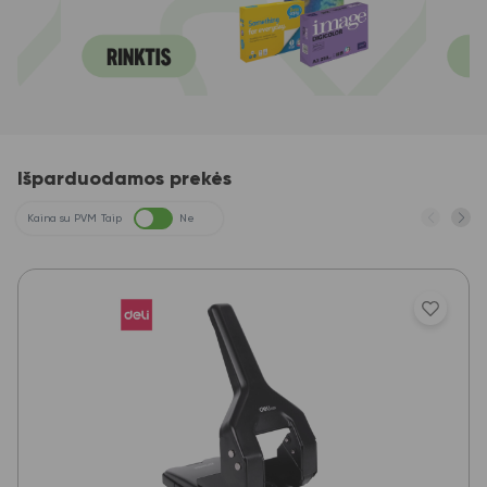
Išparduodamos prekės
Kaina su PVM
Taip
Ne