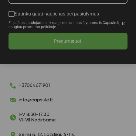
Sutinku gauti naujienas bei pasiūlymus
El. paštas naudojamas tik naujienoms ir pasiūlymams iš Capsule.lt,
daugiau privatumo politikoje.
Prenumeruoti
+37064671901
info@capsule.lt
I-V 8:30-17:30
VI-VII Nedirbame
Seinų g. 12, Lazdijai, 67114