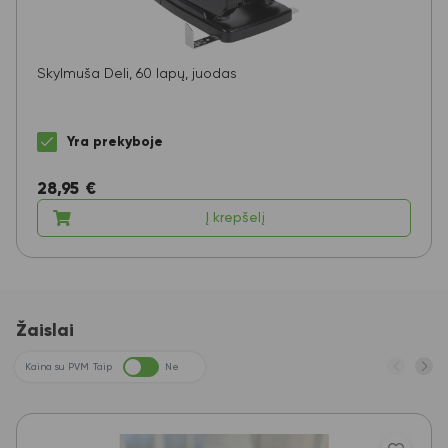
Skylmuša Deli, 60 lapų, juodas
Yra prekyboje
28,95
€
Į krepšelį
Žaislai
Kaina su PVM
Taip
Ne