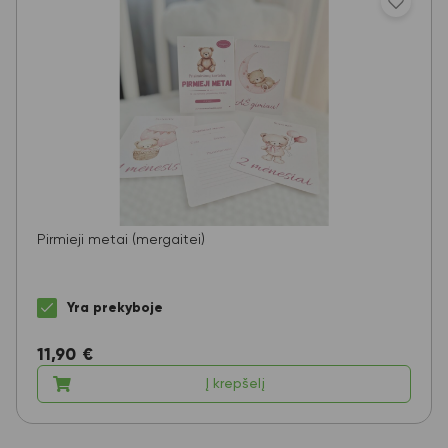
Pirmieji metai (mergaitei)
Yra prekyboje
11,90
€
Į krepšelį