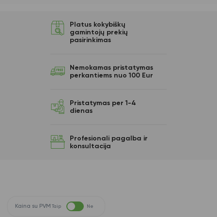
Platus kokybiškų
gamintojų prekių
pasirinkimas
Nemokamas pristatymas
perkantiems nuo 100 Eur
Pristatymas per 1-4
dienas
Profesionali pagalba ir
konsultacija
Kaina su PVM
Taip
Ne