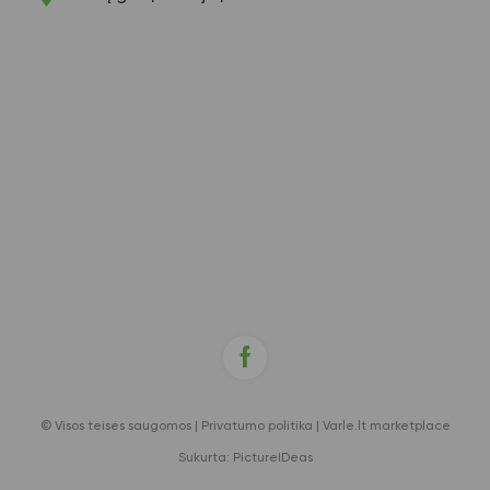
© Visos teisės saugomos |
Privatumo politika
|
Varle.lt marketplace
Sukurta:
PictureIDeas