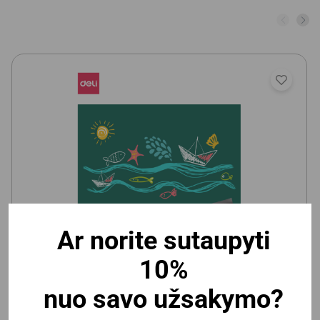
Ar norite sutaupyti
Vaikiška magnetinė/kreidinė lenta Deli 600x900mm,
10%
lipni
nuo savo užsakymo?
Yra prekyboje