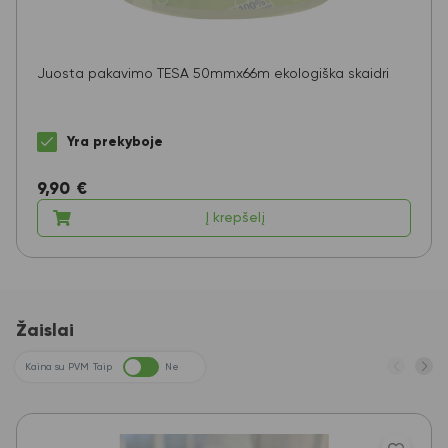
Juosta pakavimo TESA 50mmx66m ekologiška skaidri
Yra prekyboje
9,90
€
Į krepšelį
Žaislai
Kaina su PVM
Taip
Ne