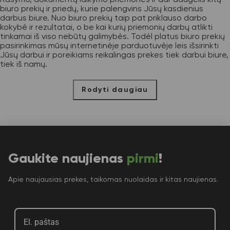
biuro prekių ir priedų, kurie palengvins Jūsų kasdienius
darbus biure. Nuo biuro prekių taip pat priklauso darbo
kokybė ir rezultatai, o be kai kurių priemonių darbų atlikti
tinkamai iš viso nebūtų galimybės. Todėl platus biuro prekių
pasirinkimas mūsų internetinėje parduotuvėje leis išsirinkti
Jūsų darbui ir poreikiams reikalingas prekes tiek darbui biure,
tiek iš namų.
Rodyti daugiau
Gaukite naujienas
pirmi
!
Apie naujausias prekes, taikomas nuolaidas ir kitas naujienas.