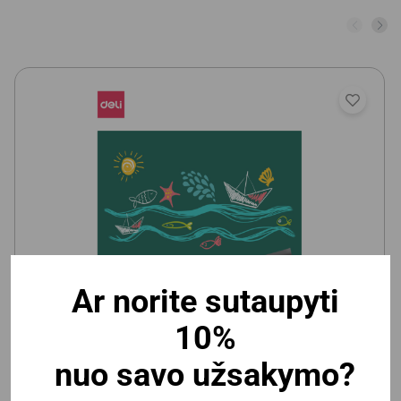
Ar norite sutaupyti
Vaikiška magnetinė/kreidinė lenta Deli 600x900mm,
10%
lipni
nuo savo užsakymo?
Yra prekyboje