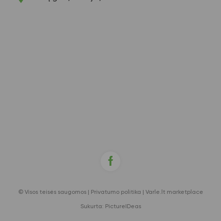
© Visos teisės saugomos |
Privatumo politika
|
Varle.lt marketplace
Sukurta:
PictureIDeas