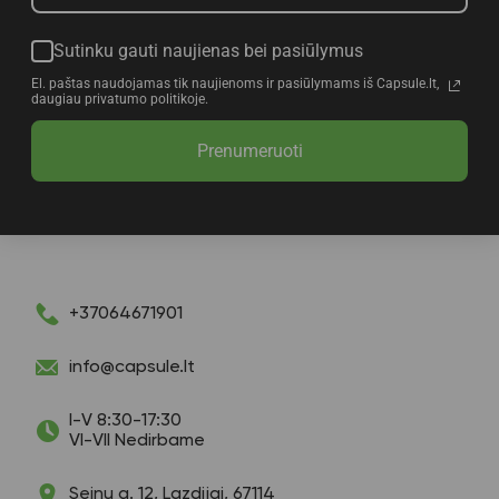
Sutinku gauti naujienas bei pasiūlymus
El. paštas naudojamas tik naujienoms ir pasiūlymams iš Capsule.lt,
daugiau privatumo politikoje.
Prenumeruoti
+37064671901
info@capsule.lt
I-V 8:30-17:30
VI-VII Nedirbame
Seinų g. 12, Lazdijai, 67114