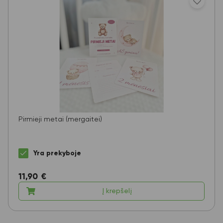
Pirmieji metai (mergaitei)
Yra prekyboje
11,90
€
Į krepšelį