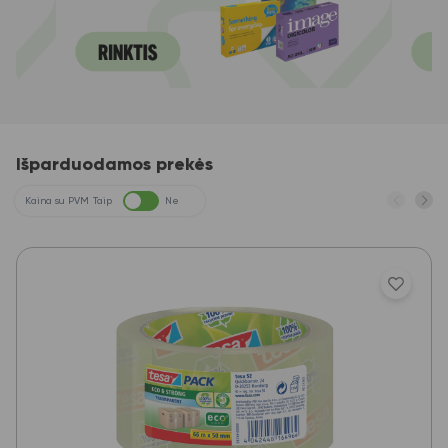
Išparduodamos prekės
Kaina su PVM
Taip
Ne