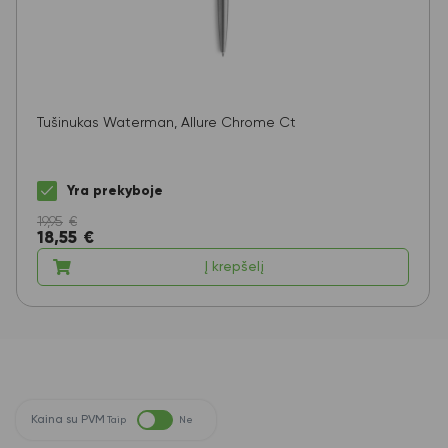
Tušinukas Waterman, Allure Chrome Ct
Yra prekyboje
19,95
€
18,55
€
Į krepšelį
Kaina su PVM
Taip
Ne