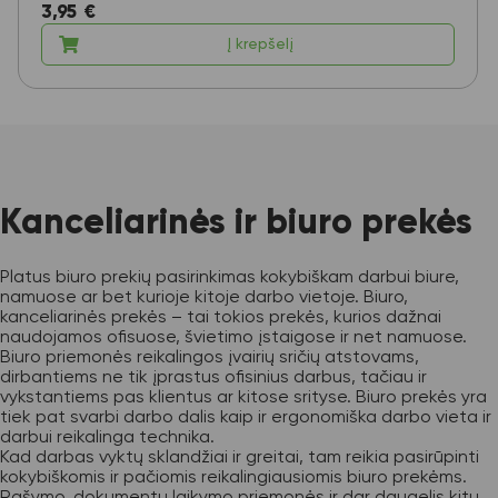
3,95
€
Į krepšelį
Kanceliarinės ir biuro prekės
Platus biuro prekių pasirinkimas kokybiškam darbui biure,
namuose ar bet kurioje kitoje darbo vietoje. Biuro,
kanceliarinės prekės – tai tokios prekės, kurios dažnai
naudojamos ofisuose, švietimo įstaigose ir net namuose.
Biuro priemonės reikalingos įvairių sričių atstovams,
dirbantiems ne tik įprastus ofisinius darbus, tačiau ir
vykstantiems pas klientus ar kitose srityse. Biuro prekės yra
tiek pat svarbi darbo dalis kaip ir ergonomiška darbo vieta ir
darbui reikalinga technika.
Kad darbas vyktų sklandžiai ir greitai, tam reikia pasirūpinti
kokybiškomis ir pačiomis reikalingiausiomis biuro prekėms.
Rašymo, dokumentų laikymo priemonės ir dar daugelis kitų