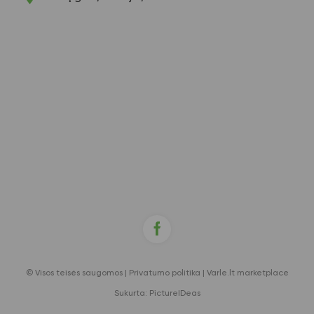
© Visos teisės saugomos |
Privatumo politika
|
Varle.lt marketplace
Sukurta:
PictureIDeas