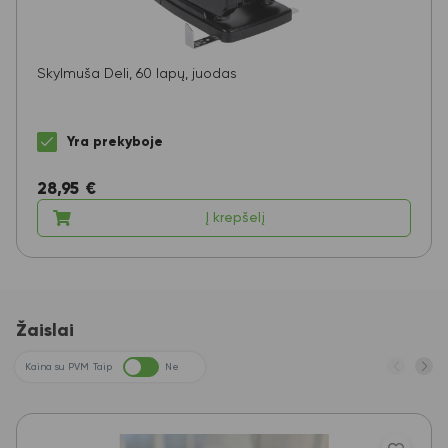
Skylmuša Deli, 60 lapų, juodas
Yra prekyboje
28,95
€
Į krepšelį
Žaislai
Kaina su PVM
Taip
Ne