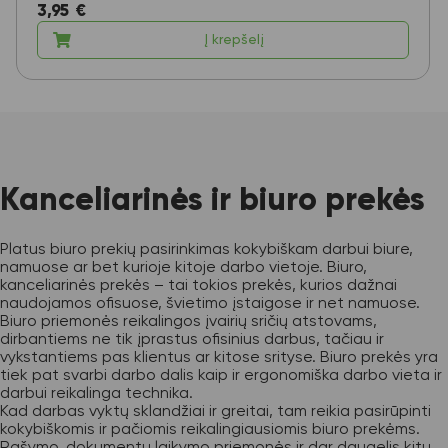
3,95
€
Į krepšelį
Kanceliarinės ir biuro prekės
Platus biuro prekių pasirinkimas kokybiškam darbui biure,
namuose ar bet kurioje kitoje darbo vietoje. Biuro,
kanceliarinės prekės – tai tokios prekės, kurios dažnai
naudojamos ofisuose, švietimo įstaigose ir net namuose.
Biuro priemonės reikalingos įvairių sričių atstovams,
dirbantiems ne tik įprastus ofisinius darbus, tačiau ir
vykstantiems pas klientus ar kitose srityse. Biuro prekės yra
tiek pat svarbi darbo dalis kaip ir ergonomiška darbo vieta ir
darbui reikalinga technika.
Kad darbas vyktų sklandžiai ir greitai, tam reikia pasirūpinti
kokybiškomis ir pačiomis reikalingiausiomis biuro prekėms.
Rašymo, dokumentų laikymo priemonės ir dar daugelis kitų