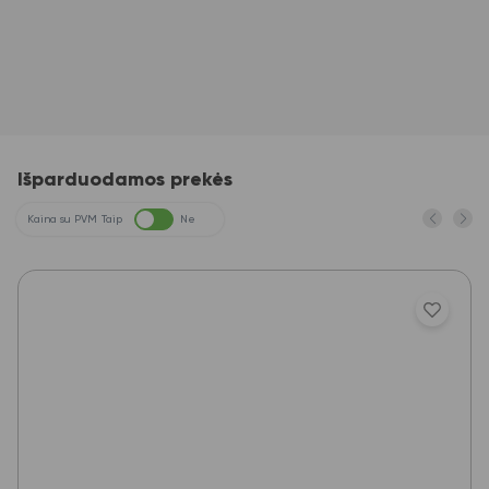
Išparduodamos prekės
Kaina su PVM
Taip
Ne