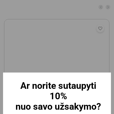
Ar norite sutaupyti
Vaikiška magnetinė/kreidinė lenta Deli 600x900mm,
10%
lipni
nuo savo užsakymo?
Yra prekyboje