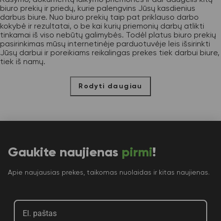
biuro prekių ir priedų, kurie palengvins Jūsų kasdienius
darbus biure. Nuo biuro prekių taip pat priklauso darbo
kokybė ir rezultatai, o be kai kurių priemonių darbų atlikti
tinkamai iš viso nebūtų galimybės. Todėl platus biuro prekių
pasirinkimas mūsų internetinėje parduotuvėje leis išsirinkti
Jūsų darbui ir poreikiams reikalingas prekes tiek darbui biure,
tiek iš namų.
Rodyti daugiau
Gaukite naujienas
pirmi
!
Apie naujausias prekes, taikomas nuolaidas ir kitas naujienas.