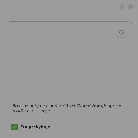
Plastikiniai žymekliai Stick´N 26029, 45x12mm, 5 spalvos
po 40vnt.,blisteryje
Yra prekyboje