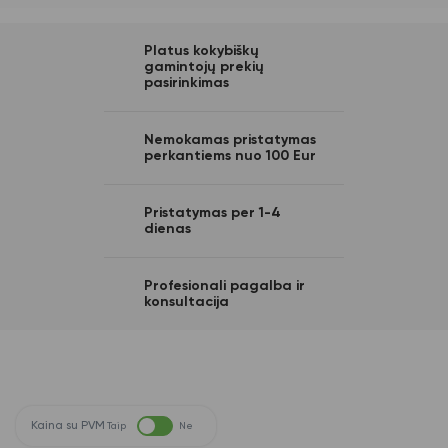
Platus kokybiškų
gamintojų prekių
pasirinkimas
Nemokamas pristatymas
perkantiems nuo 100 Eur
Pristatymas per 1-4
dienas
Profesionali pagalba ir
konsultacija
Kaina su PVM
Taip
Ne