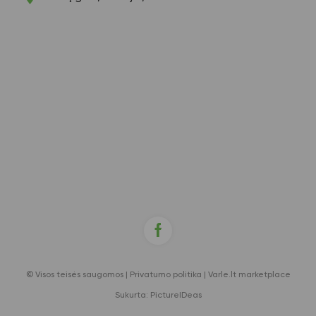
© Visos teisės saugomos |
Privatumo politika
|
Varle.lt marketplace
Sukurta:
PictureIDeas