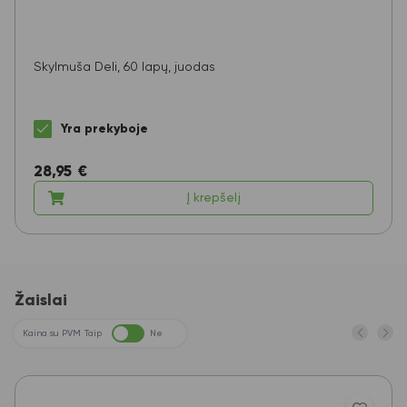
Skylmuša Deli, 60 lapų, juodas
Yra prekyboje
28,95
€
Į krepšelį
Žaislai
Kaina su PVM
Taip
Ne