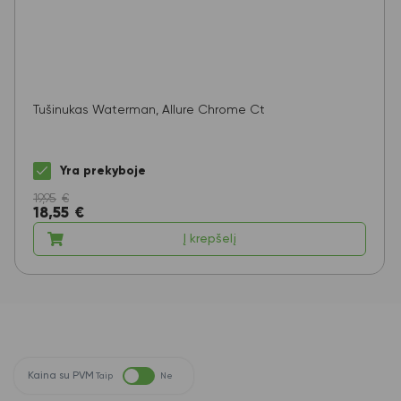
Tušinukas Waterman, Allure Chrome Ct
Yra prekyboje
19,95
€
18,55
€
Į krepšelį
Kaina su PVM
Taip
Ne