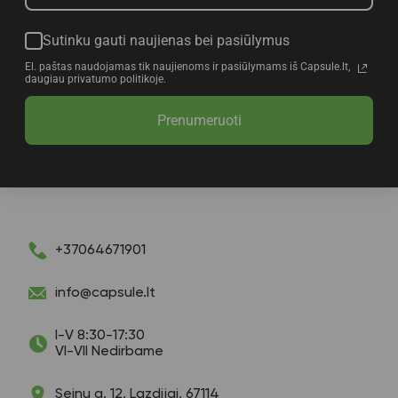
Sutinku gauti naujienas bei pasiūlymus
El. paštas naudojamas tik naujienoms ir pasiūlymams iš Capsule.lt,
daugiau privatumo politikoje.
Prenumeruoti
+37064671901
info@capsule.lt
I-V 8:30-17:30
VI-VII Nedirbame
Seinų g. 12, Lazdijai, 67114