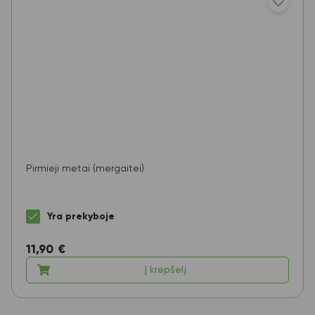
Pirmieji metai (mergaitei)
Yra prekyboje
11,90
€
Į krepšelį