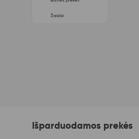
Buities prekės
Žaislai
Išparduodamos prekės