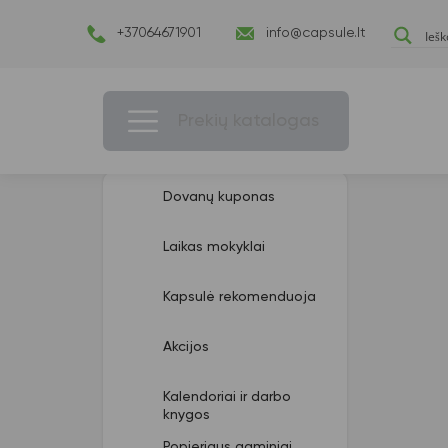
+37064671901
info@capsule.lt
Prekių katalogas
Dovanų kuponas
Laikas mokyklai
Kapsulė rekomenduoja
Akcijos
Kalendoriai ir darbo
knygos
Popieriaus gaminiai