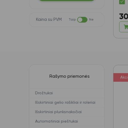
30
Kaina su PVM
Taip
Ne
Rašymo priemonės
Akci
Drožtukai
Išskirtiniai gelio rašikliai ir roleriai
Išskirtiniai plunksnakočiai
Automatiniai pieštukai