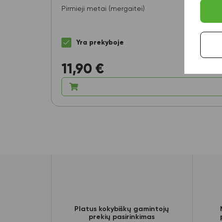
Pirmieji metai (mergaitei)
Yra prekyboje
11,90
€
Platus kokybiškų gamintojų
prekių pasirinkimas