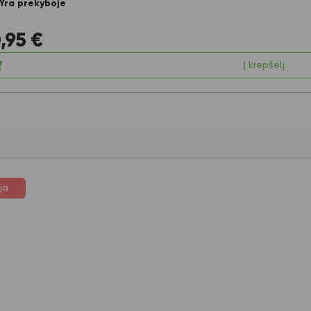
Yra prekyboje
,95
€
Į krepšelį
ja