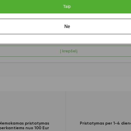
Taip
Ne
Į krepšelį
Nemokamas pristatymas
Pristatymas per 1-4 dien
perkantiems nuo 100 Eur