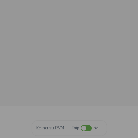
Kaina su PVM
Taip
Ne