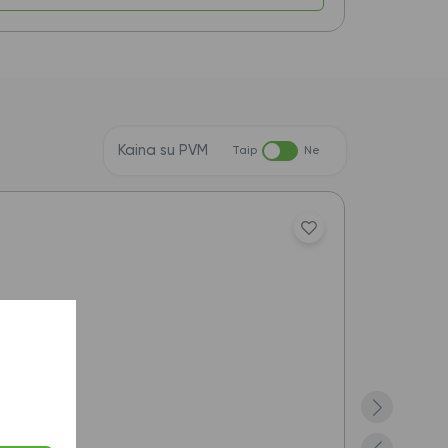
Kaina su PVM
Taip
Ne
Akcija