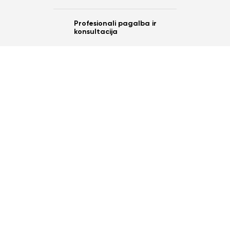
Profesionali pagalba ir
konsultacija
Ar norite sutaupyti
10%
nuo savo užsakymo?
Taip