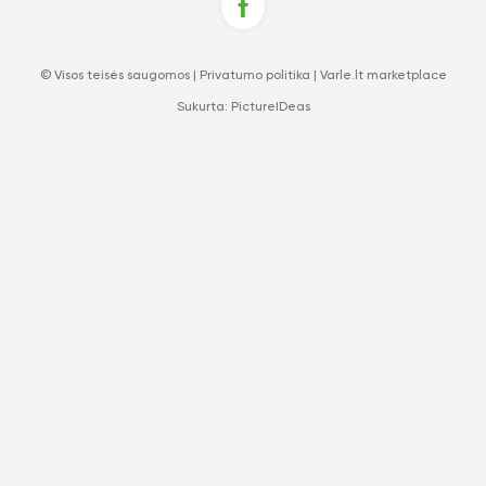
© Visos teisės saugomos |
Privatumo politika
|
Varle.lt marketplace
Sukurta:
PictureIDeas