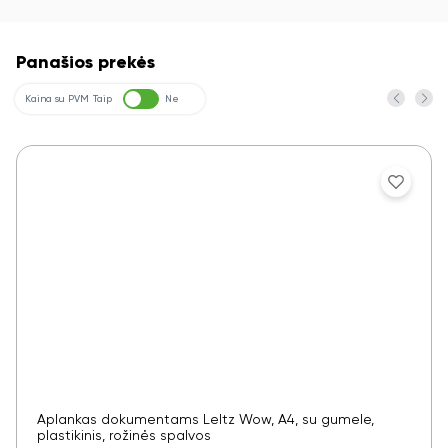
Panašios prekės
Kaina su PVM
Taip
Ne
Aplankas dokumentams LeItz Wow, A4, su gumele,
plastikinis, rožinės spalvos