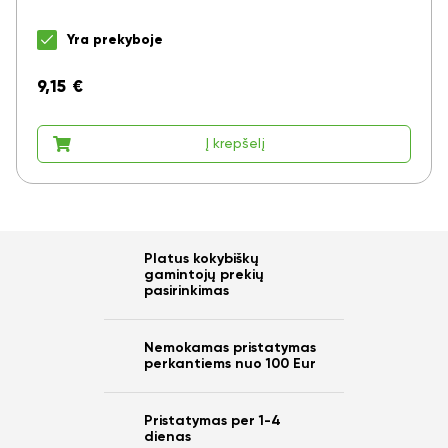
Yra prekyboje
9,15
€
Į krepšelį
Platus kokybiškų
gamintojų prekių
pasirinkimas
Nemokamas pristatymas
perkantiems nuo 100 Eur
Pristatymas per 1-4
dienas