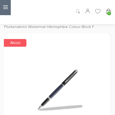
0
Capsulė
›
Akcijos
›
Plunksnakotis Waterman Hémisphère Colour-Block F
Akcija