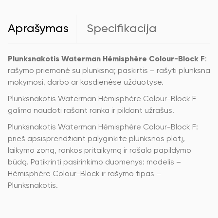
Aprašymas
Specifikacija
Plunksnakotis Waterman Hémisphère Colour-Block F
:
rašymo priemonė su plunksna; paskirtis – rašyti plunksna
mokymosi, darbo ar kasdienėse užduotyse.
Plunksnakotis Waterman Hémisphère Colour-Block F
galima naudoti rašant ranka ir pildant užrašus.
Plunksnakotis Waterman Hémisphère Colour-Block F:
prieš apsisprendžiant palyginkite plunksnos plotį,
laikymo zoną, rankos pritaikymą ir rašalo papildymo
būdą. Patikrinti pasirinkimo duomenys: modelis –
Hémisphère Colour-Block ir rašymo tipas –
Plunksnakotis.