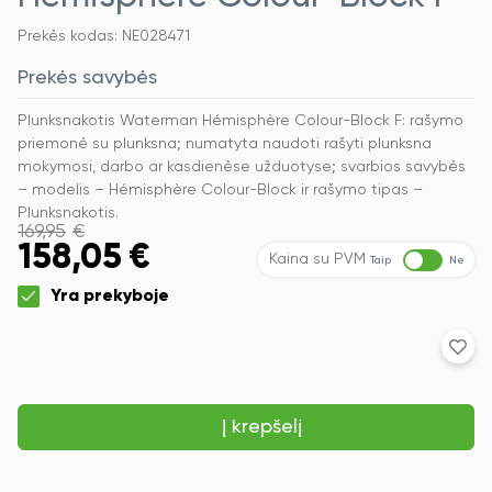
Prekės kodas: NE028471
Prekės savybės
Plunksnakotis Waterman Hémisphère Colour-Block F: rašymo
priemonė su plunksna; numatyta naudoti rašyti plunksna
mokymosi, darbo ar kasdienėse užduotyse; svarbios savybės
– modelis – Hémisphère Colour-Block ir rašymo tipas –
Plunksnakotis.
169,95
€
158,05
€
Kaina su PVM
Taip
Ne
Yra prekyboje
produkto
kiekis:
Plunksnakotis
Waterman
Į krepšelį
Hémisphère
Colour-
Block
F