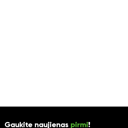
Ne
Gaukite naujienas
pirmi
!