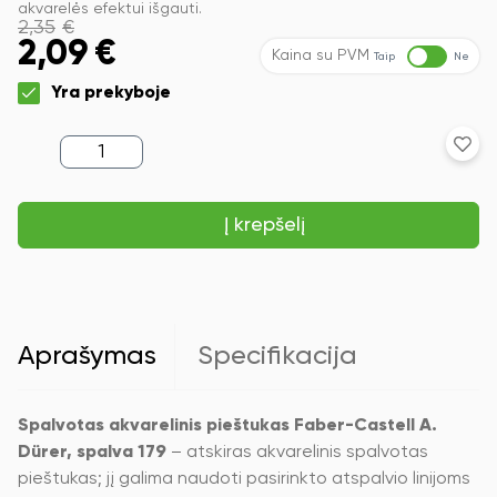
akvarelės efektui išgauti.
2,35
€
2,09
€
Kaina su PVM
Taip
Ne
Yra prekyboje
produkto
kiekis:
Spalvotas
akvarelinis
Į krepšelį
pieštukas
Faber-
Castell
A.Dürer,
spalva
179
Aprašymas
Specifikacija
Spalvotas akvarelinis pieštukas Faber-Castell A.
Dürer, spalva 179
– atskiras akvarelinis spalvotas
pieštukas; jį galima naudoti pasirinkto atspalvio linijoms