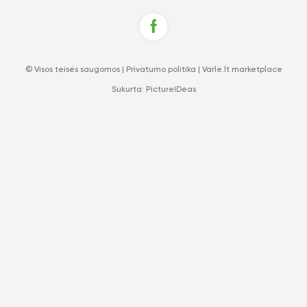
© Visos teisės saugomos |
Privatumo politika
|
Varle.lt marketplace
Sukurta:
PictureIDeas