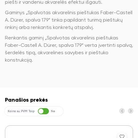
piešti ir vandeniu akvarelės efektui išgauti.
Gaminys „Spalvotas akvarelinis pieštukas Faber-Castell
A. Dürer, spalva 179“ tinka papildant turimą pieštukų
rinkinį arba renkantis konkretų atspalvį.
Renkantis gaminį „Spalvotas akvarelinis pieštukas
Faber-Castell A. Dürer, spalva 179“ verta įvertinti spalvą,
šerdelės tipą, akvarelines savybes ir pieštuko
konstrukciją.
Panašios prekės
Kaina su PVM
Taip
Ne