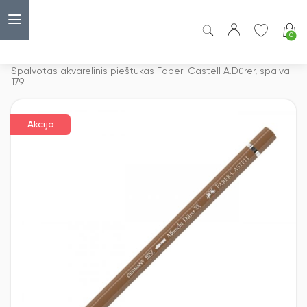
0
Capsulė
›
Akcijos
›
Spalvotas akvarelinis pieštukas Faber-Castell A.Dürer, spalva
179
Akcija