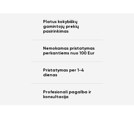
Platus kokybiškų
gamintojų prekių
pasirinkimas
Nemokamas pristatymas
perkantiems nuo 100 Eur
Pristatymas per 1-4
dienas
Profesionali pagalba ir
konsultacija