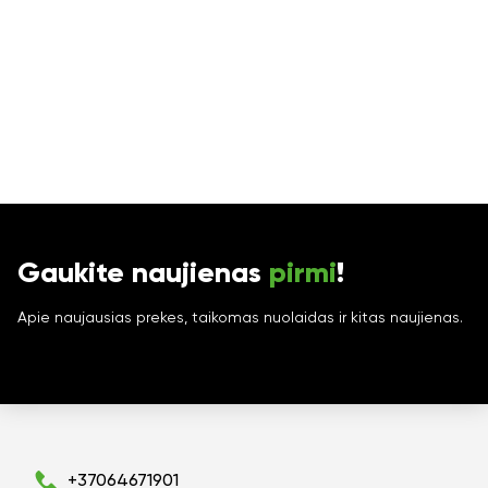
Gaukite naujienas
pirmi
!
Apie naujausias prekes, taikomas nuolaidas ir kitas naujienas.
+37064671901