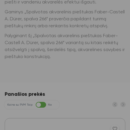
piešti ir vandeniu akvarelės efektui išgauti.
Gaminys „Spalvotas akvarelinis pieštukas Faber-Castell
A. Dürer, spalva 266“ praverčia papildant turimą
pieštukų rinkinį arba renkantis konkretų atspalvį.
Palyginant šį „Spalvotas akvarelinis pieštukas Faber-
Castell A. Dürer, spalva 266“ variantą su kitais reikėtų
atsižvelgti į spalvą, šerdelės tipą, akvarelines savybes ir
pieštuko konstrukciją.
Panašios prekės
Kaina su PVM
Taip
Ne