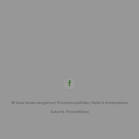
© Visos teisės saugomos |
Privatumo politika
|
Varle.lt marketplace
Sukurta:
PictureIDeas