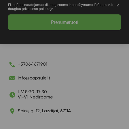
El. paštas naudojamas tik naujienoms ir pasiūlymams iš Capsule.lt,
daugiau privatumo politikoje.
Prenumeruoti
+37064671901
info@capsule.lt
I-V 8:30-17:30
VI-VII Nedirbame
Seinų g. 12, Lazdijai, 67114