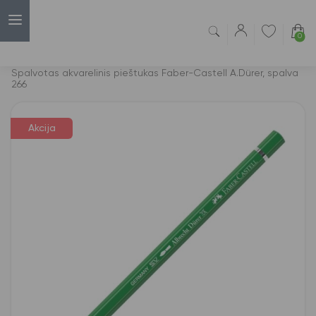
0
Capsulė
›
Akcijos
›
Spalvotas akvarelinis pieštukas Faber-Castell A.Dürer, spalva
266
Akcija