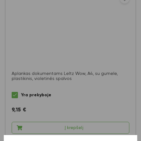
Aplankas dokumentams LeItz Wow, A4, su gumele,
plastikinis, violetinės spalvos
Yra prekyboje
9,15
€
Į krepšelį