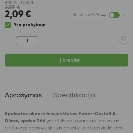
efektui išgauti.
2,35
€
2,09
€
Kaina su PVM
Taip
Ne
Yra prekyboje
produkto
kiekis:
Spalvotas
akvarelinis
Į krepšelį
pieštukas
Faber-
Castell
A.Dürer,
spalva
266
Aprašymas
Specifikacija
Spalvotas akvarelinis pieštukas Faber-Castell A.
Dürer, spalva 266
yra atskiras akvarelinis spalvotas
pieštukas; gaminys skirtas pasirinkto atspalvio linijoms