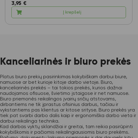
3,95
€
Į krepšelį
Kanceliarinės ir biuro prekės
Platus biuro prekių pasirinkimas kokybiškam darbui biure,
namuose ar bet kurioje kitoje darbo vietoje. Biuro,
kanceliarinės prekės – tai tokios prekės, kurios dažnai
naudojamos ofisuose, švietimo įstaigose ir net namuose.
Biuro priemonės reikalingos įvairių sričių atstovams,
dirbantiems ne tik įprastus ofisinius darbus, tačiau ir
vykstantiems pas klientus ar kitose srityse. Biuro prekės yra
tiek pat svarbi darbo dalis kaip ir ergonomiška darbo vieta ir
darbui reikalinga technika.
Kad darbas vyktų sklandžiai ir greitai, tam reikia pasirūpinti
kokybiškomis ir pačiomis reikalingiausiomis biuro prekėms.
Rašymo, dokumentų laikymo priemonės ir dar daugelis kitų