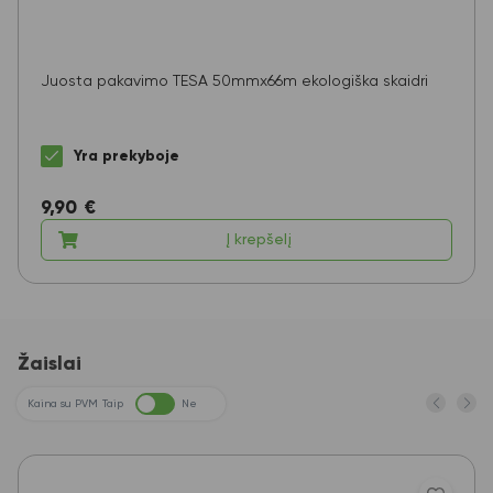
Juosta pakavimo TESA 50mmx66m ekologiška skaidri
Yra prekyboje
9,90
€
Į krepšelį
Žaislai
Kaina su PVM
Taip
Ne