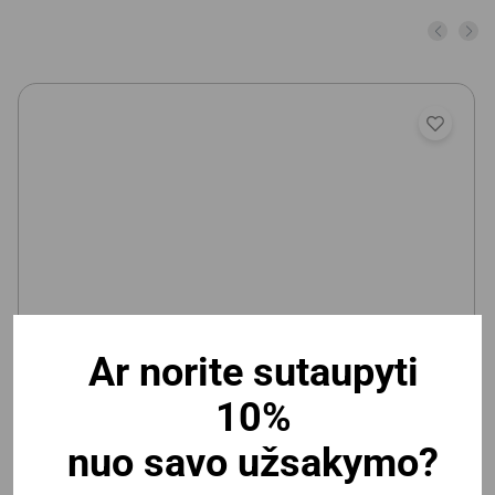
Ar norite sutaupyti
Vaikiška magnetinė/kreidinė lenta Deli 600x900mm,
10%
lipni
nuo savo užsakymo?
Yra prekyboje