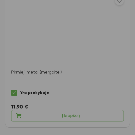
Pirmieji metai (mergaitei)
Yra prekyboje
11,90
€
Į krepšelį