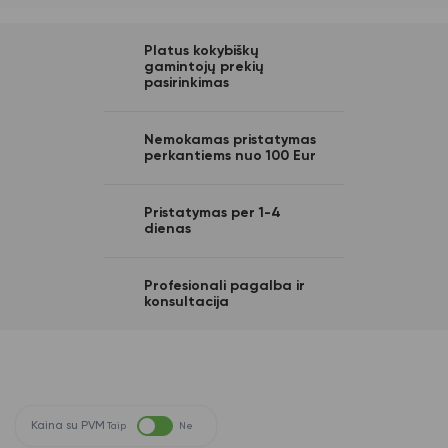
Platus kokybiškų
gamintojų prekių
pasirinkimas
Nemokamas pristatymas
perkantiems nuo 100 Eur
Pristatymas per 1-4
dienas
Profesionali pagalba ir
konsultacija
Kaina su PVM
Taip
Ne