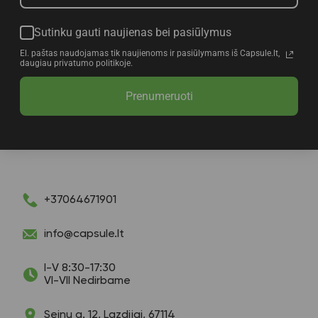
Sutinku gauti naujienas bei pasiūlymus
El. paštas naudojamas tik naujienoms ir pasiūlymams iš Capsule.lt,
daugiau privatumo politikoje.
Prenumeruoti
+37064671901
info@capsule.lt
I-V 8:30-17:30
VI-VII Nedirbame
Seinų g. 12, Lazdijai, 67114