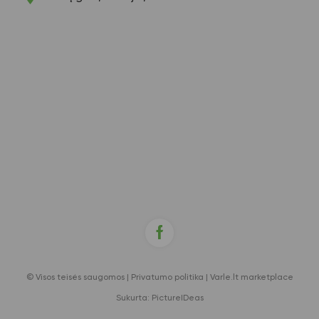
© Visos teisės saugomos |
Privatumo politika
|
Varle.lt marketplace
Sukurta:
PictureIDeas