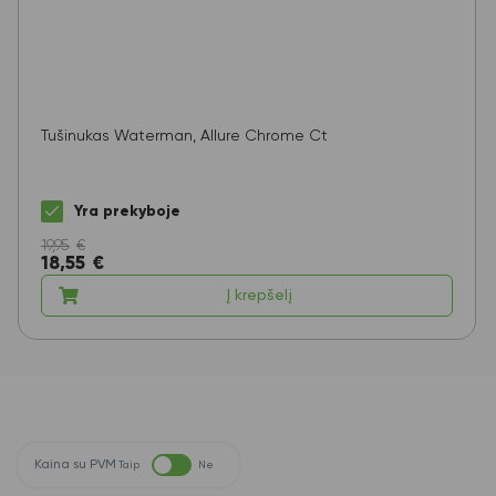
Tušinukas Waterman, Allure Chrome Ct
Yra prekyboje
19,95
€
18,55
€
Į krepšelį
Kaina su PVM
Taip
Ne