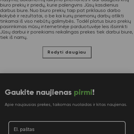
biuro prekių ir priedų, kurie palengvins Jūsų kasdienius
darbus biure. Nuo biuro prekių taip pat priklauso darbo
kokybė ir rezultatai, o be kai kurių priemonių darbų atlikti
tinkamai iš viso nebūtų galimybės. Todėl platus biuro prekių
pasirinkimas mūsų internetinėje parduotuvėje leis išsirinkti
Jūsų darbui ir poreikiams reikalingas prekes tiek darbui biure,
tiek iš namų.
Rodyti daugiau
Gaukite naujienas
pirmi
!
Apie naujausias prekes, taikomas nuolaidas ir kitas naujienas.