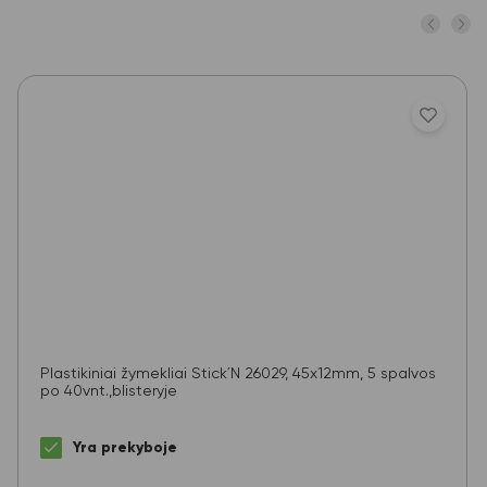
Plastikiniai žymekliai Stick´N 26029, 45x12mm, 5 spalvos
po 40vnt.,blisteryje
Yra prekyboje