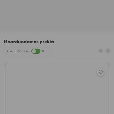
Išparduodamos prekės
Kaina su PVM
Taip
Ne