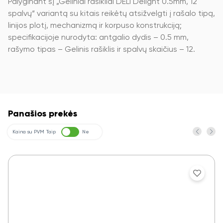
Palyginant šį „Geliniai rašikliai DELI Delight 0.5mm, 12
spalvų“ variantą su kitais reikėtų atsižvelgti į rašalo tipą,
linijos plotį, mechanizmą ir korpuso konstrukciją;
specifikacijoje nurodyta: antgalio dydis – 0.5 mm,
rašymo tipas – Gelinis rašiklis ir spalvų skaičius – 12.
Panašios prekės
Kaina su PVM
Taip
Ne