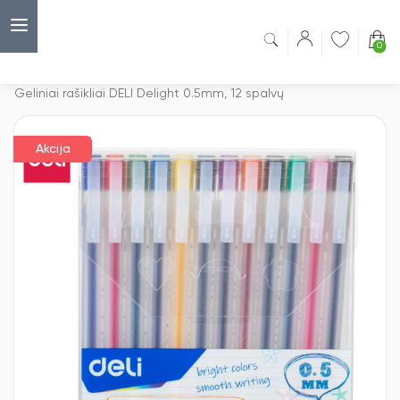
0
Capsulė
›
Akcijos
›
Geliniai rašikliai DELI Delight 0.5mm, 12 spalvų
Akcija