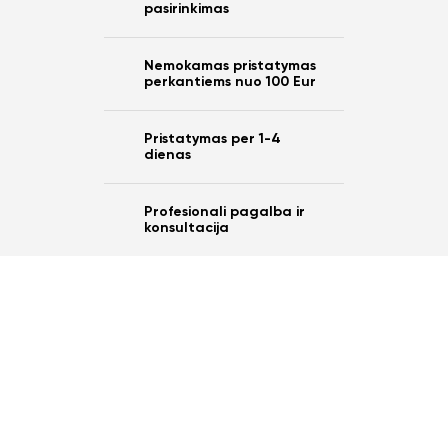
pasirinkimas
Nemokamas pristatymas
perkantiems nuo 100 Eur
Pristatymas per 1-4
dienas
Profesionali pagalba ir
konsultacija