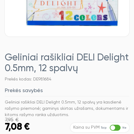
Geliniai rašikliai DELI Delight
0.5mm, 12 spalvų
Prekės kodas: DE981684
Prekės savybės
Geliniai rašikliai DELI Delight 0.5mm, 12 spalvų yra kasdienė
rašymo priemonė; gaminys skirtas užrašams, dokumentams ir
kitoms rašymo ranka užduotims.
7,95
€
7,08
€
Kaina su PVM
Taip
Ne