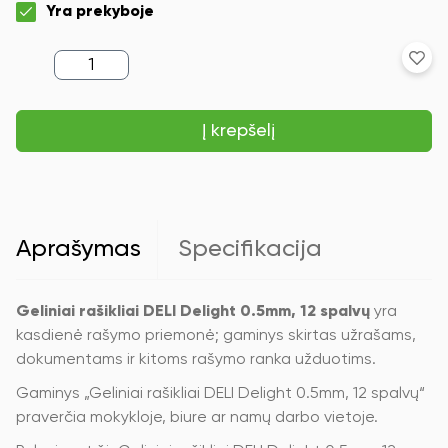
Yra prekyboje
produkto
kiekis:
Geliniai
rašikliai
Į krepšelį
DELI
Delight
0.5mm,
12
spalvų
Aprašymas
Specifikacija
Geliniai rašikliai DELI Delight 0.5mm, 12 spalvų
yra
kasdienė rašymo priemonė; gaminys skirtas užrašams,
dokumentams ir kitoms rašymo ranka užduotims.
Gaminys „Geliniai rašikliai DELI Delight 0.5mm, 12 spalvų“
praverčia mokykloje, biure ar namų darbo vietoje.