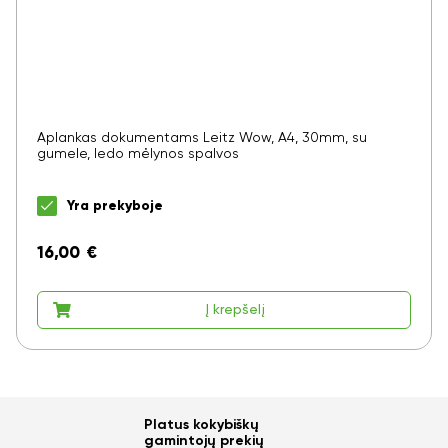
Aplankas dokumentams Leitz Wow, A4, 30mm, su
gumele, ledo mėlynos spalvos
Yra prekyboje
16,00
€
Į krepšelį
Platus kokybiškų
gamintojų prekių