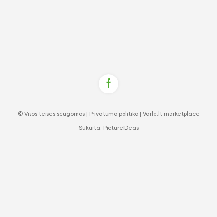
© Visos teisės saugomos |
Privatumo politika
|
Varle.lt marketplace
Sukurta:
PictureIDeas