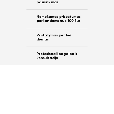
pasirinkimas
Nemokamas pristatymas
perkantiems nuo 100 Eur
Pristatymas per 1-4
dienas
Profesionali pagalba ir
konsultacija