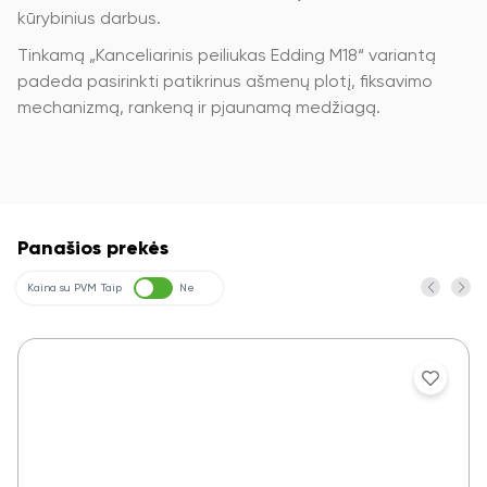
kūrybinius darbus.
Tinkamą „Kanceliarinis peiliukas Edding M18“ variantą
padeda pasirinkti patikrinus ašmenų plotį, fiksavimo
mechanizmą, rankeną ir pjaunamą medžiagą.
Panašios prekės
Kaina su PVM
Taip
Ne