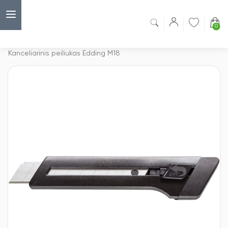
0
Capsulė
›
Kanceliariniai peiliukai
›
Kanceliarinis peiliukas Edding M18