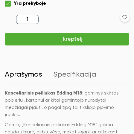
Yra prekyboje
produkto
kiekis:
Kanceliarinis
peiliukas
Į krepšelį
Edding
M18
Aprašymas
Specifikacija
Kanceliarinis peiliukas Edding M18
: gaminys skirtas
popieriui, kartonui ar kitai gamintojo nurodytai
medžiagai pjauti, o pagal tipą tai tiksliojo pjovimo
įrankis.
Gaminį „Kanceliarinis peiliukas Edding M18“ galima
naudoti biure, dirbtuvėse, maketuojant ar atliekant