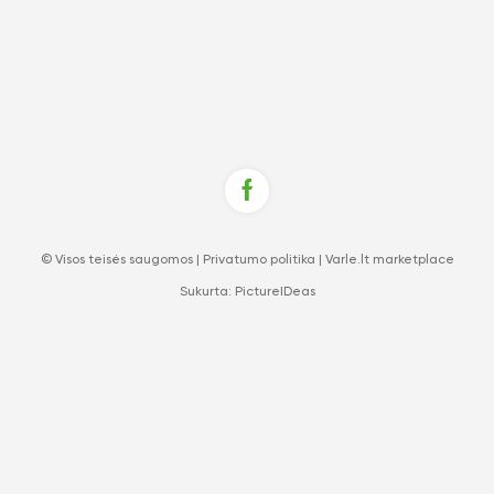
© Visos teisės saugomos |
Privatumo politika
|
Varle.lt marketplace
Sukurta:
PictureIDeas