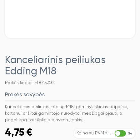
Kanceliarinis peiliukas
Edding M18
Prekės kodas: ED015740
Prekės savybės
Kanceliarinis peiliukas Edding M18: gaminys skirtas popieriui,
kartonui ar kitai gamintojo nurodytai medžiagai pjauti, o
pagal tipą tai tiksliojo pjovimo įrankis.
4,75
€
Kaina su PVM
Taip
Ne