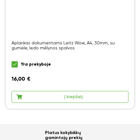
Aplankas dokumentams Leitz Wow, A4, 30mm, su
gumele, ledo mėlynos spalvos
Yra prekyboje
16,00
€
Į krepšelį
Platus kokybiškų
gamintojų prekių