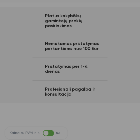
Platus kokybiškų
gamintojų prekių
pasirinkimas
Nemokamas pristatymas
perkantiems nuo 100 Eur
Pristatymas per 1-4
dienas
Profesionali pagalba ir
konsultacija
Kaina su PVM
Taip
Ne