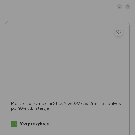
Plastikiniai žymekliai Stick´N 26029, 45x12mm, 5 spalvos
po 40vnt.,blisteryje
Yra prekyboje