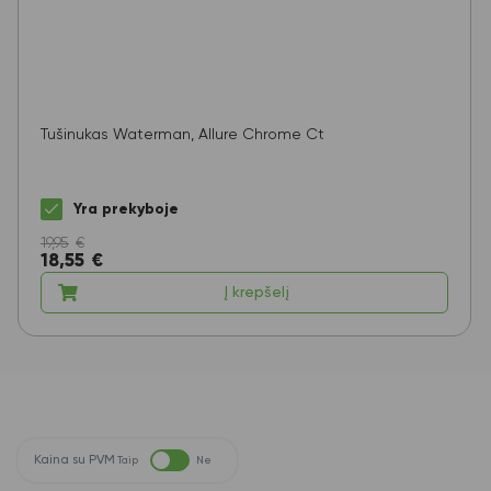
Tušinukas Waterman, Allure Chrome Ct
Yra prekyboje
19,95
€
18,55
€
Į krepšelį
Kaina su PVM
Taip
Ne