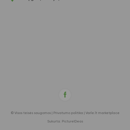
© Visos teisės saugomos |
Privatumo politika
|
Varle.lt marketplace
Sukurta:
PictureIDeas