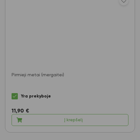
Pirmieji metai (mergaitei)
Yra prekyboje
11,90
€
Į krepšelį