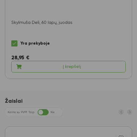
Skylmuša Deli, 60 lapų, juodas
Yra prekyboje
28,95
€
Į krepšelį
Žaislai
Kaina su PVM
Taip
Ne