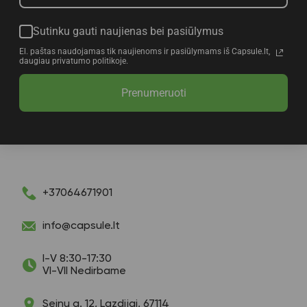
Sutinku gauti naujienas bei pasiūlymus
El. paštas naudojamas tik naujienoms ir pasiūlymams iš Capsule.lt,
daugiau privatumo politikoje.
Prenumeruoti
+37064671901
info@capsule.lt
I-V 8:30-17:30
VI-VII Nedirbame
Seinų g. 12, Lazdijai, 67114