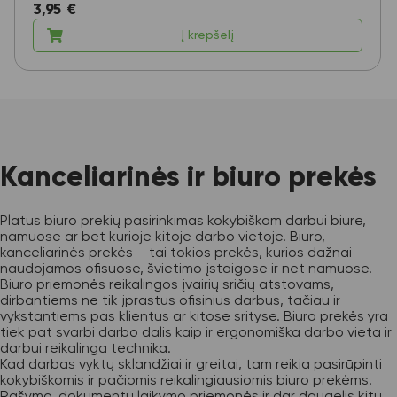
3,95
€
Į krepšelį
Kanceliarinės ir biuro prekės
Platus biuro prekių pasirinkimas kokybiškam darbui biure,
namuose ar bet kurioje kitoje darbo vietoje. Biuro,
kanceliarinės prekės – tai tokios prekės, kurios dažnai
naudojamos ofisuose, švietimo įstaigose ir net namuose.
Biuro priemonės reikalingos įvairių sričių atstovams,
dirbantiems ne tik įprastus ofisinius darbus, tačiau ir
vykstantiems pas klientus ar kitose srityse. Biuro prekės yra
tiek pat svarbi darbo dalis kaip ir ergonomiška darbo vieta ir
darbui reikalinga technika.
Kad darbas vyktų sklandžiai ir greitai, tam reikia pasirūpinti
kokybiškomis ir pačiomis reikalingiausiomis biuro prekėms.
Rašymo, dokumentų laikymo priemonės ir dar daugelis kitų