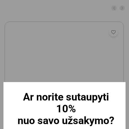
Ar norite sutaupyti
Vaikiška magnetinė/kreidinė lenta Deli 600x900mm,
10%
lipni
nuo savo užsakymo?
Yra prekyboje