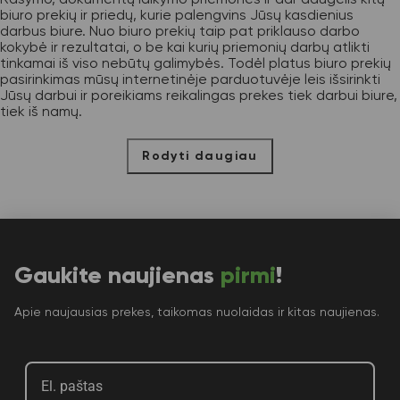
biuro prekių ir priedų, kurie palengvins Jūsų kasdienius
darbus biure. Nuo biuro prekių taip pat priklauso darbo
kokybė ir rezultatai, o be kai kurių priemonių darbų atlikti
tinkamai iš viso nebūtų galimybės. Todėl platus biuro prekių
pasirinkimas mūsų internetinėje parduotuvėje leis išsirinkti
Jūsų darbui ir poreikiams reikalingas prekes tiek darbui biure,
tiek iš namų.
Rodyti daugiau
Gaukite naujienas
pirmi
!
Apie naujausias prekes, taikomas nuolaidas ir kitas naujienas.