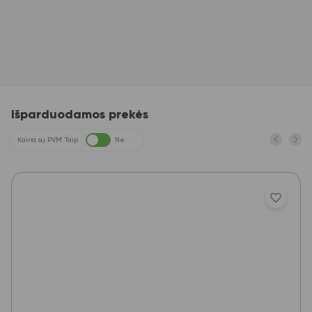
Išparduodamos prekės
Kaina su PVM
Taip
Ne