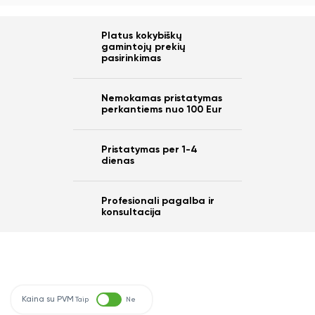
Platus kokybiškų
gamintojų prekių
pasirinkimas
Nemokamas pristatymas
perkantiems nuo 100 Eur
Pristatymas per 1-4
dienas
Profesionali pagalba ir
konsultacija
Kaina su PVM
Taip
Ne