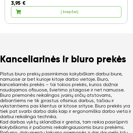
3,95
€
Į krepšelį
Kanceliarinės ir biuro prekės
Platus biuro prekių pasirinkimas kokybiškam darbui biure,
namuose ar bet kurioje kitoje darbo vietoje. Biuro,
kanceliarinės prekės – tai tokios prekės, kurios dažnai
naudojamos ofisuose, švietimo įstaigose ir net namuose.
Biuro priemonės reikalingos įvairių sričių atstovams,
dirbantiems ne tik įprastus ofisinius darbus, tačiau ir
vykstantiems pas klientus ar kitose srityse. Biuro prekės yra
tiek pat svarbi darbo dalis kaip ir ergonomiška darbo vieta ir
darbui reikalinga technika.
Kad darbas vyktų sklandžiai ir greitai, tam reikia pasirūpinti
kokybiškomis ir pačiomis reikalingiausiomis biuro prekėms.
Rašymo, dokumentų laikymo priemonės ir dar daugelis kitų