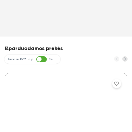
Išparduodamos prekės
Kaina su PVM
Taip
Ne