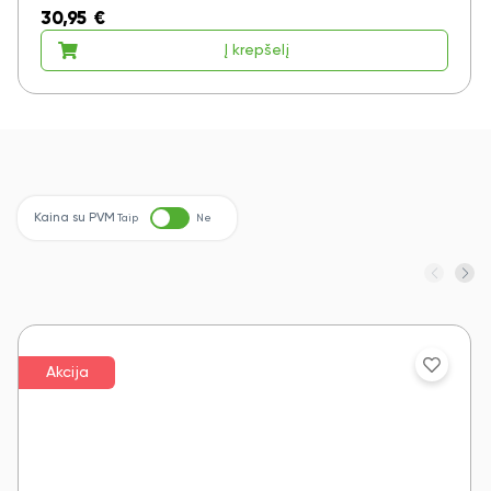
30,95
€
Į krepšelį
Kaina su PVM
Taip
Ne
Akcija