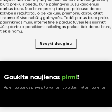
biuro prekių ir priedų, kurie palengvins Jūsų kasdienius
darbus biure. Nuo biuro prekių taip pat priklauso darbo
kokybė ir rezultatai, o be kai kurių priemonių darbų atlikti
tinkamai iš viso nebūtų galimybės. Todėl platus biuro prekių
pasirinkimas mūsų internetinėje parduotuvėje leis išsirinkti
Jūsų darbui ir poreikiams reikalingas prekes tiek darbui biure,
tiek iš namų.
Rodyti daugiau
Gaukite naujienas
pirmi
!
Apie naujausias prekes, taikomas nuolaidas ir kitas naujienas.