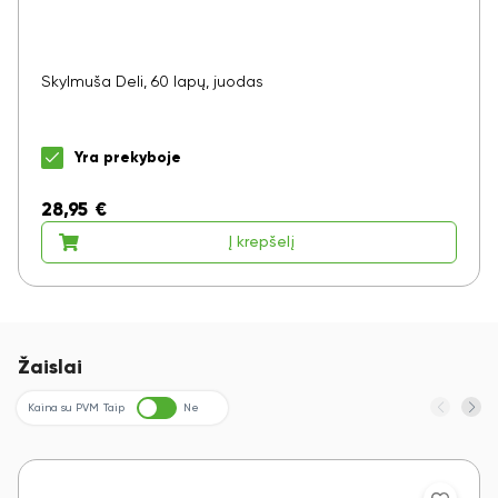
Skylmuša Deli, 60 lapų, juodas
Yra prekyboje
28,95
€
Į krepšelį
Žaislai
Kaina su PVM
Taip
Ne