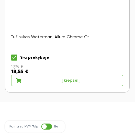
Tušinukas Waterman, Allure Chrome Ct
Yra prekyboje
19,95
€
18,55
€
Į krepšelį
Kaina su PVM
Taip
Ne