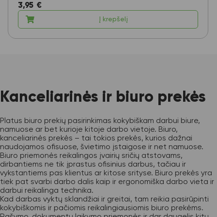
3,95
€
Į krepšelį
Kanceliarinės ir biuro prekės
Platus biuro prekių pasirinkimas kokybiškam darbui biure,
namuose ar bet kurioje kitoje darbo vietoje. Biuro,
kanceliarinės prekės – tai tokios prekės, kurios dažnai
naudojamos ofisuose, švietimo įstaigose ir net namuose.
Biuro priemonės reikalingos įvairių sričių atstovams,
dirbantiems ne tik įprastus ofisinius darbus, tačiau ir
vykstantiems pas klientus ar kitose srityse. Biuro prekės yra
tiek pat svarbi darbo dalis kaip ir ergonomiška darbo vieta ir
darbui reikalinga technika.
Kad darbas vyktų sklandžiai ir greitai, tam reikia pasirūpinti
kokybiškomis ir pačiomis reikalingiausiomis biuro prekėms.
Rašymo, dokumentų laikymo priemonės ir dar daugelis kitų