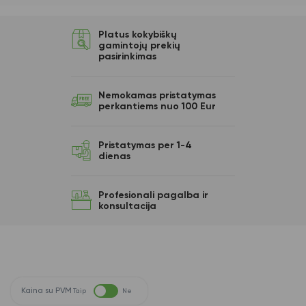
Platus kokybiškų
gamintojų prekių
pasirinkimas
Nemokamas pristatymas
perkantiems nuo 100 Eur
Pristatymas per 1-4
dienas
Profesionali pagalba ir
konsultacija
Kaina su PVM
Taip
Ne