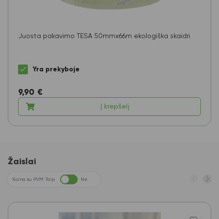
Juosta pakavimo TESA 50mmx66m ekologiška skaidri
Yra prekyboje
9,90
€
Į krepšelį
Žaislai
Kaina su PVM
Taip
Ne