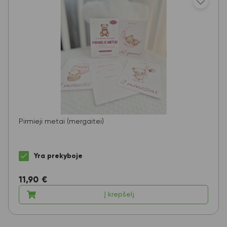
Pirmieji metai (mergaitei)
Yra prekyboje
11,90
€
Į krepšelį