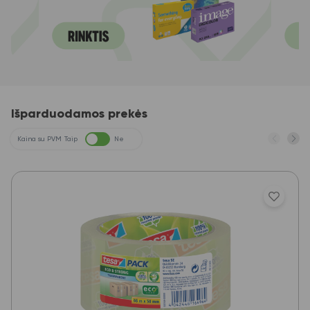
Išparduodamos prekės
Kaina su PVM
Taip
Ne