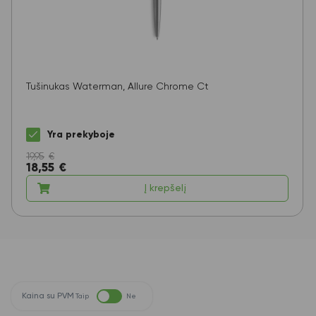
Tušinukas Waterman, Allure Chrome Ct
Yra prekyboje
19,95
€
18,55
€
Į krepšelį
Kaina su PVM
Taip
Ne