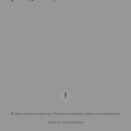
© Visos teisės saugomos |
Privatumo politika
|
Varle.lt marketplace
Sukurta:
PictureIDeas