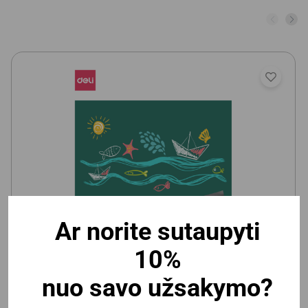
Ar norite sutaupyti
Vaikiška magnetinė/kreidinė lenta Deli 600x900mm,
10%
lipni
nuo savo užsakymo?
Yra prekyboje