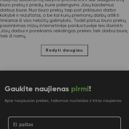
biuro prekių ir priedų, kurie palengvins Jūsų kasdienius
darbus biure. Nuo biuro prekių taip pat priklauso darbo
kokybė ir rezultatai, o be kai kurių priemonių darbų atlikti
tinkamai iš viso nebūtų galimybės. Todėl platus biuro prekių
pasirinkimas mūsų internetinėje parduotuvėje leis išsirinkti
Jūsų darbui ir poreikiams reikalingas prekes tiek darbui biure,
tiek iš namų.
Rodyti daugiau
Gaukite naujienas
pirmi
!
Apie naujausias prekes, taikomas nuolaidas ir kitas naujienas.