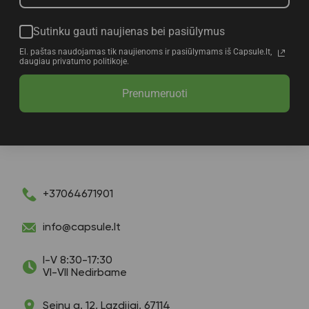
Sutinku gauti naujienas bei pasiūlymus
El. paštas naudojamas tik naujienoms ir pasiūlymams iš Capsule.lt,
daugiau privatumo politikoje.
Prenumeruoti
+37064671901
info@capsule.lt
I-V 8:30-17:30
VI-VII Nedirbame
Seinų g. 12, Lazdijai, 67114